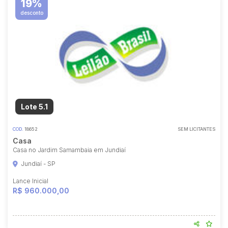
19%
desconto
Lote 5.1
COD.
18652
SEM LICITANTES
Casa
Casa no Jardim Samambaia em Jundiaí
Jundiaí - SP
Lance Inicial
R$ 960.000,00