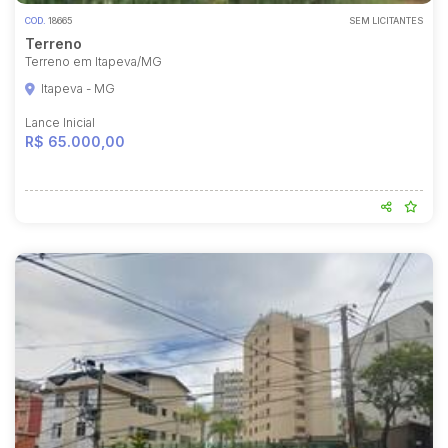
COD.
18665
SEM LICITANTES
Terreno
Terreno em Itapeva/MG
Itapeva - MG
Lance Inicial
R$ 65.000,00