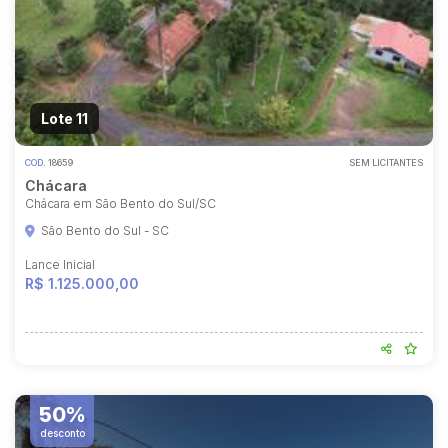
Lote 11
COD.
18659
SEM LICITANTES
Chácara
Chácara em São Bento do Sul/SC
São Bento do Sul - SC
Lance Inicial
R$ 1.125.000,00
Habilite-se para efetuar lances ou
propostas
50%
desconto