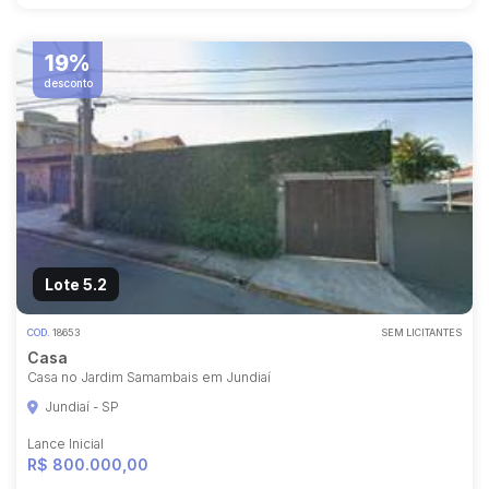
19%
desconto
Lote 5.2
COD.
18653
SEM LICITANTES
Casa
Casa no Jardim Samambais em Jundiaí
Jundiaí - SP
Lance Inicial
R$ 800.000,00