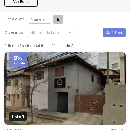
Ver Edital
Pesquisar
Ir para o lote:
Ir
Ordenar por:
Filtros
Exibindo
1
a
48
de
66
itens. Página
1 de 2
.
9%
desconto
Lote 1
COD.
18647
VENDIDO