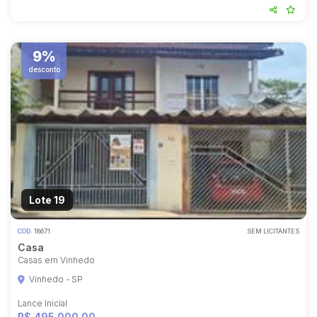
9%
desconto
Lote 19
COD.
18671
SEM LICITANTES
Casa
Casas em Vinhedo
Vinhedo - SP
Lance Inicial
R$ 495.000,00