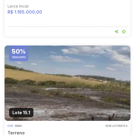
Lance Inicial
R$ 1.165.000,00
50%
desconto
Lote 15.1
COD.
18664
SEM LICITANTES
Terreno