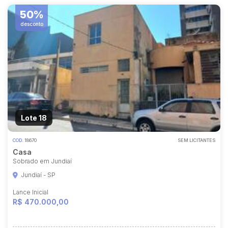
50%
desconto
Lote 18
COD.
18670
SEM LICITANTES
Casa
Sobrado em Jundiaí
Jundiaí - SP
Lance Inicial
R$ 470.000,00