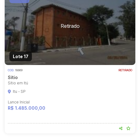
Lote 17
COD.
18669
RETIRADO
Sítio
Sítio em Itú
Itu - SP
Lance Inicial
R$ 1.485.000,00