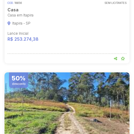
COD.
18656
SEM LICITANTES
Casa
Casa em Itapira
Itapira - SP
Lance Inicial
R$ 253.274,38
50%
desconto