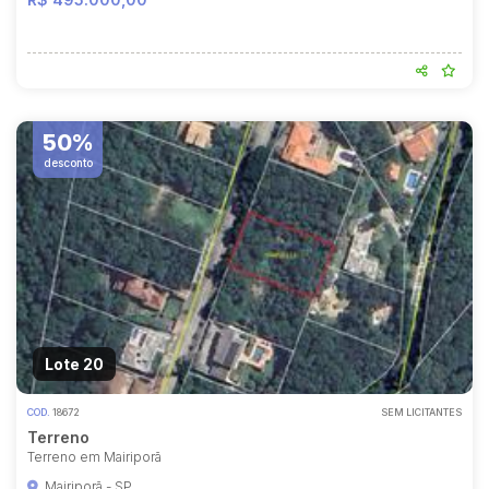
50%
desconto
Lote 20
COD.
18672
SEM LICITANTES
Terreno
Terreno em Mairiporã
Mairiporã - SP