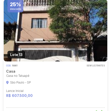
25%
desconto
Lote 13
COD.
18661
SEM LICITANTES
Casa
Casa no Tatuapé
São Paulo - SP
Lance Inicial
R$ 607.500,00