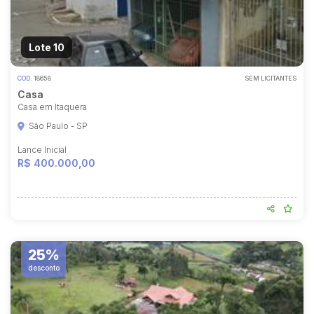
Lote 10
COD.
18658
SEM LICITANTES
Casa
Casa em Itaquera
São Paulo - SP
Lance Inicial
R$ 400.000,00
25%
desconto