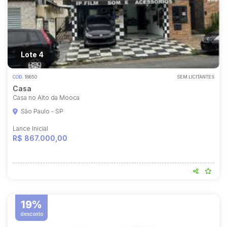
Lote 4
COD.
18650
SEM LICITANTES
Casa
Casa no Alto da Mooca
São Paulo - SP
Lance Inicial
R$ 867.000,00
19%
desconto