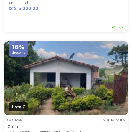
Lance Inicial
R$ 315.000,00
16%
desconto
Lote 7
COD.
18655
SEM LICITANTES
Casa
Casa no bairro cruzeirinho em Cabreúva/SP