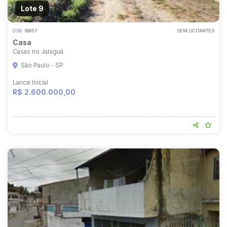
Lote 9
COD.
18657
SEM LICITANTES
Casa
Casas no Jaraguá
São Paulo - SP
Lance Inicial
R$ 2.600.000,00