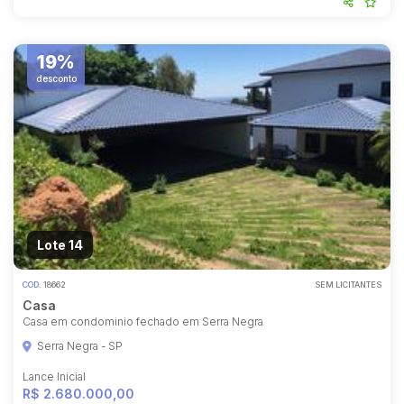
19%
desconto
Lote 14
COD.
18662
SEM LICITANTES
Casa
Casa em condominio fechado em Serra Negra
Serra Negra - SP
Lance Inicial
R$ 2.680.000,00