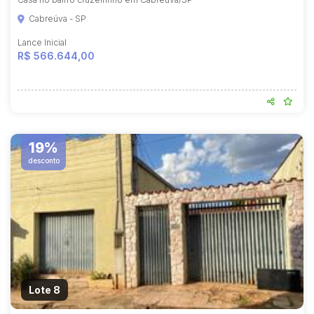
Cabreúva - SP
Lance Inicial
R$ 566.644,00
19%
desconto
Lote 8