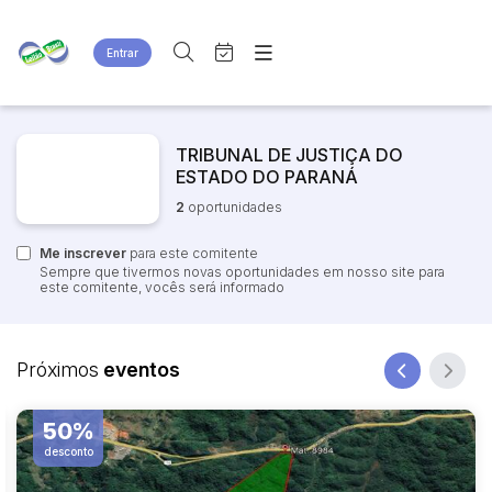
Entrar
Criar conta
Entrar
Site
Busca por palavra-chave
Agenda
TRIBUNAL DE JUSTIÇA DO
Home
ESTADO DO PARANÁ
Quem Somos
Quem Somos
2
oportunidades
Categoria
Subcategoria
Eventos
Contato
Fale Conosco
Me inscrever
Busca por categoria
para este comitente
Sempre que tivermos novas oportunidades em nosso site para
Estados
Cidade
este comitente, vocês será informado
Bairro
Comitente
Próximos
eventos
Judiciais
50%
Extrajudiciais
Faixa de valor
desconto
R$
R$
até