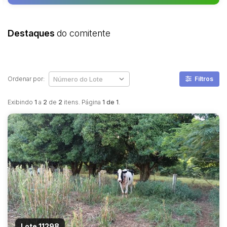
Destaques
do comitente
Ordenar por:
Filtros
Exibindo
1
a
2
de
2
itens. Página
1 de 1
.
Lote 11298