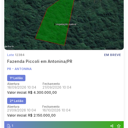
Pesquisar
 BREVE
Lote
12384
EM B
Fazenda Piccoli em Antonina/PR
PR - ANTONINA
1º Leilão
Abertura
Fechamento
18/09/2026 10:04
21/09/2026 10:04
Valor inicial: R$ 4.300.000,00
2º Leilão
Abertura
Fechamento
21/09/2026 10:04
16/10/2026 10:04
Valor inicial: R$ 2.150.000,00
1