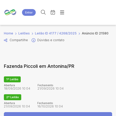
Entrar
Criar conta
Entrar
Site
Busca por palavra-chave
Home
Leilões
Leilão ID 4177 / 4268/2025
Anúncio ID 21580
Agenda
Home
Compartilhe
Dúvidas e contato
Quem Somos
Quem Somos
Categoria
Subcategoria
Eventos
Contato
Fale Conosco
Busca por categoria
Fazenda Piccoli em Antonina/PR
Estados
Cidade
1ª Leilão
Bairro
Comitente
Abertura
Fechamento
18/09/2026 10:04
21/09/2026 10:04
2ª Leilão
Judiciais
Extrajudiciais
Abertura
Fechamento
21/09/2026 10:04
16/10/2026 10:04
Faixa de valor
R$
R$
até