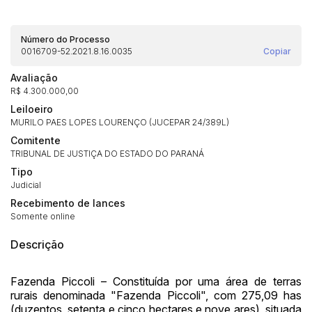
Número do Processo
0016709-52.2021.8.16.0035
Copiar
Avaliação
R$ 4.300.000,00
Leiloeiro
MURILO PAES LOPES LOURENÇO (JUCEPAR 24/389L)
Comitente
TRIBUNAL DE JUSTIÇA DO ESTADO DO PARANÁ
Tipo
Judicial
Recebimento de lances
Somente online
Descrição
Fazenda Piccoli – Constituída por uma área de terras
rurais denominada "Fazenda Piccoli", com 275,09 has
(duzentos, setenta e cinco hectares e nove ares), situada