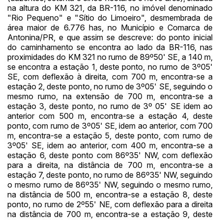
na altura do KM 321, da BR-116, no imóvel denominado
"Rio Pequeno" e "Sítio do Limoeiro", desmembrada de
área maior de 6.776 has, no Município e Comarca de
Habilite-se para efetuar lances ou
Antonina/PR, e que assim se descreve: do ponto inicial
Histórico de Propostas
propostas
do caminhamento se encontra ao lado da BR-116, nas
Envie sua Proposta
proximidades do KM 321 no rumo de 89º50' SE, a 140 m,
(Art. 895, CPC)
Data
Usuário
Valor
se encontra a estação 1, deste ponto, no rumo de 3º05'
SE, com deflexão à direita, com 700 m, encontra-se a
14/04/2025 18:43:11
TIAGOFELIPE
R$ 1,00
estação 2, deste ponto, no rumo de 3º05' SE, seguindo o
Clique aqui para fazer login
14/04/2025 18:43:11
TIAGOFELIPE
R$ 1,00
mesmo rumo, na extensão de 700 m, encontra-se a
estação 3, deste ponto, no rumo de 3º 05' SE idem ao
14/04/2025 18:43:11
TIAGOFELIPE
R$ 1,00
anterior com 500 m, encontra-se a estação 4, deste
ponto, com rumo de 3º05' SE, idem ao anterior, com 700
m, encontra-se a estação 5, deste ponto, com rumo de
3º05' SE, idem ao anterior, com 400 m, encontra-se a
estação 6, deste ponto com 86º35' NW, com deflexão
para a direita, na distância de 700 m, encontra-se a
estação 7, deste ponto, no rumo de 86º35' NW, seguindo
o mesmo rumo de 86º35' NW, seguindo o mesmo rumo,
na distância de 500 m, encontra-se a estação 8, deste
ponto, no rumo de 2º55' NE, com deflexão para a direita
na distância de 700 m, encontra-se a estação 9, deste