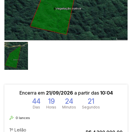
Encerra em
21/09/2026
a partir das
10:04
44
19
24
21
Dias
Horas
Minutos
Segundos
0
lances
1º Leilão