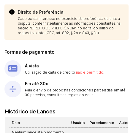
Direito de Preferência
Caso exista interesse no exercício da preferência durante a
disputa, conferir atentamente as informações constantes na
seção “DIREITO DE PREFERÊNCIA” no edital do leilão do
respectivo lote (CPC, art. 892, § 2o e 843, § 1o).
Formas de pagamento
À vista
Utilização de carta de crédito
não é permitido
.
Em até 30x
Para o envio de propostas condicionais parceladas em até
30 parcelas, consulte as regras do edital.
Histórico de Lances
Data
Usuário
Parcelamento
Automá
Nenhum lance até o momento