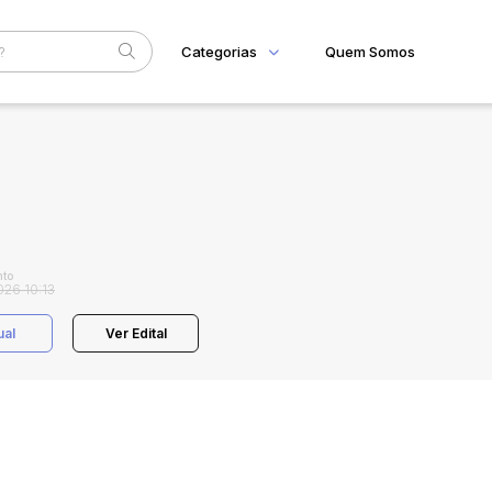
Categorias
Quem Somos
Home
Subcategoria
Esta
Eventos
Fale Conosco
Faixa
Judiciais
Extrajudiciais
R$
to
026 10:13
ual
Ver Edital