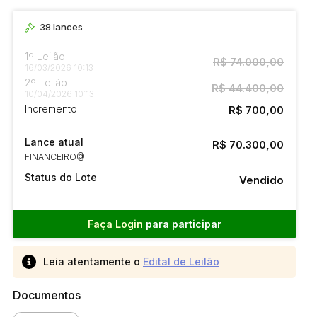
38
lances
1º Leilão
R$ 74.000,00
16/03/2026 10:13
2º Leilão
R$ 44.400,00
10/04/2026 10:13
Incremento
R$ 700,00
Lance atual
R$ 70.300,00
FINANCEIRO@
Status do Lote
Vendido
Faça Login
para participar
Leia atentamente o
Edital de Leilão
Documentos