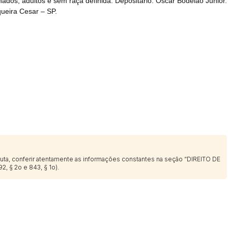
nados, adultos e sem raça definida. Depositário: Oscar Bodelao Junior.
queira Cesar – SP.
ar lances ou propostas
sputa, conferir atentamente as informações constantes na seção “DIREITO DE
2, § 2o e 843, § 1o).