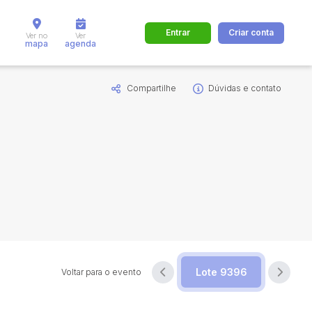
Entrar
Criar conta
Ver no
Ver
mapa
agenda
Compartilhe
Dúvidas e contato
dos
Cidade
 de valor
até
R$
Pesquisar
Voltar para o evento