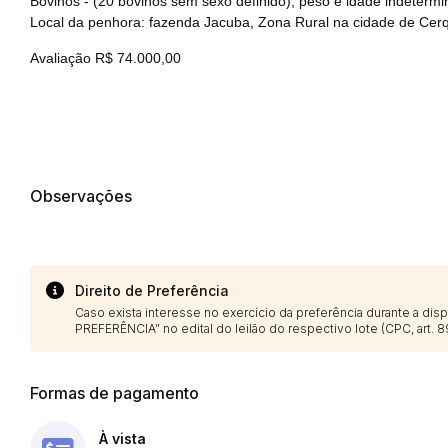
Bovinos - (20 bovinos sem sexo definido), peso e idade indetermi
Local da penhora: fazenda Jacuba, Zona Rural na cidade de Cer
Avaliação R$ 74.000,00
Observações
Direito de Preferência
Habilite-se para efetu
Caso exista interesse no exercício da preferência durante a di
PREFERÊNCIA” no edital do leilão do respectivo lote (CPC, art. 89
Formas de pagamento
À vista