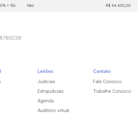
30% + 15x
Não
R$ 44.400,00
 18760039
l
Leilões
Contato
s
Judiciais
Fale Conosco
Extrajudiciais
Trabalhe Conosco
Agenda
Auditório virtual