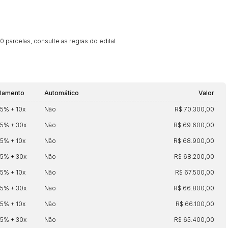
Histórico de Propostas
(Art. 895,
Data
Usuário
 parcelas, consulte as regras do edital.
Clique aqui para fazer login
14/04/2025 18:43:11
TIAGOFELIPE
14/04/2025 18:43:11
TIAGOFELIPE
14/04/2025 18:43:11
TIAGOFELIPE
lamento
Automático
Valor
25% + 10x
Não
R$ 70.300,00
25% + 30x
Não
R$ 69.600,00
25% + 10x
Não
R$ 68.900,00
25% + 30x
Não
R$ 68.200,00
25% + 10x
Não
R$ 67.500,00
25% + 30x
Não
R$ 66.800,00
25% + 10x
Não
R$ 66.100,00
25% + 30x
Não
R$ 65.400,00