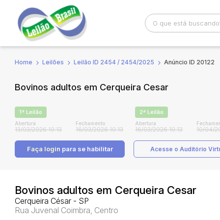
Home
Leilões
Leilão ID 2454 / 2454/2025
Anúncio ID 20122
Busca por palavra-chave
Categoria
Bovinos adultos em Cerqueira Cesar
Bairro
Comitente
1ª Leilão
2ª Leilão
Abertura
Fechamento
Abertura
Fechamen
13/03/2026 10:13
16/03/2026 10:13
16/03/2026 10:13
10/04/2
Faça login
para se habilitar
Acesse o Auditório Virt
Bovinos adultos em Cerqueira Cesar
Cerqueira César - SP
Rua Juvenal Coimbra, Centro