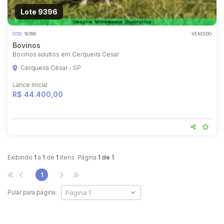
Lote 9396
COD.
16786
VENDIDO
Bovinos
Bovinos adultos em Cerqueira Cesar
Cerqueira César - SP
Lance Inicial
R$ 44.400,00
Habilite-se para efetuar lances ou
propostas
Exibindo
1
a
1
de
1
itens. Página
1 de 1
.
1
Pular para página: