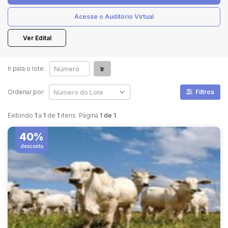
Acesse o Auditório Virtual
Pesquisar
Ver Edital
Ir para o lote:
Ir
Ordenar por:
Filtros
Exibindo
1
a
1
de
1
itens. Página
1 de 1
.
40%
desconto