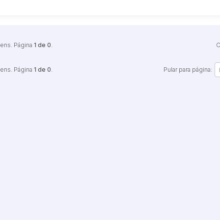
tens. Página
1 de 0
.
O
tens. Página
1 de 0
.
Pular para página: