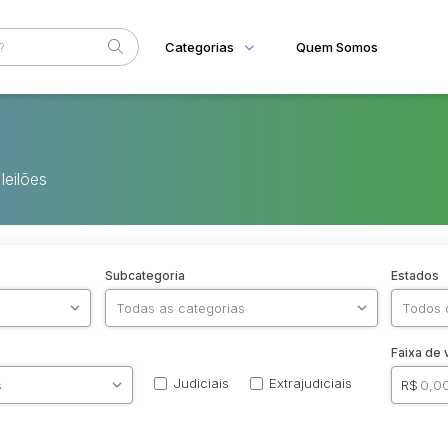
Categorias
Quem Somos
Home
Eventos
leilões
Fale Conosco
Subcategoria
Estados
Faixa de 
Judiciais
Extrajudiciais
R$