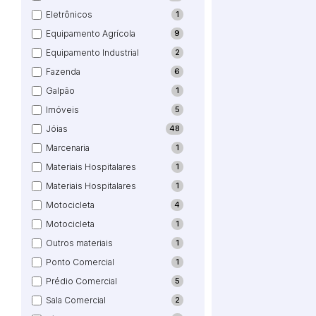
Eletrônicos
1
Equipamento Agrícola
9
Equipamento Industrial
2
Fazenda
6
Galpão
1
Imóveis
5
Jóias
48
Marcenaria
1
Materiais Hospitalares
1
Materiais Hospitalares
1
Motocicleta
4
Motocicleta
1
Outros materiais
1
Ponto Comercial
1
Prédio Comercial
5
Sala Comercial
2