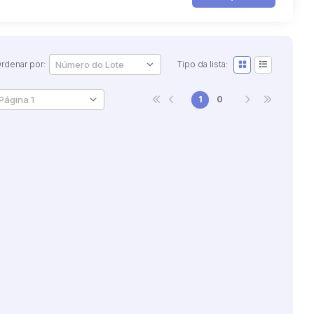
rdenar por:
Tipo da lista:
1
0