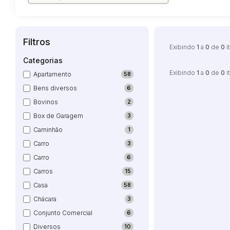
Filtros
Exibindo
1
a
0
de
0
i
Categorias
Exibindo
1
a
0
de
0
i
Apartamento
58
Bens diversos
6
Bovinos
2
Box de Garagem
3
Caminhão
1
Carro
3
Carro
6
Carros
15
Casa
58
Chácara
3
Conjunto Comercial
6
Diversos
10