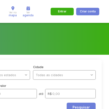
Entrar
Criar conta
Ver no
Ver
mapa
agenda
Cidade
valor
até
R$
Pesquisar