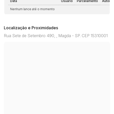
Data
Usuário
Parcelamento
Automá
Nenhum lance até o momento
Localização e Proximidades
Rua Sete de Setembro 490, , Magda - SP. CEP 15310001