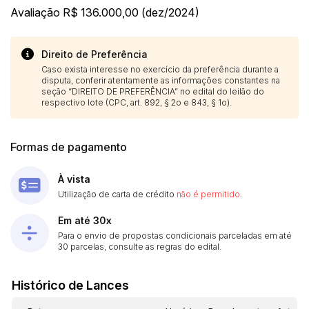
14/04/2025 18:43:11
TIAGOFELIPE
R$ 1,00
Avaliação R$ 136.000,00 (dez/2024)
Direito de Preferência
Caso exista interesse no exercício da preferência durante a
disputa, conferir atentamente as informações constantes na
seção “DIREITO DE PREFERÊNCIA” no edital do leilão do
respectivo lote (CPC, art. 892, § 2o e 843, § 1o).
Formas de pagamento
À vista
Utilização de carta de crédito
não é permitido
.
Em até 30x
Para o envio de propostas condicionais parceladas em até
30 parcelas, consulte as regras do edital.
Histórico de Lances