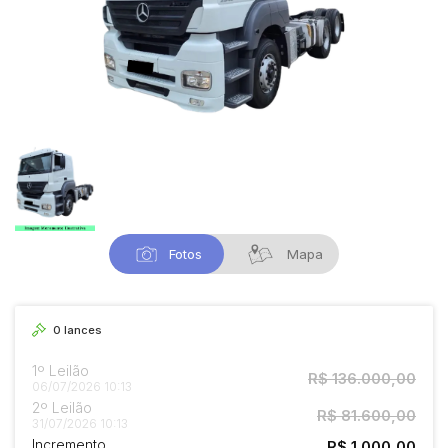
Fotos
Mapa
0
lances
1º Leilão
R$ 136.000,00
06/07/2026 10:13
2º Leilão
R$ 81.600,00
31/07/2026 10:13
Incremento
R$ 1.000,00