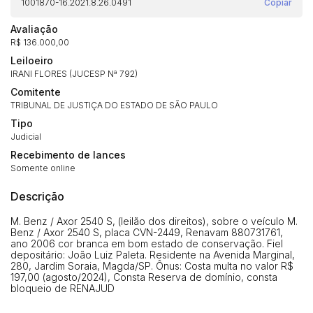
1001870-16.2021.8.26.0491
Copiar
Avaliação
R$ 136.000,00
Leiloeiro
IRANI FLORES (JUCESP Nª 792)
Comitente
TRIBUNAL DE JUSTIÇA DO ESTADO DE SÃO PAULO
Tipo
Judicial
Recebimento de lances
Somente online
Descrição
Habilite-se para efetuar lances ou
M. Benz / Axor 2540 S, (leilão dos direitos), sobre o veículo M.
Histórico de Propostas
propostas
Benz / Axor 2540 S, placa CVN-2449, Renavam 880731761,
Envie sua Proposta
ano 2006 cor branca em bom estado de conservação. Fiel
(Art. 895, CPC)
depositário: João Luiz Paleta. Residente na Avenida Marginal,
Data
Usuário
Valor
280, Jardim Soraia, Magda/SP. Ônus: Costa multa no valor R$
197,00 (agosto/2024), Consta Reserva de domínio, consta
14/04/2025 18:43:11
TIAGOFELIPE
R$ 1,00
bloqueio de RENAJUD
Clique aqui para fazer login
14/04/2025 18:43:11
TIAGOFELIPE
R$ 1,00