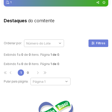
1
Destaques
do comitente
Ordenar por:
Filtros
Exibindo
1
a
0
de
0
itens. Página
1 de 0
.
Exibindo
1
a
0
de
0
itens. Página
1 de 0
.
1
0
Pular para página: