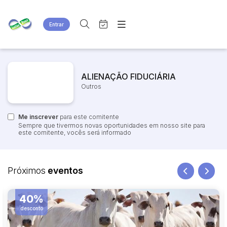
Entrar
Criar conta
Entrar
Site
Busca por palavra-chave
Agenda
Home
ALIENAÇÃO FIDUCIÁRIA
Quem Somos
Quem Somos
Outros
Categoria
Subcategoria
Eventos
Contato
Fale Conosco
Me inscrever
Busca por categoria
para este comitente
Sempre que tivermos novas oportunidades em nosso site para
Estados
Cidade
este comitente, vocês será informado
Bairro
Comitente
Próximos
eventos
40%
Judiciais
Extrajudiciais
Faixa de valor
desconto
R$
R$
até