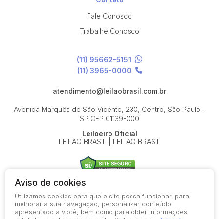
Fale Conosco
Trabalhe Conosco
(11) 95662-5151
(11) 3965-0000
atendimento@leilaobrasil.com.br
Avenida Marquês de São Vicente, 230, Centro, São Paulo -
SP
CEP 01139-000
Leiloeiro Oficial
LEILÃO BRASIL | LEILÃO BRASIL
Aviso de cookies
Utilizamos cookies para que o site possa funcionar, para
© 2026-present - Todos os direitos reservados
melhorar a sua navegação, personalizar conteúdo
apresentado a você, bem como para obter informações
Política de Privacidade