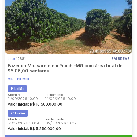
Pesquisar
Lote
12681
EM BREVE
Fazenda Massarele em Piumhi-MG com área total de
95.06,00 hectares
MG - PIUMHI
1º Leilão
Abertura
Fechamento
11/09/2026 10:09
14/09/2026 10:09
Valor inicial: R$ 10.500.000,00
2º Leilão
Abertura
Fechamento
14/09/2026 10:09
09/10/2026 10:09
Valor inicial: R$ 5.250.000,00