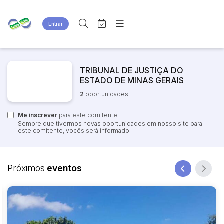
Entrar
Criar conta
Entrar
Site
Busca por palavra-chave
Agenda
TRIBUNAL DE JUSTIÇA DO
Home
ESTADO DE MINAS GERAIS
Quem Somos
Quem Somos
2
oportunidades
Categoria
Subcategoria
Eventos
Contato
Fale Conosco
Me inscrever
Busca por categoria
para este comitente
Sempre que tivermos novas oportunidades em nosso site para
Estados
Cidade
este comitente, vocês será informado
Bairro
Comitente
Próximos
eventos
Judiciais
Extrajudiciais
Faixa de valor
R$
R$
até