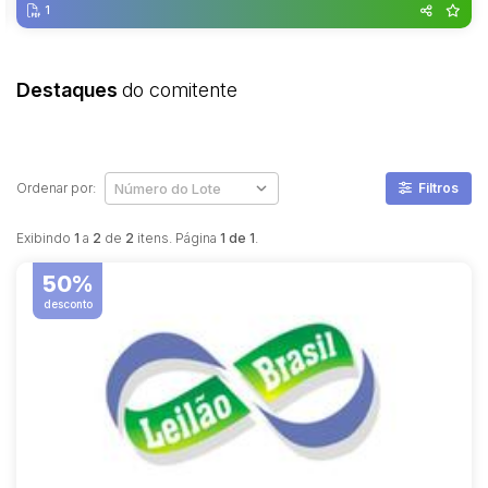
1
Destaques
do comitente
Ordenar por:
Filtros
Exibindo
1
a
2
de
2
itens. Página
1 de 1
.
50%
desconto