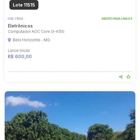
Lote 11515
COD.
17024
ABERTO PARA LANCES
Eletrônicos
Computador AOC Core I3-4150
Belo Horizonte - MG
Lance Inicial
R$ 600,00