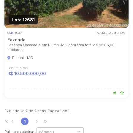
Lote 12681
COD.
18857
ABERTURA EM BREVE
Fazenda
Fazenda Massarele em Piumhi-MG com área total de 95.06,00
hectares
Piumhi - MG
Lance Inicial
R$ 10.500.000,00
Exibindo
1
a
2
de
2
itens. Página
1 de 1
.
1
Pular para página: