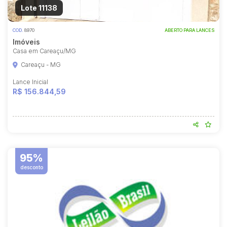
Lote 11138
COD.
8970
ABERTO PARA LANCES
Imóveis
Casa em Careaçu/MG
Careaçu - MG
Lance Inicial
R$ 156.844,59
95%
desconto