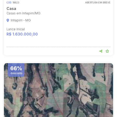
COD.
18823
ABERTURA EM BREVE
Casa
Casas em Inhapim/MG
Inhapim - MG
Lance Inicial
R$ 1.630.000,00
66%
desconto