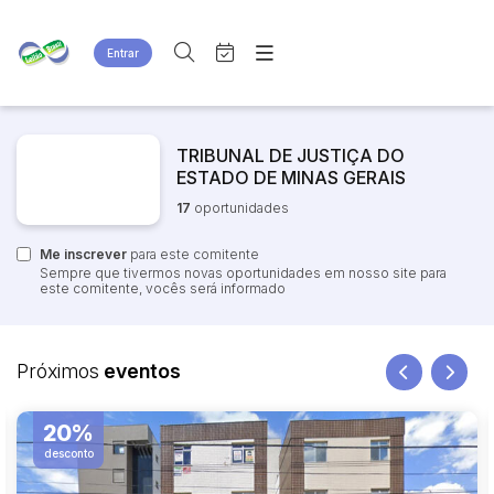
Entrar
Criar conta
Entrar
Site
Busca por palavra-chave
Agenda
TRIBUNAL DE JUSTIÇA DO
Home
ESTADO DE MINAS GERAIS
Quem Somos
Quem Somos
17
oportunidades
Categoria
Subcategoria
Eventos
Contato
Fale Conosco
Me inscrever
Busca por categoria
para este comitente
Sempre que tivermos novas oportunidades em nosso site para
Estados
Cidade
este comitente, vocês será informado
Bairro
Comitente
Próximos
eventos
20%
Judiciais
Extrajudiciais
Faixa de valor
desconto
R$
R$
até