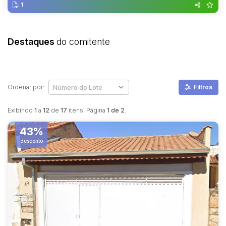
1
Destaques
do comitente
Ordenar por:
Filtros
Exibindo
1
a
12
de
17
itens. Página
1 de 2
.
43%
desconto