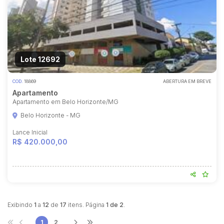
Lote 12692
COD.
18869
ABERTURA EM BREVE
Apartamento
Apartamento em Belo Horizonte/MG
Belo Horizonte - MG
Lance Inicial
R$ 420.000,00
Exibindo
1
a
12
de
17
itens. Página
1 de 2
.
1
2