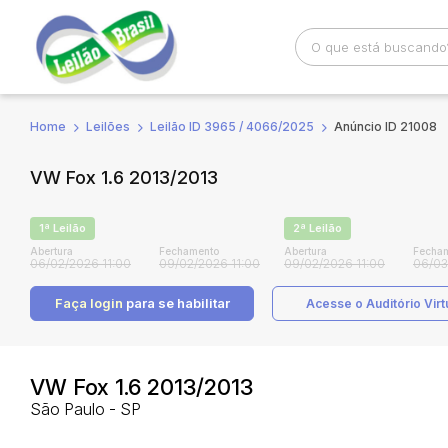
Home
Leilões
Leilão ID 3965 / 4066/2025
Anúncio ID 21008
Busca por palavra-chave
Categoria
VW Fox 1.6 2013/2013
Bairro
Comitente
1ª Leilão
2ª Leilão
Abertura
Fechamento
Abertura
Fecha
06/02/2026 11:00
09/02/2026 11:00
09/02/2026 11:00
06/03
Faça login
para se habilitar
Acesse o Auditório Virt
VW Fox 1.6 2013/2013
São Paulo - SP