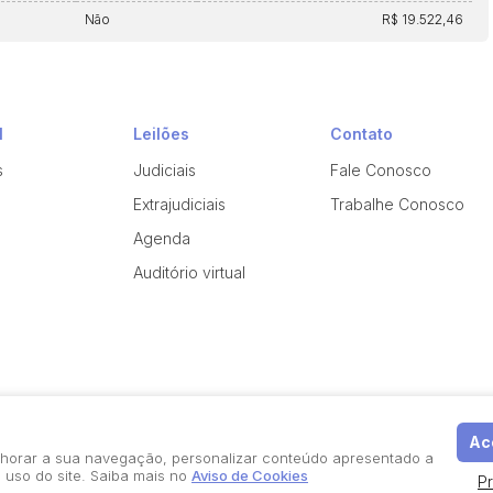
Não
R$ 19.522,46
l
Leilões
Contato
s
Judiciais
Fale Conosco
Extrajudiciais
Trabalhe Conosco
Agenda
Auditório virtual
Ace
elhorar a sua navegação, personalizar conteúdo apresentado a
 uso do site. Saiba mais no
Aviso de Cookies
P
Política de Privacidade
Aviso de Cookies
Termos d