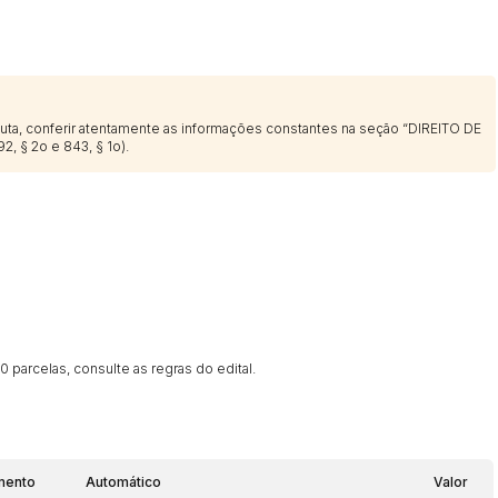
sputa, conferir atentamente as informações constantes na seção “DIREITO DE
2, § 2o e 843, § 1o).
 parcelas, consulte as regras do edital.
mento
Automático
Valor