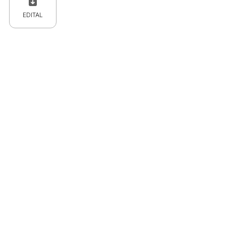
EDITAL
 CPC)
Consulte a Lei aqui
Valor
R$ 1,00
R$ 1,00
R$ 1,00