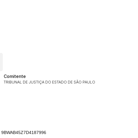
ar lances ou propostas
Histórico de Propostas
(Art. 895,
Data
Usuário
Comitente
TRIBUNAL DE JUSTIÇA DO ESTADO DE SÃO PAULO
Clique aqui para fazer login
14/04/2025 18:43:11
TIAGOFELIPE
14/04/2025 18:43:11
TIAGOFELIPE
14/04/2025 18:43:11
TIAGOFELIPE
ssi 9BWAB45Z7D4187996