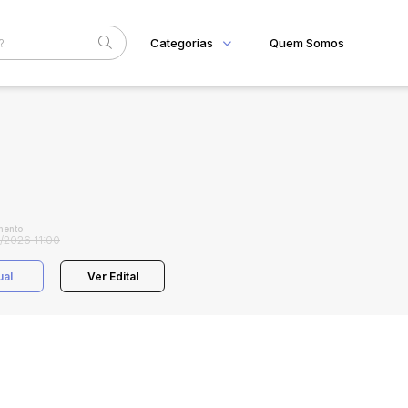
Categorias
Quem Somos
Home
Subcategoria
Esta
Eventos
Fale Conosco
Faixa
Judiciais
Extrajudiciais
R$
mento
/2026 11:00
ual
Ver Edital