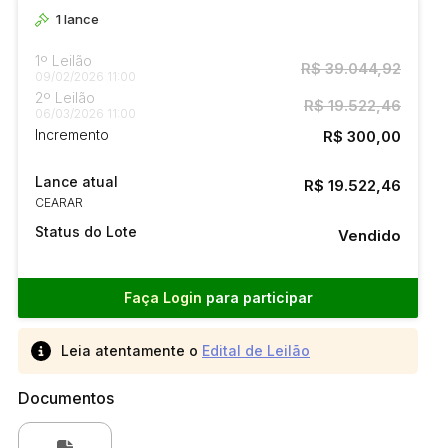
1
lance
1º Leilão
R$ 39.044,92
09/02/2026 11:00
2º Leilão
R$ 19.522,46
06/03/2026 11:00
Incremento
R$ 300,00
Lance atual
R$ 19.522,46
CEARAR
Status do Lote
Vendido
Faça Login
para participar
Leia atentamente o
Edital de Leilão
Documentos