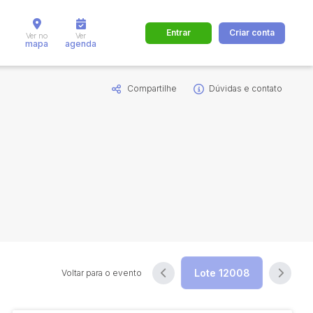
Entrar
Criar conta
Ver no
Ver
mapa
agenda
Compartilhe
Dúvidas e contato
dos
Cidade
 de valor
até
R$
Pesquisar
Voltar para o evento