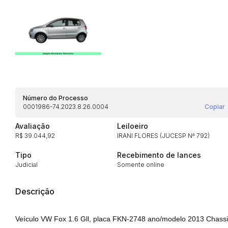
Habilite-se para efetu
Número do Processo
0001986-74.2023.8.26.0004
Copiar
Envie sua Proposta
Avaliação
Leiloeiro
R$ 39.044,92
IRANI FLORES (JUCESP Nª 792)
Tipo
Recebimento de lances
Judicial
Somente online
Descrição
Veículo VW Fox 1.6 Gll, placa FKN-2748 ano/modelo 2013 Cha