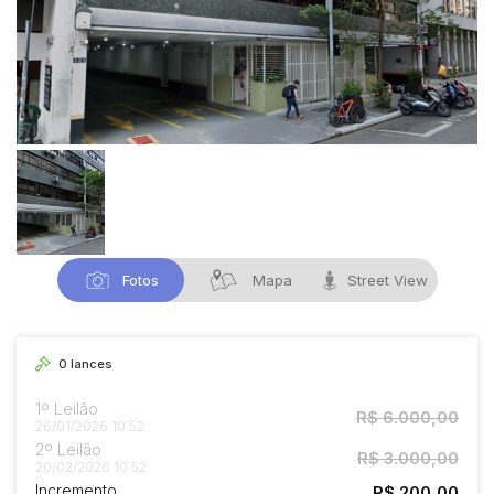
Fotos
Mapa
Street View
0
lances
1º Leilão
R$ 6.000,00
26/01/2026 10:52
2º Leilão
R$ 3.000,00
20/02/2026 10:52
Incremento
R$ 200,00