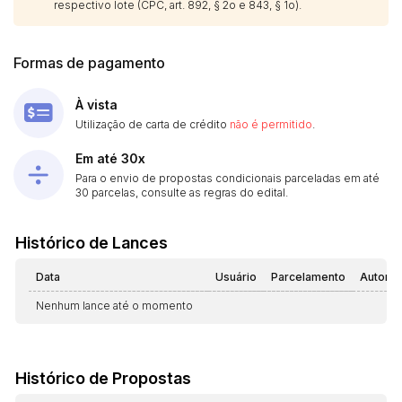
respectivo lote (CPC, art. 892, § 2o e 843, § 1o).
Formas de pagamento
À vista
Utilização de carta de crédito
não é permitido
.
Em até 30x
Para o envio de propostas condicionais parceladas em até
30 parcelas, consulte as regras do edital.
Histórico de Lances
Data
Usuário
Parcelamento
Automá
Nenhum lance até o momento
Histórico de Propostas