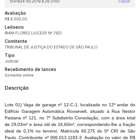
1041834-93.2019.8.26.0100
Copiar
Avaliação
R$ 6.000,00
Leiloeiro
IRANI FLORES (JUCESP Nª 792)
Comitente
TRIBUNAL DE JUSTIÇA DO ESTADO DE SÃO PAULO
Tipo
Judicial
Recebimento de lances
Somente online
Descrição
Lote 01) Vaga de garage nº 12-C-1, localizada no 12º andar do
Edifício Garagem Automática Roosevelt, situado à Rua Nestor
Pastana nº 121, no 7º Subdistrito Consolação, com a área total
de 29,03m² e área útil de 16,60m², correspondendo-lhe a fração
ideal de 0,1% no terreno. Matrícula 60.275 do 5º CRI de São
Paulo. Contribuinte nº 006.013.1183-3. Avaliação no valor de R$