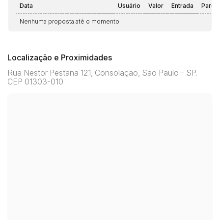
Data
Usuário
Valor
Entrada
Parce
Nenhuma proposta até o momento
Localização e Proximidades
Rua Nestor Pestana 121, Consolação, São Paulo - SP.
CEP 01303-010