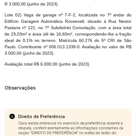
R 3.000,00 (junho de 2023)
Lote 02) Vaga de garage nº 7-F-2, localizada no 7º andar do
Edifício Garagem Automática Roosevelt, situado à Rua Nestor
Pastana nº 121, no 7º Subdistrito Consolação, com a área total
Habilite-se para efetuar lances ou
de 29,03m² e área útil de 16,60m², correspondendo-lhe a fração
Histórico de Propostas
propostas
Envie sua Proposta
ideal de 0,1% no terreno. Matrícula 60.276 do 5º CRI de São
(Art. 895, CPC)
Paulo. Contribuinte nº 006.013.1338-0. Avaliação no valor de R$
Data
Usuário
Valor
3.000,00 (junho de 2023).
14/04/2025 18:43:11
TIAGOFELIPE
R$ 1,00
Avaliação total R$ 6.000,00 (junho de 2023)
Clique aqui para fazer login
14/04/2025 18:43:11
TIAGOFELIPE
R$ 1,00
14/04/2025 18:43:11
TIAGOFELIPE
R$ 1,00
Observações
Direito de Preferência
Caso exista interesse no exercício da preferência durante a
disputa, conferir atentamente as informações constantes na
seção “DIREITO DE PREFERÊNCIA” no edital do leilão do