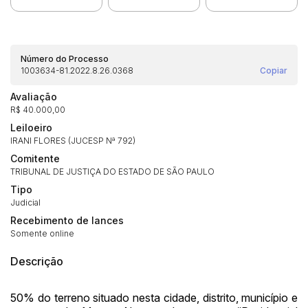
Número do Processo
1003634-81.2022.8.26.0368
Copiar
Avaliação
R$ 40.000,00
Leiloeiro
IRANI FLORES (JUCESP Nª 792)
Habilite-se para efetuar lances ou
Comitente
Histórico de Propostas
propostas
Envie sua Proposta
TRIBUNAL DE JUSTIÇA DO ESTADO DE SÃO PAULO
(Art. 895, CPC)
Tipo
Data
Usuário
Valor
Judicial
14/04/2025 18:43:11
TIAGOFELIPE
R$ 1,00
Recebimento de lances
Clique aqui para fazer login
14/04/2025 18:43:11
TIAGOFELIPE
R$ 1,00
Somente online
14/04/2025 18:43:11
TIAGOFELIPE
R$ 1,00
Descrição
50% do terreno situado nesta cidade, distrito, município e