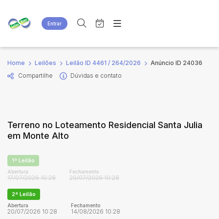
Entrar
Criar conta
Entrar
Site
Busca por palavra-chave
Home
Leilões
Leilão ID 4461 / 264/2026
Anúncio ID 24036
Agenda
Home
Compartilhe
Dúvidas e contato
Quem Somos
Quem Somos
Categoria
Subcategoria
Eventos
Contato
Fale Conosco
Busca por categoria
Terreno no Loteamento Residencial Santa Julia
Estados
Cidade
em Monte Alto
Bairro
Comitente
1ª Leilão
Abertura
Fechamento
17/07/2026 10:28
20/07/2026 10:28
Judiciais
Extrajudiciais
2ª Leilão
Faixa de valor
Abertura
Fechamento
20/07/2026 10:28
14/08/2026 10:28
R$
R$
até