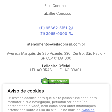
Fale Conosco
Trabalhe Conosco
(11) 95662-5151
(11) 3965-0000
atendimento@leilaobrasil.com.br
Avenida Marquês de São Vicente, 230, Centro, São Paulo -
SP
CEP 01139-000
Leiloeiro Oficial
LEILÃO BRASIL | LEILÃO BRASIL
Aviso de cookies
Utilizamos cookies para que o site possa funcionar, para
© 2026-present - Todos os direitos reservados
melhorar a sua navegação, personalizar conteúdo
apresentado a você, bem como para obter informações
Política de Privacidade
estatísticas sobre o uso do site. Saiba mais no
Aviso de