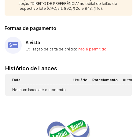
seção “DIREITO DE PREFERÊNCIA” no edital do leilão do
respectivo lote (CPC, art. 892, § 2o e 843, § 1o).
Formas de pagamento
À vista
Utilização de carta de crédito
não é permitido
.
Histórico de Lances
Data
Usuário
Parcelamento
Automá
Nenhum lance até o momento