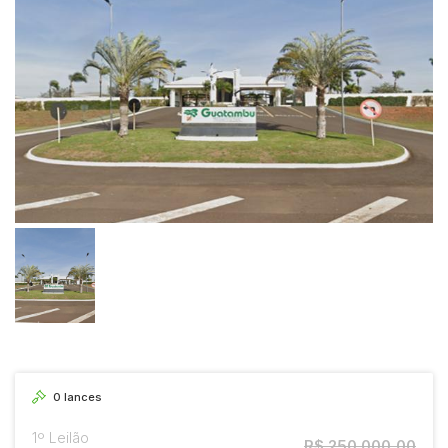
0
lances
1º Leilão
R$ 250.000,00