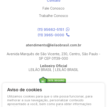
Contato
Fale Conosco
Trabalhe Conosco
(11) 95662-5151
(11) 3965-0000
atendimento@leilaobrasil.com.br
Avenida Marquês de São Vicente, 230, Centro, São Paulo -
SP
CEP 01139-000
Leiloeiro Oficial
LEILÃO BRASIL | LEILÃO BRASIL
Aviso de cookies
Utilizamos cookies para que o site possa funcionar, para
© 2026-present - Todos os direitos reservados
melhorar a sua navegação, personalizar conteúdo
apresentado a você, bem como para obter informações
Política de Privacidade