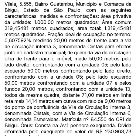
Habilite-se para efetuar lances ou
Vilela, 5.555, Bairro Guatambu, Município e Comarca de
Histórico de Propostas
propostas
Envie sua Proposta
Birigui, Estado de São Paulo, com as seguintes
características, medidas e confrontações: área privativa
(Art. 895, CPC)
Data
Usuário
Valor
da unidade: 1.000,00 metros quadrados; Área comum
14/04/2025 18:43:11
TIAGOFELIPE
R$ 1,00
319,45481 metros quadrados; área total: 1.319,45481
metros quadrados. Fração ideal de ocupação no terreno:
Clique aqui para fazer login
14/04/2025 18:43:11
TIAGOFELIPE
R$ 1,00
0,607592% medindo 20,00 metros de frente para a via
de circulação interna 3, denominada Cristais para efeitos
14/04/2025 18:43:11
TIAGOFELIPE
R$ 1,00
junto ao cadastro municipal; de quem da via de circulação
olha de frente para o imóvel, mede 50,00 metros pelo
lado direito, confrontando com a unidade 05; pelo lado
esquerdo 50,00 metros confrontando pelo lado direito,
confrontando com a unidade 05; pelo lado esquerdo
50,00 metros confrontando com a unidade 07 e pelos
fundos 20,00 metros, confrontando com a unidade 13,
todos da mesma quadra, distante 71,00 metros em linha
reta mais 14,14 metros em curva com raio de 9,00 metros
do ponto de confluência da Vila de Circulação Interna 3,
denominada Cristais, com a Via de Circulação Interna 6,
denominada Esmeraldas. Matrícula nº 84.550 do CRI de
Birigui. Ônus: Consta na Av.1 penhora exequenda. Dívida
informada pelo exequente no valor de R$ 230.963,73