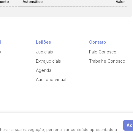
mento
Automático
Valor
l
Leilões
Contato
s
Judiciais
Fale Conosco
Extrajudiciais
Trabalhe Conosco
Agenda
Auditório virtual
Ace
elhorar a sua navegação, personalizar conteúdo apresentado a