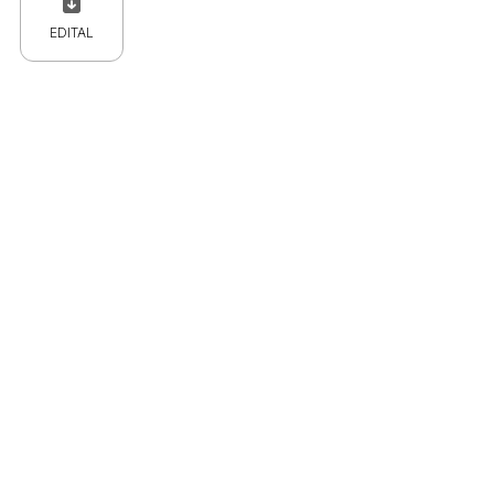
EDITAL
 CPC)
Consulte a Lei aqui
Valor
R$ 1,00
R$ 1,00
R$ 1,00