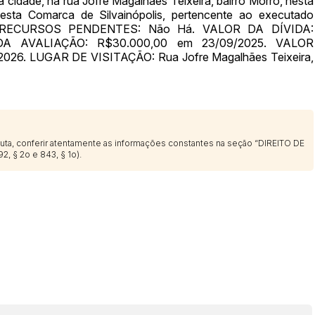
a cidade, na rua Jofre Magalhães Teixeira, bairro Morro, nesta
desta Comarca de Silvainópolis, pertencente ao executado
34. RECURSOS PENDENTES: Não Há. VALOR DA DÍVIDA:
 DA AVALIAÇÃO: R$30.000,00 em 23/09/2025. VALOR
26. LUGAR DE VISITAÇÃO: Rua Jofre Magalhães Teixeira,
sputa, conferir atentamente as informações constantes na seção “DIREITO DE
2, § 2o e 843, § 1o).