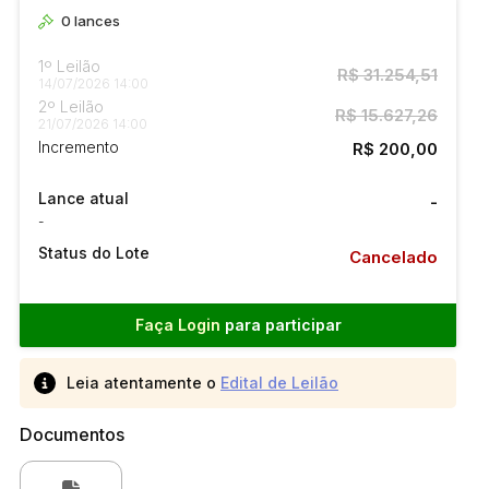
0
lances
1º Leilão
R$ 31.254,51
14/07/2026 14:00
2º Leilão
R$ 15.627,26
21/07/2026 14:00
Incremento
R$ 200,00
Lance atual
-
-
Status do Lote
Cancelado
Faça Login
para participar
Leia atentamente o
Edital de Leilão
Documentos