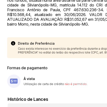
nos fundos, situada numa área distante da parte central d
cidade de Silvianópolis-MG, matrícula 14.112 do CRI 
Francisco Antônio de Paula, CPF 467.630.236-
R$10.568,44, atualizado em 30/06/2026. VALOR
ATUALIZADO DA AVALIAÇÃO: R$31.052,67 em 31/05/20
bairro Morro, nesta cidade de Silvianópolis-MG.
Direito de Preferência
Caso exista interesse no exercício da preferência durante a di
PREFERÊNCIA” no edital do leilão do respectivo lote (CPC, art. 89
Formas de pagamento
À vista
Utilização de carta de crédito
não é permitido
.
Histórico de Lances