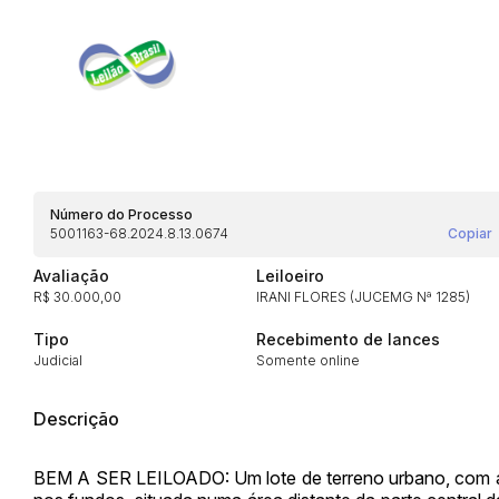
Habilite-se para efetu
Número do Processo
5001163-68.2024.8.13.0674
Copiar
Envie sua Proposta
Avaliação
Leiloeiro
R$ 30.000,00
IRANI FLORES (JUCEMG Nª 1285)
Tipo
Recebimento de lances
Judicial
Somente online
Descrição
BEM A SER LEILOADO: Um lote de terreno urbano, com área