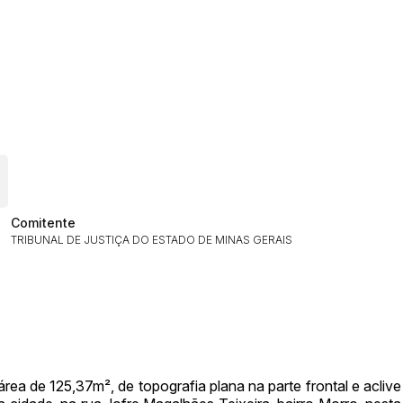
ar lances ou propostas
Histórico de Propostas
(Art. 895,
Comitente
Data
Usuário
TRIBUNAL DE JUSTIÇA DO ESTADO DE MINAS GERAIS
Clique aqui para fazer login
14/04/2025 18:43:11
TIAGOFELIPE
14/04/2025 18:43:11
TIAGOFELIPE
14/04/2025 18:43:11
TIAGOFELIPE
 de 125,37m², de topografia plana na parte frontal e aclive