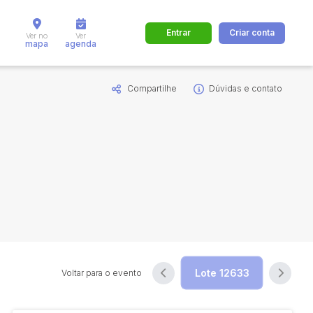
Entrar
Criar conta
Ver no
Ver
mapa
agenda
Compartilhe
Dúvidas e contato
dos
Cidade
 de valor
até
R$
Pesquisar
Voltar para o evento