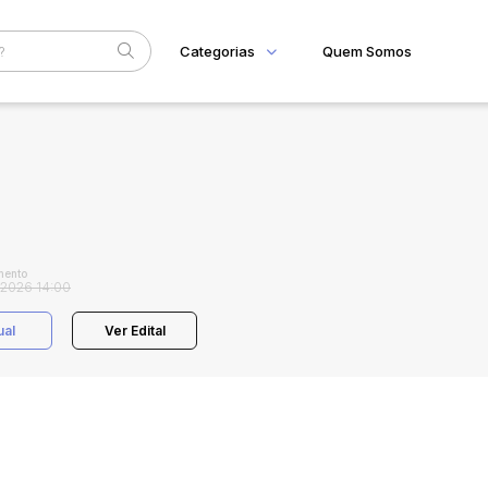
Categorias
Quem Somos
Home
Subcategoria
Esta
Eventos
Fale Conosco
Faixa
Judiciais
Extrajudiciais
R$
mento
/2026 14:00
ual
Ver Edital