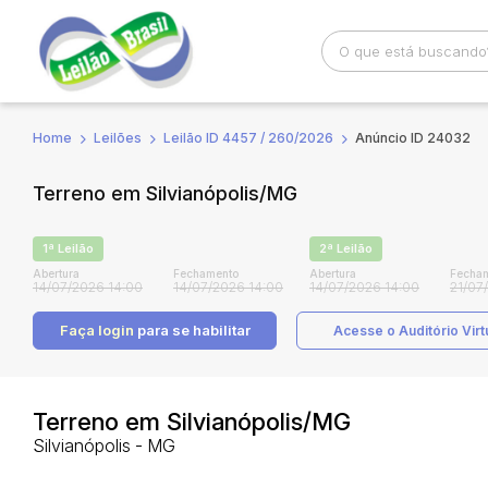
Home
Leilões
Leilão ID 4457 / 260/2026
Anúncio ID 24032
Busca por palavra-chave
Categoria
Terreno em Silvianópolis/MG
Bairro
Comitente
1ª Leilão
2ª Leilão
Abertura
Fechamento
Abertura
Fecha
14/07/2026 14:00
14/07/2026 14:00
14/07/2026 14:00
21/07
Faça login
para se habilitar
Acesse o Auditório Virt
Terreno em Silvianópolis/MG
Silvianópolis - MG