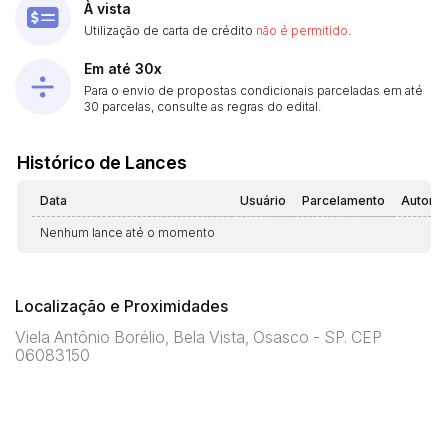
À vista
Utilização de carta de crédito
não é permitido
.
Em até 30x
Para o envio de propostas condicionais parceladas em até
30 parcelas, consulte as regras do edital.
Histórico de Lances
Data
Usuário
Parcelamento
Automá
Nenhum lance até o momento
Localização e Proximidades
Viela Antônio Borélio, Bela Vista, Osasco - SP. CEP
06083150