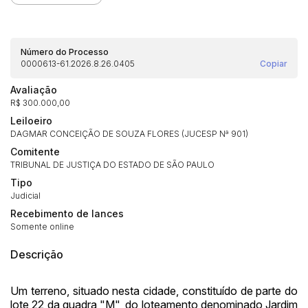
Número do Processo
0000613-61.2026.8.26.0405
Copiar
Avaliação
R$ 300.000,00
Leiloeiro
DAGMAR CONCEIÇÃO DE SOUZA FLORES (JUCESP Nª 901)
Comitente
TRIBUNAL DE JUSTIÇA DO ESTADO DE SÃO PAULO
Habilite-se para efetuar lances ou
Tipo
Histórico de Propostas
propostas
Envie sua Proposta
Judicial
(Art. 895, CPC)
Data
Usuário
Valor
Recebimento de lances
Somente online
14/04/2025 18:43:11
TIAGOFELIPE
R$ 1,00
Clique aqui para fazer login
Descrição
14/04/2025 18:43:11
TIAGOFELIPE
R$ 1,00
14/04/2025 18:43:11
TIAGOFELIPE
R$ 1,00
Um terreno, situado nesta cidade, constituído de parte do
lote 22 da quadra "M", do loteamento denominado Jardim