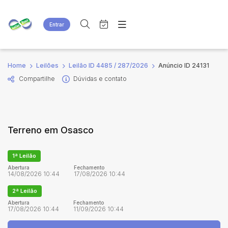
Entrar
Criar conta
Entrar
Site
Busca por palavra-chave
Home
Leilões
Leilão ID 4485 / 287/2026
Anúncio ID 24131
Agenda
Home
Compartilhe
Dúvidas e contato
Quem Somos
Quem Somos
Categoria
Subcategoria
Eventos
Contato
Fale Conosco
Busca por categoria
Terreno em Osasco
Estados
Cidade
1ª Leilão
Bairro
Comitente
Abertura
Fechamento
14/08/2026 10:44
17/08/2026 10:44
2ª Leilão
Judiciais
Extrajudiciais
Abertura
Fechamento
17/08/2026 10:44
11/09/2026 10:44
Faixa de valor
R$
R$
até