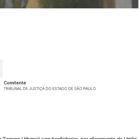
ar lances ou propostas
Comitente
TRIBUNAL DE JUSTIÇA DO ESTADO DE SÃO PAULO
Histórico de Propostas
(Art. 895,
m Terreno Urbano) sem benfeitorias, por aforamento da União,
Data
Usuário