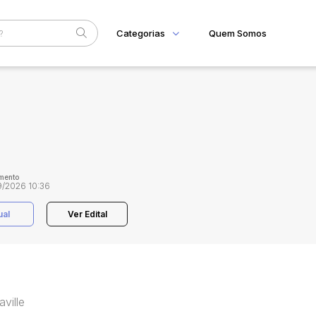
Categorias
Quem Somos
Home
Subcategoria
Esta
Eventos
Fale Conosco
Faixa
Judiciais
Extrajudiciais
R$
mento
/2026 10:36
ual
Ver Edital
ville