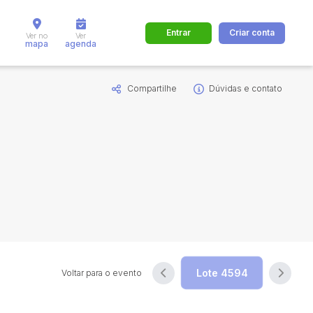
Entrar
Criar conta
Ver no
Ver
mapa
agenda
Compartilhe
Dúvidas e contato
dos
Cidade
 de valor
até
R$
Pesquisar
Voltar para o evento