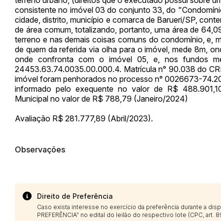
consistente no imóvel 03 do conjunto 33, do "Condomínio C
cidade, distrito, município e comarca de Barueri/SP, con
de área comum, totalizando, portanto, uma área de 64,
terreno e nas demais coisas comuns do condomínio, e, med
de quem da referida via olha para o imóvel, mede 8m, on
onde confronta com o imóvel 05, e, nos fundos me
24453.63.74.0035.00.000.4. Matrícula n° 90.038 do CRI 
imóvel foram penhorados no processo n° 0026673-74.2010
informado pelo exequente no valor de R$ 488.901,10 
Municipal no valor de R$ 788,79 (Janeiro/2024)
Avaliação R$ 281.777,89 (Abril/2023).
Observações
Direito de Preferência
Caso exista interesse no exercício da preferência durante a di
PREFERÊNCIA” no edital do leilão do respectivo lote (CPC, art. 89