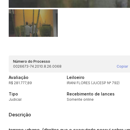
Número do Processo
Habilite-se para efetu
0026673-74.2010.8.26.0068
Copiar
Avaliação
Leiloeiro
R$ 281.777,89
IRANI FLORES (JUCESP Nª 792)
Tipo
Recebimento de lances
Judicial
Somente online
Descrição
Envie sua Proposta
terreno urbano, (direitos que o executado possui sobre u