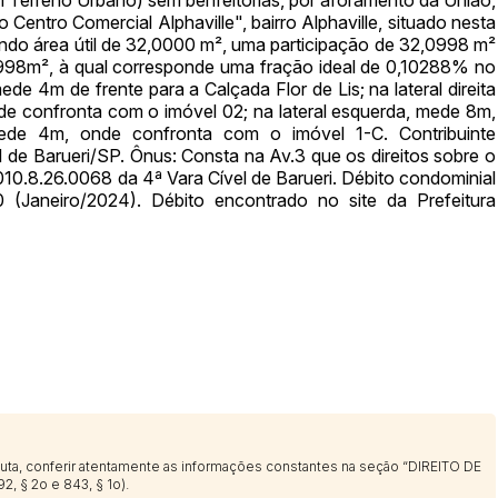
entro Comercial Alphaville", bairro Alphaville, situado nesta
Clique aqui para fazer login
14/04/2025 18:43:11
TIAGOFELIPE
tendo área útil de 32,0000 m², uma participação de 32,0998 m²
0998m², à qual corresponde uma fração ideal de 0,10288% no
14/04/2025 18:43:11
TIAGOFELIPE
e 4m de frente para a Calçada Flor de Lis; na lateral direita
14/04/2025 18:43:11
TIAGOFELIPE
de confronta com o imóvel 02; na lateral esquerda, mede 8m,
de 4m, onde confronta com o imóvel 1-C. Contribuinte
de Barueri/SP. Ônus: Consta na Av.3 que os direitos sobre o
.8.26.0068 da 4ª Vara Cível de Barueri. Débito condominial
(Janeiro/2024). Débito encontrado no site da Prefeitura
sputa, conferir atentamente as informações constantes na seção “DIREITO DE
2, § 2o e 843, § 1o).