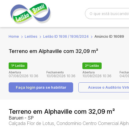
Home
Leilões
Leilão ID 1936 / 1936/2024
Anúncio ID 16089
Busca por palavra-chave
Categoria
Terreno em Alphaville com 32,09 m²
Bairro
Comitente
1ª Leilão
2ª Leilão
Abertura
Fechamento
Abertura
Fecha
07/08/2026 10:36
10/08/2026 10:36
10/08/2026 10:36
04/09
Faça login
para se habilitar
Acesse o Auditório Virt
Terreno em Alphaville com 32,09 m²
Barueri - SP
Calçada Flor de Lotus, Condomínio Centro Comercial Alpha