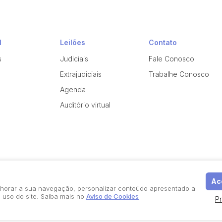
l
Leilões
Contato
s
Judiciais
Fale Conosco
Extrajudiciais
Trabalhe Conosco
Agenda
Auditório virtual
Ace
elhorar a sua navegação, personalizar conteúdo apresentado a
 uso do site. Saiba mais no
Aviso de Cookies
P
Política de Privacidade
Aviso de Cookies
Termos d