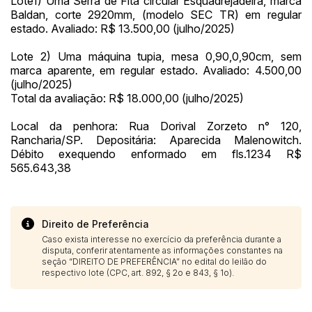
Lote1) Uma Serra de Fita circular Esquadrejadeira, marca
Histórico de Propostas
propostas
Envie sua Proposta
Baldan, corte 2920mm, (modelo SEC TR) em regular
estado. Avaliado: R$ 13.500,00 (julho/2025)
(Art. 895, CPC)
Data
Usuário
Valor
Lote 2) Uma máquina tupia, mesa 0,90,0,90cm, sem
14/04/2025 18:43:11
TIAGOFELIPE
R$ 1,00
marca aparente, em regular estado. Avaliado: 4.500,00
Clique aqui para fazer login
14/04/2025 18:43:11
TIAGOFELIPE
R$ 1,00
(julho/2025)
Total da avaliação: R$ 18.000,00 (julho/2025)
14/04/2025 18:43:11
TIAGOFELIPE
R$ 1,00
Local da penhora: Rua Dorival Zorzeto n° 120,
Rancharia/SP. Depositária: Aparecida Malenowitch.
Débito exequendo enformado em fls.1234 R$
565.643,38
Direito de Preferência
Caso exista interesse no exercício da preferência durante a
disputa, conferir atentamente as informações constantes na
seção “DIREITO DE PREFERÊNCIA” no edital do leilão do
respectivo lote (CPC, art. 892, § 2o e 843, § 1o).