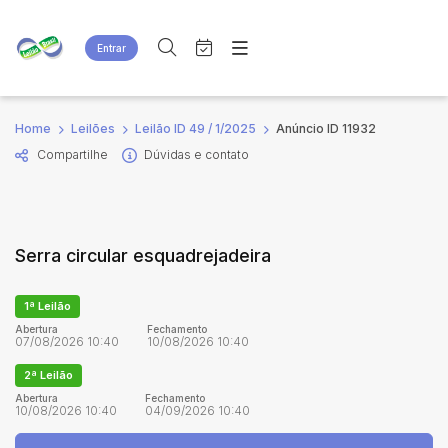
Entrar
Criar conta
Entrar
Site
Busca por palavra-chave
Home
Leilões
Leilão ID 49 / 1/2025
Anúncio ID 11932
Agenda
Home
Compartilhe
Dúvidas e contato
Quem Somos
Quem Somos
Categoria
Subcategoria
Eventos
Contato
Fale Conosco
Busca por categoria
Serra circular esquadrejadeira
Estados
Cidade
1ª Leilão
Bairro
Comitente
Abertura
Fechamento
07/08/2026 10:40
10/08/2026 10:40
2ª Leilão
Judiciais
Extrajudiciais
Abertura
Fechamento
10/08/2026 10:40
04/09/2026 10:40
Faixa de valor
R$
R$
até