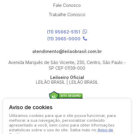
Fale Conosco
Trabalhe Conosco
(11) 95662-5151
(11) 3965-0000
atendimento@leilaobrasil.com.br
Avenida Marquês de São Vicente, 230, Centro, São Paulo -
SP
CEP 01139-000
Leiloeiro Oficial
LEILÃO BRASIL | LEILÃO BRASIL
Aviso de cookies
Utilizamos cookies para que o site possa funcionar, para
© 2026-present - Todos os direitos reservados
melhorar a sua navegação, personalizar conteúdo
apresentado a você, bem como para obter informações
Política de Privacidade
estatísticas sobre o uso do site. Saiba mais no
Aviso de