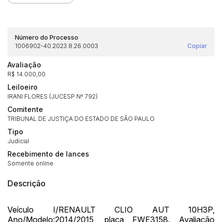
Número do Processo
1006902-40.2023.8.26.0003
Copiar
Avaliação
R$ 14.000,00
Leiloeiro
Habilite-se para efetuar lances ou
IRANI FLORES (JUCESP Nª 792)
Histórico de Propostas
propostas
Envie sua Proposta
Comitente
(Art. 895, CPC)
Data
Usuário
Valor
TRIBUNAL DE JUSTIÇA DO ESTADO DE SÃO PAULO
Tipo
14/04/2025 18:43:11
TIAGOFELIPE
R$ 1,00
Judicial
Clique aqui para fazer login
14/04/2025 18:43:11
TIAGOFELIPE
R$ 1,00
Recebimento de lances
Somente online
14/04/2025 18:43:11
TIAGOFELIPE
R$ 1,00
Descrição
Veículo I/RENAULT CLIO AUT 10H3P,
Ano/Modelo:2014/2015, placa FWE3158. Avaliação