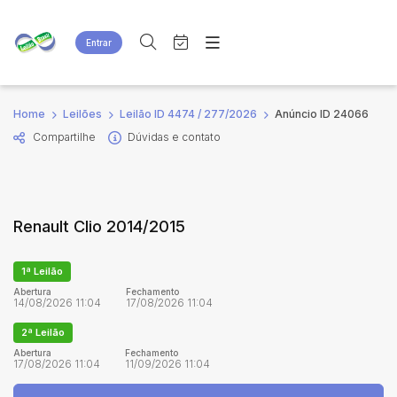
Entrar
Criar conta
Entrar
Site
Busca por palavra-chave
Home
Leilões
Leilão ID 4474 / 277/2026
Anúncio ID 24066
Agenda
Home
Compartilhe
Dúvidas e contato
Quem Somos
Quem Somos
Categoria
Subcategoria
Eventos
Contato
Fale Conosco
Busca por categoria
Renault Clio 2014/2015
Estados
Cidade
1ª Leilão
Bairro
Comitente
Abertura
Fechamento
14/08/2026 11:04
17/08/2026 11:04
2ª Leilão
Judiciais
Extrajudiciais
Abertura
Fechamento
17/08/2026 11:04
11/09/2026 11:04
Faixa de valor
R$
R$
até