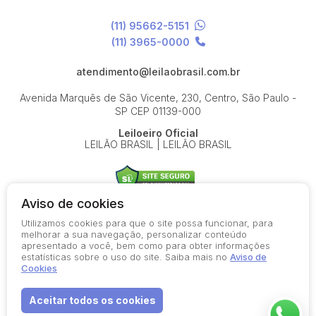
(11) 95662-5151
(11) 3965-0000
atendimento@leilaobrasil.com.br
Avenida Marquês de São Vicente, 230, Centro, São Paulo -
SP
CEP 01139-000
Leiloeiro Oficial
LEILÃO BRASIL | LEILÃO BRASIL
Aviso de cookies
Utilizamos cookies para que o site possa funcionar, para
© 2026-present - Todos os direitos reservados
melhorar a sua navegação, personalizar conteúdo
apresentado a você, bem como para obter informações
Política de Privacidade
estatísticas sobre o uso do site. Saiba mais no
Aviso de
Aviso de Cookies
Cookies
Termos de Uso
Aceitar todos os cookies