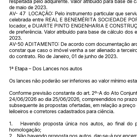
respeitada pelo adquirente. Valor atribuído para base de
de maio de 2023.
AV- 47 LOCAÇÃO: Pelo instrumento particular que servi
celebrada entre REAL E BENEMÉRITA SOCIEDADE 
locador, e DUARTE PINTO ENGENHARIA E CONSTRUÇÕES LT
de preferência. Valor atribuído para base de cálculo do
2023.
AV-50 ADITAMENTO: De acordo com documentação arqu
constar que caso o imóvel venha a ser alienado a terceiro
do contrato. Rio de Janeiro, 01 de junho de 2023.
1ª Etapa – Dos Lances nos autos
Os lances não poderão ser inferiores ao valor mínimo esta
Conforme previsão constante do art. 2º-A do Ato Conjunt
24/06/2026 ao dia 25/06/2026, compreendidos no prazo s
subsequente às propostas ofertadas, em relação a preço
leiloeiros e corretores cadastrados para ciência.
1. Havendo proposta única nos autos, ao final do p
homologação;
2. Não havendo proposta nos autos, dar-se-á por encerra