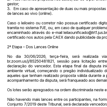
gestor;
3. Em caso de apresentação de duas ou mais propostas n
de lances ao vivo (online).
Caso o leiloeiro ou corretor não possua certificado digi
tramita no sistema PJE, ou, em caso de qualquer problem
encaminhado através do e-mail
leilaounificado@trt1.jus.b
certificado nos autos pela CAEX dando publicidade da pr
2ª Etapa – Dos Lances Online
No dia 30/06/2026, terça-feira, será realizada vi
br.zoom.us/j/85250481821, sessão para licitação entr
declaração do vencedor. Esta etapa final da disputa ini
ambiente virtual, começando o pregão individualizado d
aqueles que tenham realizado proposta válida durante a p
acompanhamento da disputa, será franqueado aos demais i
Os lotes serão apregoados na ordem discriminada neste edi
Não havendo mais lances entre os participantes, na forma
Conjunto 7/2019 deste Tribunal, será declarada vencedora