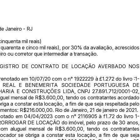
de Janeiro - RJ
inquenta mil reais)
 quarenta e cinco mil reais), por 30% da avaliação, acrescidos
iro ou corretor que intermediar a transação.
EGISTRO DE CONTRATO DE LOCAÇÃO AVERBADO NOS
ar lances ou propostas
renotado em 10/07/20 com o n° 1922229 à £1.272 do livro :1-
a por REAL E BENEMERITA SOCIEDADE PORTUGUESA DE
ARIA E CONSTRUÇÕES LIDA, CNPJ 27.891.712/0001-02,
uguel mensal de R$3.600,00, tendo os contratantes acordado
iga a constar esta locação, a fim de que seja respeitada pelo
umentos: R$216.000,00. Rio de Janeiro, 21 de janeiro de 2021.
tado em 04/04/2023 com o n° 2116905 à f1.72 do livro 1-
 PRORROGAR DE LOCAÇÃO do imóvel, pelo prazo de 30 anos,
Histórico de Propostas
com aluguel mensal de R$3.600,00, tendo os contratantes
(Art. 895,
cador se obriga a constar esta locação, a fim de que seja
Data
Usuário