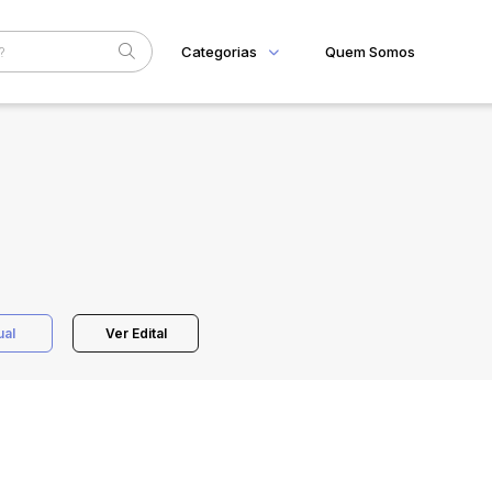
Categorias
Quem Somos
Home
Subcategoria
Esta
Eventos
Fale Conosco
Faixa
Judiciais
Extrajudiciais
R$
ual
Ver Edital