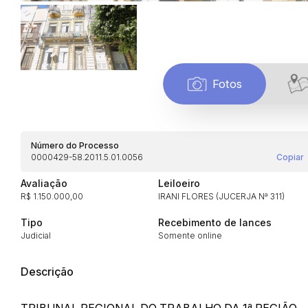
Fotos
Número do Processo
0000429-58.2011.5.01.0056
Copiar
Avaliação
Leiloeiro
R$ 1.150.000,00
IRANI FLORES (JUCERJA Nª 311)
Tipo
Recebimento de lances
Judicial
Somente online
Descrição
TRIBUNAL REGIONAL DO TRABALHO DA 1ª REGIÃO