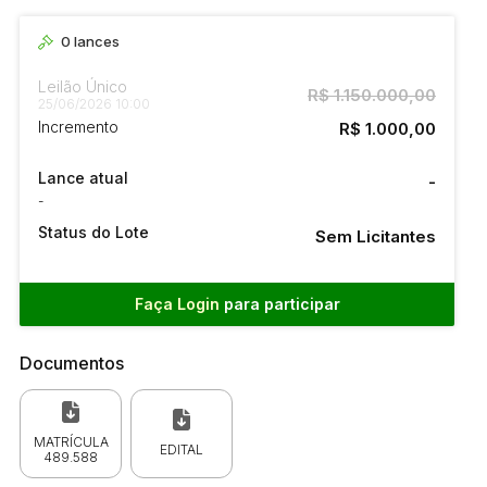
0
lances
Leilão Único
R$ 1.150.000,00
25/06/2026 10:00
Incremento
R$ 1.000,00
Lance atual
-
-
Status do Lote
Sem Licitantes
Faça Login
para participar
Documentos
MATRÍCULA
EDITAL
489.588