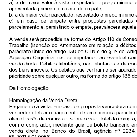
a) a de maior valor à vista, respeitado o preço mínimo e
apresentada primeiro, em caso de empate;
b) a de maior valor parcelado, respeitado o preço mínimo 
c) em caso de empate entre propostas parceladas 
parcelamento e, persistindo o empate, prevalecerá aquela 
A venda será procedida na forma do Artigo 110 da Conso
Trabalho (isenção do Arrematante em relação a débitos
parágrafo único do artigo 130 do CTN e do § 1º do Art
Aquisição Originária, não se imputando ao eventual com
venda direta. Débitos tributários, não tributários e de 
dos bens imóveis. Os débitos que venham a ser apurados
prioridade sobre qualquer outro, na forma do artigo 186 d
Da Homologação
Homologação da Venda Direta:
Pagamento à vista: Em caso de proposta vencedora com pa
vencedor efetuar o pagamento de uma primeira parcela de
além dos 5% de comissão, sobre o valor total da compra, a
com o comprador, mediante guia ou boleto bancário em
venda direta, no Banco do Brasil, agência nº 223
58.2011.5.01.0056.