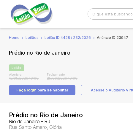
Home
Leilões
Leilão ID 4428 / 232/2026
Anúncio ID 23947
Busca por palavra-chave
Categoria
Prédio no Rio de Janeiro
Bairro
Comitente
Leilão
Abertura
Fechamento
12/05/2026 10:00
25/06/2026 10:00
Faça login
para se habilitar
Acesse o Auditório Virt
Prédio no Rio de Janeiro
Rio de Janeiro - RJ
Rua Santo Amaro, Glória