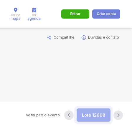
Entrar
Criar conta
Ver no
Ver
mapa
agenda
Compartilhe
Dúvidas e contato
dos
Cidade
 de valor
até
R$
Pesquisar
Voltar para o evento