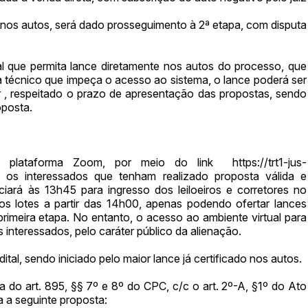
os autos, será dado prosseguimento à 2ª etapa, com disputa
tal que permita lance diretamente nos autos do processo, que
a técnico que impeça o acesso ao sistema, o lance poderá ser
r
, respeitado o prazo de apresentação das propostas, sendo
oposta.
a plataforma Zoom, por meio do link https://trt1-jus-
e os interessados que tenham realizado proposta válida e
ciará às 13h45 para ingresso dos leiloeiros e corretores no
os lotes a partir das 14h00, apenas podendo ofertar lances
rimeira etapa. No entanto, o acesso ao ambiente virtual para
nteressados, pelo caráter público da alienação.
tal, sendo iniciado pelo maior lance já certificado nos autos.
 do art. 895, §§ 7º e 8º do CPC, c/c o art. 2º-A, §1º do Ato
 a seguinte proposta: