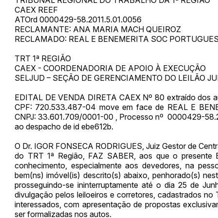
CAEX REEF
ATOrd 0000429-58.2011.5.01.0056
RECLAMANTE: ANA MARIA MACH QUEIROZ
RECLAMADO: REAL E BENEMERITA SOC PORTUGUESA
TRT 1ª REGIÃO
CAEX - COORDENADORIA DE APOIO À EXECUÇÃO
SELJUD – SEÇÃO DE GERENCIAMENTO DO LEILÃO JU
EDITAL DE VENDA DIRETA CAEX Nº 80 extraído dos a
CPF: 720.533.487-04 move em face de REAL E B
CNPJ: 33.601.709/0001-00 , Processo nº 0000429-58.20
ao despacho de id ebe612b.
O Dr. IGOR FONSECA RODRIGUES, Juiz Gestor de Centra
do TRT 1ª Região, FAZ SABER, aos que o presente Ed
conhecimento, especialmente aos devedores, na pessoa
bem(ns) imóvel(is) descrito(s) abaixo, penhorado(s) nestes
prosseguindo-se ininterruptamente até o dia 25 de J
divulgação pelos leiloeiros e corretores, cadastrados no 
interessados, com apresentação de propostas exclusivam
ser formalizadas nos autos.