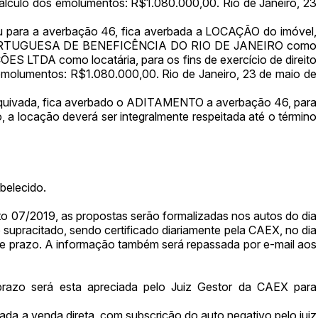
 cálculo dos emolumentos: R$1.080.000,00. Rio de Janeiro, 23
Clique aqui para fazer login
14/04/2025 18:43:11
TIAGOFELIPE
u para a averbação 46, fica averbada a LOCAÇÃO do imóvel,
14/04/2025 18:43:11
TIAGOFELIPE
PORTUGUESA DE BENEFICÊNCIA DO RIO DE JANEIRO como
DA como locatária, para os fins de exercício de direito
14/04/2025 18:43:11
TIAGOFELIPE
s emolumentos: R$1.080.000,00. Rio de Janeiro, 23 de maio de
ivada, fica averbado o ADITAMENTO a averbação 46, para
, a locação deverá ser integralmente respeitada até o término
belecido.
o 07/2019, as propostas serão formalizadas nos autos do dia
upracitado, sendo certificado diariamente pela CAEX, no dia
 e prazo. A informação também será repassada por e-mail aos
razo será esta apreciada pelo Juiz Gestor da CAEX para
da a venda direta, com subscrição do auto negativo pelo juiz