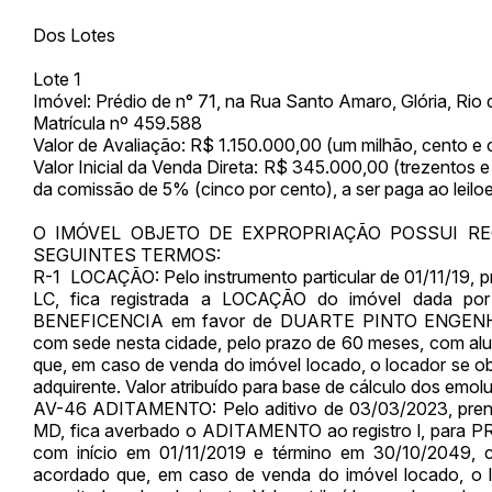
Dos Lotes
Lote 1
Imóvel: Prédio de n° 71, na Rua Santo Amaro, Glória, Rio 
Matrícula nº 459.588
Valor de Avaliação: R$ 1.150.000,00 (um milhão, cento e c
Valor Inicial da Venda Direta: R$ 345.000,00 (trezentos e
da comissão de 5% (cinco por cento), a ser paga ao leiloe
O IMÓVEL OBJETO DE EXPROPRIAÇÃO POSSUI R
Habilite-se para efetu
SEGUINTES TERMOS:
R-1 LOCAÇÃO: Pelo instrumento particular de 01/11/19, p
LC, fica registrada a LOCAÇÃO do imóvel dad
BENEFICENCIA em favor de DUARTE PINTO ENGENH
com sede nesta cidade, pelo prazo de 60 meses, com al
que, em caso de venda do imóvel locado, o locador se obr
adquirente. Valor atribuído para base de cálculo dos emol
AV-46 ADITAMENTO: Pelo aditivo de 03/03/2023, preno
MD, fica averbado o ADITAMENTO ao registro l, para
com início em 01/11/2019 e término em 30/10/2049, 
Envie sua Proposta
acordado que, em caso de venda do imóvel locado, o lo