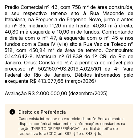
Prédio Comercial nº 43, com 758 m² de área construída,
e seu respectivo terreno sito à Rua Visconde de
Itabaiana, na Freguesia do Engenho Novo, junto e antes
do nº 35, medindo 11,20 m de frente, 40,80 m à direita,
40,80 m à esquerda e 10,90 m de fundos. Confrontando
à direita com o nº 47, à esquerda com o nº 45 e nos
fundos com a Casa IV (vila) sito à Rua Vaz de Toledo nº
518, com 450,84 m² de área de terreno. Contribuinte:
0.142.642-8. Matrícula nº 61.839 do 1º CRI do Rio de
Janeiro. Ônus: Consta no R.7, a penhora do imóvel pelo
processo nº 5021507-93.2019.4.02.5101 da 4ª Vara
Federal do Rio de Janeiro. Débitos informados pelo
exequente R$ 413.977,66 (março/2026)
Avaliação R$ 2.000.000,00 (dezembro/2025)
Direito de Preferência
Caso exista interesse no exercício da preferência durante a
disputa, conferir atentamente as informações constantes na
seção “DIREITO DE PREFERÊNCIA” no edital do leilão do
respectivo lote (CPC, art. 892, § 2o e 843, § 1o).