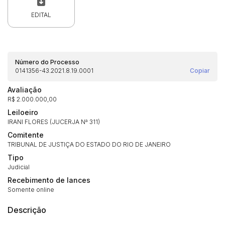
EDITAL
Número do Processo
0141356-43.2021.8.19.0001
Copiar
Avaliação
R$ 2.000.000,00
Leiloeiro
IRANI FLORES (JUCERJA Nª 311)
Comitente
TRIBUNAL DE JUSTIÇA DO ESTADO DO RIO DE JANEIRO
Habilite-se para efetuar lances ou
Histórico de Propostas
propostas
Tipo
Envie sua Proposta
Judicial
(Art. 895, CPC)
Data
Usuário
Valor
Recebimento de lances
Somente online
14/04/2025 18:43:11
TIAGOFELIPE
R$ 1,00
Clique aqui para fazer login
14/04/2025 18:43:11
TIAGOFELIPE
R$ 1,00
Descrição
14/04/2025 18:43:11
TIAGOFELIPE
R$ 1,00