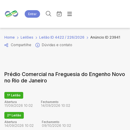
Entrar
Criar conta
Entrar
Site
Busca por palavra-chave
Home
Leilões
Leilão ID 4422 / 226/2026
Anúncio ID 23941
Agenda
Home
Compartilhe
Dúvidas e contato
Quem Somos
Quem Somos
Categoria
Subcategoria
Eventos
Contato
Fale Conosco
Busca por categoria
Prédio Comercial na Freguesia do Engenho Novo
Estados
Cidade
no Rio de Janeiro
Bairro
Comitente
1ª Leilão
Abertura
Fechamento
11/09/2026 10:02
14/09/2026 10:02
Judiciais
Extrajudiciais
2ª Leilão
Faixa de valor
Abertura
Fechamento
14/09/2026 10:02
09/10/2026 10:02
R$
R$
até