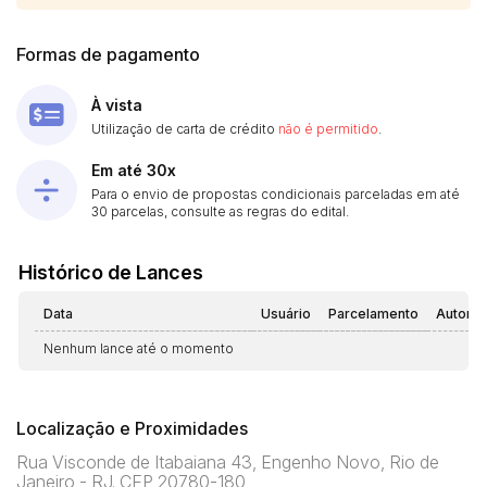
Formas de pagamento
À vista
Utilização de carta de crédito
não é permitido
.
Em até 30x
Para o envio de propostas condicionais parceladas em até
30 parcelas, consulte as regras do edital.
Histórico de Lances
Data
Usuário
Parcelamento
Automá
Nenhum lance até o momento
Localização e Proximidades
Rua Visconde de Itabaiana 43, Engenho Novo, Rio de
Janeiro - RJ. CEP 20780-180