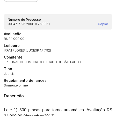
Número do Processo
0014717-26.2008.8.26.0361
Copiar
Avaliação
R$ 24.000,00
Habilite-se para efetuar lances ou
Histórico de Propostas
propostas
Leiloeiro
Envie sua Proposta
IRANI FLORES (JUCESP Nª 792)
(Art. 895, CPC)
Data
Usuário
Valor
Comitente
TRIBUNAL DE JUSTIÇA DO ESTADO DE SÃO PAULO
14/04/2025 18:43:11
TIAGOFELIPE
R$ 1,00
Tipo
Clique aqui para fazer login
14/04/2025 18:43:11
TIAGOFELIPE
R$ 1,00
Judicial
14/04/2025 18:43:11
TIAGOFELIPE
R$ 1,00
Recebimento de lances
Somente online
Descrição
Lote 1) 300 pinças para torno automático. Avaliação R$