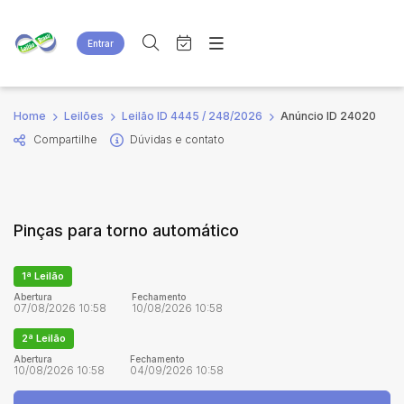
Entrar
Criar conta
Entrar
Site
Busca por palavra-chave
Home
Leilões
Leilão ID 4445 / 248/2026
Anúncio ID 24020
Agenda
Home
Compartilhe
Dúvidas e contato
Quem Somos
Quem Somos
Categoria
Subcategoria
Eventos
Contato
Fale Conosco
Busca por categoria
Pinças para torno automático
Estados
Cidade
1ª Leilão
Bairro
Comitente
Abertura
Fechamento
07/08/2026 10:58
10/08/2026 10:58
2ª Leilão
Judiciais
Extrajudiciais
Abertura
Fechamento
10/08/2026 10:58
04/09/2026 10:58
Faixa de valor
R$
R$
até