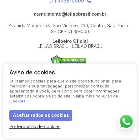
(11) 3965-0000
atendimento@leilaobrasil.com.br
Avenida Marquês de São Vicente, 230, Centro, São Paulo -
SP
CEP 01139-000
Leiloeiro Oficial
LEILÃO BRASIL | LEILÃO BRASIL
Aviso de cookies
Utilizamos cookies para que o site possa funcionar, para
© 2026-present - Todos os direitos reservados
melhorar a sua navegação, personalizar conteúdo
apresentado a você, bem como para obter informações
Política de Privacidade
estatísticas sobre o uso do site. Saiba mais no
Aviso de
Aviso de Cookies
Cookies
Termos de Uso
Aceitar todos os cookies
Preferências de cookies