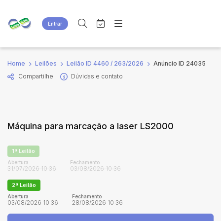
Entrar
Criar conta
Entrar
Site
Busca por palavra-chave
Home
Leilões
Leilão ID 4460 / 263/2026
Anúncio ID 24035
Agenda
Home
Compartilhe
Dúvidas e contato
Quem Somos
Quem Somos
Categoria
Subcategoria
Eventos
Contato
Fale Conosco
Busca por categoria
Máquina para marcação a laser LS2000
Estados
Cidade
1ª Leilão
Bairro
Comitente
Abertura
Fechamento
31/07/2026 10:36
03/08/2026 10:36
2ª Leilão
Judiciais
Extrajudiciais
Abertura
Fechamento
03/08/2026 10:36
28/08/2026 10:36
Faixa de valor
R$
R$
até