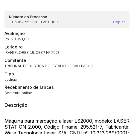
Número do Processo
1016967-55.2018.8.26.0008
Copiar
Avaliação
Habilite-se para efetuar lances ou
R$ 128.991,00
Histórico de Propostas
propostas
Envie sua Proposta
Leiloeiro
(Art. 895, CPC)
Data
Usuário
Valor
IRANI FLORES (JUCESP Nª 792)
Comitente
14/04/2025 18:43:11
TIAGOFELIPE
R$ 1,00
TRIBUNAL DE JUSTIÇA DO ESTADO DE SÃO PAULO
Clique aqui para fazer login
14/04/2025 18:43:11
TIAGOFELIPE
R$ 1,00
Tipo
Judicial
14/04/2025 18:43:11
TIAGOFELIPE
R$ 1,00
Recebimento de lances
Somente online
Descrição
Máquina para marcação a laser LS2000, modelo: LASER
STATION 2.000, Código Finame: 295.521-7, Fabricante:
Welle Tecnologia Laser S/A, CNPJ nº 10.313.289/0001-