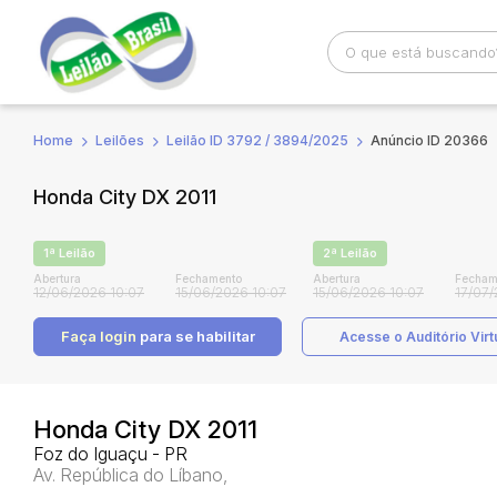
Home
Leilões
Leilão ID 3792 / 3894/2025
Anúncio ID 20366
Busca por palavra-chave
Categoria
Honda City DX 2011
Bairro
Comitente
1ª Leilão
2ª Leilão
Abertura
Fechamento
Abertura
Fecham
12/06/2026 10:07
15/06/2026 10:07
15/06/2026 10:07
17/07/
Faça login
para se habilitar
Acesse o Auditório Virt
Honda City DX 2011
Foz do Iguaçu - PR
Av. República do Líbano,