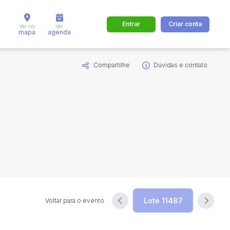
Entrar
Criar conta
Ver no
Ver
mapa
agenda
Compartilhe
Dúvidas e contato
dos
Cidade
 de valor
até
R$
Pesquisar
Voltar para o evento