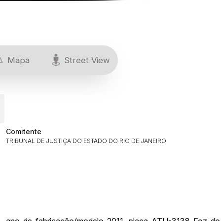
Mapa
Street View
Comitente
TRIBUNAL DE JUSTIÇA DO ESTADO DO RIO DE JANEIRO
ar lances ou propostas
na, ano de fabricação/modelo 2011, placa ATU-3138 Foz do