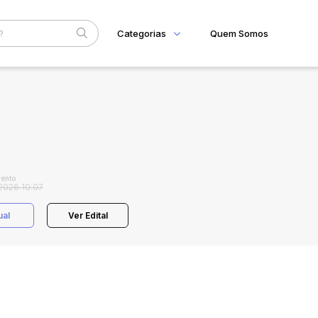
Categorias
Quem Somos
Home
Subcategoria
Esta
Eventos
Fale Conosco
Faixa
Judiciais
Extrajudiciais
R$
ento
2026 10:07
ual
Ver Edital