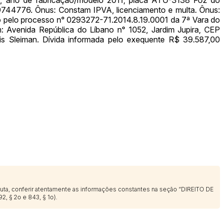
4776. Ônus: Constam IPVA, licenciamento e multa. Ônus:
lo pelo processo n° 0293272-71.2014.8.19.0001 da 7ª Vara do
m: Avenida República do Líbano n° 1052, Jardim Jupira, CEP
Histórico de Propostas
is Sleiman. Dívida informada pelo exequente R$ 39.587,00
(Art. 895,
Data
Usuário
Clique aqui para fazer login
14/04/2025 18:43:11
TIAGOFELIPE
14/04/2025 18:43:11
TIAGOFELIPE
14/04/2025 18:43:11
TIAGOFELIPE
sputa, conferir atentamente as informações constantes na seção “DIREITO DE
2, § 2o e 843, § 1o).