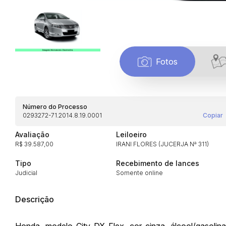
Fotos
Número do Processo
0293272-71.2014.8.19.0001
Copiar
Avaliação
Leiloeiro
R$ 39.587,00
IRANI FLORES (JUCERJA Nª 311)
Tipo
Recebimento de lances
Habilite-se para efetu
Judicial
Somente online
Descrição
Honda, modelo City DX Flex, cor cinza, álcool/gasoli