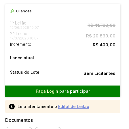
0
lances
1º Leilão
R$ 41.738,00
15/06/2026 10:07
2º Leilão
R$ 20.869,00
17/07/2026 10:07
Incremento
R$ 400,00
Lance atual
-
-
Status do Lote
Sem Licitantes
Faça Login
para participar
Leia atentamente o
Edital de Leilão
Documentos