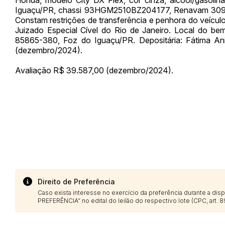
Iguaçu/PR, chassi 93HGM2510BZ204177, Renavam 30974
Constam restrições de transferência e penhora do veícu
Juizado Especial Cível do Rio de Janeiro. Local do be
85865-380, Foz do Iguaçu/PR. Depositária: Fátima An
Envie sua Proposta
(dezembro/2024).
Avaliação R$ 39.587,00 (dezembro/2024).
Direito de Preferência
Caso exista interesse no exercício da preferência durante a di
PREFERÊNCIA” no edital do leilão do respectivo lote (CPC, art. 89