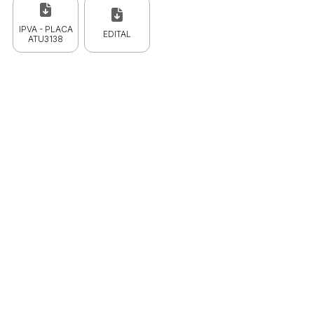
IPVA - PLACA
EDITAL
ATU3138