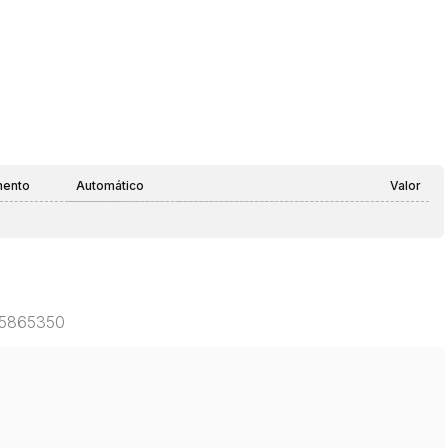
mento
Automático
Valor
 85865350