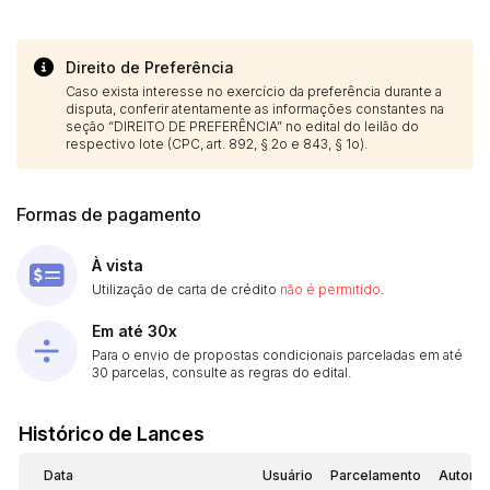
14/04/2025 18:43:11
TIAGOFELIPE
R$ 1,00
Direito de Preferência
Caso exista interesse no exercício da preferência durante a
disputa, conferir atentamente as informações constantes na
seção “DIREITO DE PREFERÊNCIA” no edital do leilão do
respectivo lote (CPC, art. 892, § 2o e 843, § 1o).
Formas de pagamento
À vista
Utilização de carta de crédito
não é permitido
.
Em até 30x
Para o envio de propostas condicionais parceladas em até
30 parcelas, consulte as regras do edital.
Histórico de Lances
Data
Usuário
Parcelamento
Automá