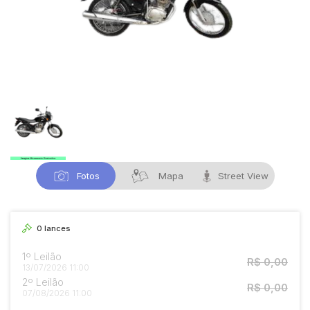
Fotos
Mapa
Street View
0
lances
1º Leilão
R$ 0,00
13/07/2026 11:00
2º Leilão
R$ 0,00
07/08/2026 11:00