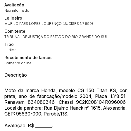
Avaliação
Não informado
Leiloeiro
MURILO PAES LOPES LOURENÇO (JUCISRS Nº 699)
Comitente
TRIBUNAL DE JUSTIÇA DO ESTADO DO RIO GRANDE DO SUL
Tipo
Judicial
Recebimento de lances
Somente online
Descrição
Moto da marca Honda, modelo CG 150 Titan KS, cor
Habilite-se para efetuar lances ou
Histórico de Propostas
propostas
preta, ano de fabricação/modelo 2004, Placa ILY8I51,
Envie sua Proposta
Renavam 834080346, Chassi 9C2KC08104R096006.
(Art. 895, CPC)
Local da penhora: Rua Djalmo Haack nº 1615, Alexandria,
Data
Usuário
Valor
CEP: 95630-000, Parobé/RS.
14/04/2025 18:43:11
TIAGOFELIPE
R$ 1,00
Clique aqui para fazer login
Avaliação: R$ ________.
14/04/2025 18:43:11
TIAGOFELIPE
R$ 1,00