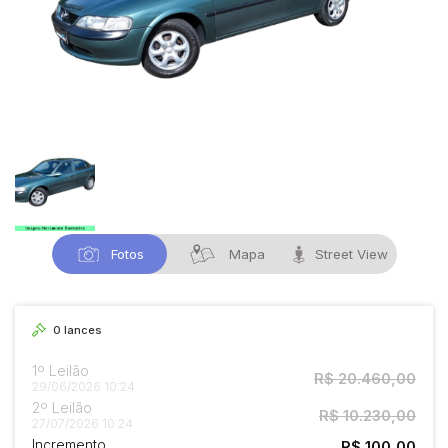
Fotos
Mapa
Street View
0
lances
1º Leilão
R$ 20.460,00
29/06/2026 10:24
2º Leilão
R$ 10.230,00
27/07/2026 10:24
Incremento
R$ 100,00