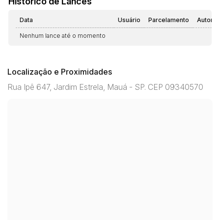
Histórico de Lances
Data
Usuário
Parcelamento
Automá
Nenhum lance até o momento
Localização e Proximidades
Rua Ipê 647, Jardim Estrela, Mauá - SP. CEP 09340570