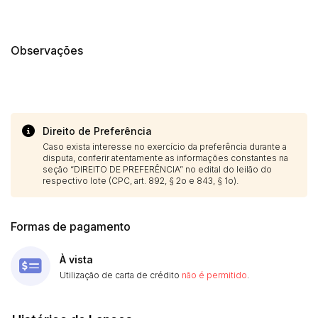
14/04/2025 18:43:11
TIAGOFELIPE
R$ 1,00
14/04/2025 18:43:11
TIAGOFELIPE
R$ 1,00
Observações
Direito de Preferência
Caso exista interesse no exercício da preferência durante a
disputa, conferir atentamente as informações constantes na
seção “DIREITO DE PREFERÊNCIA” no edital do leilão do
respectivo lote (CPC, art. 892, § 2o e 843, § 1o).
Formas de pagamento
À vista
Utilização de carta de crédito
não é permitido
.