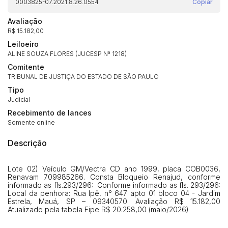
0003825-07.2021.8.26.0554
Copiar
Avaliação
R$ 15.182,00
Leiloeiro
ALINE SOUZA FLORES (JUCESP Nª 1218)
Comitente
TRIBUNAL DE JUSTIÇA DO ESTADO DE SÃO PAULO
Tipo
Judicial
Recebimento de lances
Somente online
Descrição
Habilite-se para efetuar lances ou
Lote 02) Veículo GM/Vectra CD ano 1999, placa COB0036,
Histórico de Propostas
propostas
Renavam 709985266. Consta Bloqueio Renajud, conforme
Envie sua Proposta
informado as fls.293/296: Conforme informado as fls. 293/296:
Local da penhora: Rua Ipê, n° 647 apto 01 bloco 04 - Jardim
(Art. 895, CPC)
Data
Usuário
Valor
Estrela, Mauá, SP – 09340570. Avaliação R$ 15.182,00
Atualizado pela tabela Fipe R$ 20.258,00 (maio/2026)
14/04/2025 18:43:11
TIAGOFELIPE
R$ 1,00
Clique aqui para fazer login