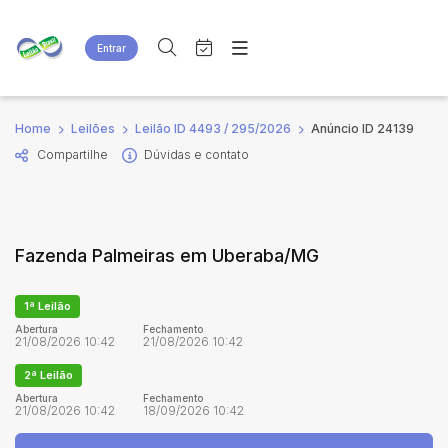
Entrar
Criar conta
Entrar
Site
Busca por palavra-chave
Home
Leilões
Leilão ID 4493 / 295/2026
Anúncio ID 24139
Agenda
Home
Compartilhe
Dúvidas e contato
Quem Somos
Quem Somos
Categoria
Subcategoria
Eventos
Contato
Fale Conosco
Busca por categoria
Fazenda Palmeiras em Uberaba/MG
Estados
Cidade
1ª Leilão
Bairro
Comitente
Abertura
Fechamento
21/08/2026 10:42
21/08/2026 10:42
2ª Leilão
Judiciais
Extrajudiciais
Abertura
Fechamento
21/08/2026 10:42
18/09/2026 10:42
Faixa de valor
R$
R$
até