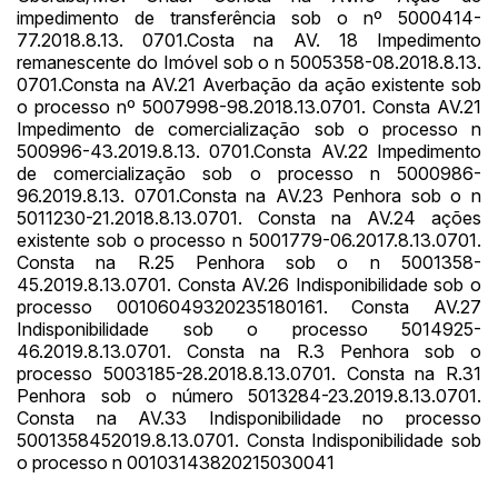
14/04/2025 18:43:11
TIAGOFELIPE
R$ 1,00
impedimento de transferência sob o nº 5000414-
14/04/2025 18:43:11
TIAGOFELIPE
R$ 1,00
77.2018.8.13. 0701.Costa na AV. 18 Impedimento
remanescente do Imóvel sob o n 5005358-08.2018.8.13.
0701.Consta na AV.21 Averbação da ação existente sob
o processo nº 5007998-98.2018.13.0701. Consta AV.21
Impedimento de comercialização sob o processo n
500996-43.2019.8.13. 0701.Consta AV.22 Impedimento
de comercialização sob o processo n 5000986-
96.2019.8.13. 0701.Consta na AV.23 Penhora sob o n
5011230-21.2018.8.13.0701. Consta na AV.24 ações
existente sob o processo n 5001779-06.2017.8.13.0701.
Consta na R.25 Penhora sob o n 5001358-
45.2019.8.13.0701. Consta AV.26 Indisponibilidade sob o
processo 00106049320235180161. Consta AV.27
Indisponibilidade sob o processo 5014925-
46.2019.8.13.0701. Consta na R.3 Penhora sob o
processo 5003185-28.2018.8.13.0701. Consta na R.31
Penhora sob o número 5013284-23.2019.8.13.0701.
Consta na AV.33 Indisponibilidade no processo
5001358452019.8.13.0701. Consta Indisponibilidade sob
o processo n 00103143820215030041