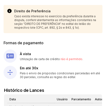
Direito de Preferência
Caso exista interesse no exercício da preferência durante a
disputa, conferir atentamente as informações constantes na
seção “DIREITO DE PREFERÊNCIA” no edital do leilão do
respectivo lote (CPC, art. 892, § 2o e 843, § 1o).
Formas de pagamento
À vista
Utilização de carta de crédito
não é permitido
.
Em até 30x
Para o envio de propostas condicionais parceladas em até
30 parcelas, consulte as regras do edital.
Histórico de Lances
Data
Usuário
Parcelamento
Automá