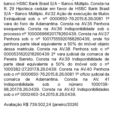
banco HSBC Bank Brasil S/A – Banco Múltiplo. Consta na
R. 29 Hipoteca cedular em favor de HSBC Bank Brasil
S/A – Banco Múltiplo. AV.32 Ação de execução de títulos
Extrajudicial sob o nº 0000650-76.2015.8.26.0081 1ª
vara do foro de Adamantina. Consta na AV.35 Penhora
exequenda. Consta na AV.36 Indisponibilidade sob o
processo nº 10000696620178260439. Consta na AV.37
Penhora sob o nº 10017555920188260439, onde foi
penhora parte ideal equivalente a 50% do imóvel objeto
dessa matrícula. Consta na AV.38 Penhora sob o nº
0000531620218260439 2ª vara judicial da comarca de
Pereira Barreto. Consta na AV.39 Indisponibilidade de
parte ideal equivalente a 50% do imóvel sob o nº
1000382-27.2017.8.26.0439. Consta na AV.40 Penhora
sob o nº 0000650-76.2015.8.26.0081 1º ofício judicial da
comarca de Adamantina. Consta na AV. 41
Indisponibilidade sob o número 1000138-
98.2017.8.26.0439. Consta na AV.42 Indisponibilidades
sob o nº 0002463-34.2015.8.26.0439.
Avaliação R$ 739.502,24 (janeiro/2026)