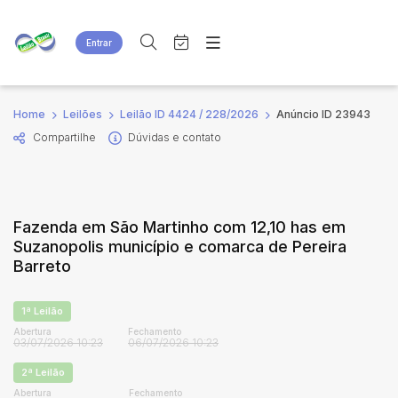
Entrar
Criar conta
Entrar
Site
Busca por palavra-chave
Home
Leilões
Leilão ID 4424 / 228/2026
Anúncio ID 23943
Agenda
Home
Compartilhe
Dúvidas e contato
Quem Somos
Quem Somos
Categoria
Subcategoria
Eventos
Contato
Fale Conosco
Busca por categoria
Fazenda em São Martinho com 12,10 has em
Estados
Cidade
Suzanopolis município e comarca de Pereira
Barreto
Bairro
Comitente
1ª Leilão
Abertura
Fechamento
03/07/2026 10:23
06/07/2026 10:23
Judiciais
Extrajudiciais
Faixa de valor
2ª Leilão
R$
R$
até
Abertura
Fechamento