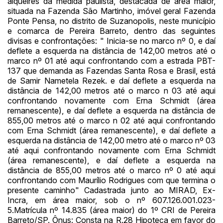
alqueires da medida paulista, destacada de área maior,
situada na Fazenda São Martinho, imóvel geral Fazenda
Ponte Pensa, no distrito de Suzanopolis, neste município
e comarca de Pereira Barreto, dentro das seguintes
divisas e confrontações: " Inicia-se no marco nº 0, e daí
deflete a esquerda na distância de 142,00 metros até o
marco nº 01 até aqui confrontando com a estrada PBT-
Habilite-se para efetuar lances ou
137 que demanda as Fazendas Santa Rosa e Brasil, está
Histórico de Propostas
propostas
de Samir Nametela Rezek. e daí deflete a esquerda na
Envie sua Proposta
distância de 142,00 metros até o marco n 03 até aqui
(Art. 895, CPC)
Data
Usuário
Valor
confrontando novamente com Erna Schmidt (área
remanescente), e daí deflete a esquerda na distância de
14/04/2025 18:43:11
TIAGOFELIPE
R$ 1,00
855,00 metros até o marco n 02 até aqui confrontando
Clique aqui para fazer login
14/04/2025 18:43:11
TIAGOFELIPE
R$ 1,00
com Erna Schmidt (área remanescente), e daí deflete a
esquerda na distância de 142,00 metro até o marco nº 03
14/04/2025 18:43:11
TIAGOFELIPE
R$ 1,00
até aqui confrontando novamente com Erna Schmidt
(área remanescente), e daí deflete a esquerda na
distância de 855,00 metros até o marco nº 0 até aqui
confrontando com Maurílio Rodrigues com que termina o
presente caminho" Cadastrada junto ao MIRAD, Ex-
Incra, em área maior, sob o nº 607.126.001.023-
5.Matrícula nº 14.835 (área maior) do 1º CRI de Pereira
Barreto/SP. Ônus: Consta na R.28 Hipoteca em favor do