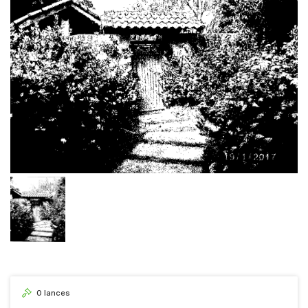
0
lances