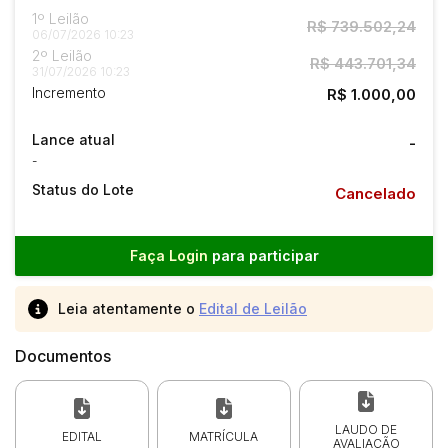
1º Leilão
R$ 739.502,24
06/07/2026 10:23
2º Leilão
R$ 443.701,34
31/07/2026 10:23
Incremento
R$ 1.000,00
Lance atual
-
-
Status do Lote
Cancelado
Faça Login
para participar
Leia atentamente o
Edital de Leilão
Documentos
LAUDO DE
EDITAL
MATRÍCULA
AVALIAÇÃO