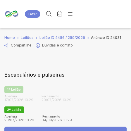
Entrar
Criar conta
Entrar
Site
Busca por palavra-chave
Home
Leilões
Leilão ID 4456 / 259/2026
Anúncio ID 24031
Agenda
Home
Compartilhe
Dúvidas e contato
Quem Somos
Quem Somos
Categoria
Subcategoria
Eventos
Contato
Fale Conosco
Busca por categoria
Escapulários e pulseiras
Estados
Cidade
1ª Leilão
Bairro
Comitente
Abertura
Fechamento
17/07/2026 10:29
20/07/2026 10:29
2ª Leilão
Judiciais
Extrajudiciais
Abertura
Fechamento
20/07/2026 10:29
14/08/2026 10:29
Faixa de valor
R$
R$
até