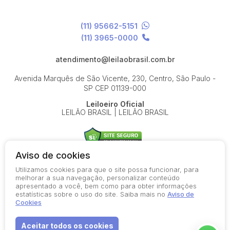
(11) 95662-5151
(11) 3965-0000
atendimento@leilaobrasil.com.br
Avenida Marquês de São Vicente, 230, Centro, São Paulo -
SP
CEP 01139-000
Leiloeiro Oficial
LEILÃO BRASIL | LEILÃO BRASIL
Aviso de cookies
Utilizamos cookies para que o site possa funcionar, para
© 2026-present - Todos os direitos reservados
melhorar a sua navegação, personalizar conteúdo
apresentado a você, bem como para obter informações
Política de Privacidade
estatísticas sobre o uso do site. Saiba mais no
Aviso de
Aviso de Cookies
Cookies
Termos de Uso
Aceitar todos os cookies