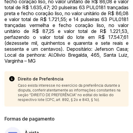
fecho coração liso, no valor unitário de R$ 86,08 e valor
total de R$ 1.635,47; 20 pulseiras 63 PUL0181 trançadas
preta e fecho coração liso, no valor unitário de R$ 86,08
e valor total de R$ 1.721,55; e 14 pulseiras 63 PUL0181
trançadas vermelha e fecho coração liso, no valor
unitário de R$ 87,25 e valor total de R$ 1.221,53,
perfazendo o valor total do lote em R$ 17.547,61
(dezessete mil, quinhentos e quarenta e sete reais e
sessenta e um centavos). Depositário: Jeferson Casa;
Local da penhora: Al.Olivio Bregalda, 465, Santa Luiz,
Varginha – MG
Direito de Preferência
Caso exista interesse no exercício da preferência durante a
disputa, conferir atentamente as informações constantes na
seção “DIREITO DE PREFERÊNCIA” no edital do leilão do
respectivo lote (CPC, art. 892, § 2o e 843, § 1o).
Formas de pagamento
À vista