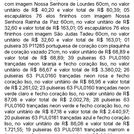
com imagem Nossa Senhora de Lourdes 60cm, no valor
unitário de R$ 40,20 e valor total de R$ 80,39; 05
escapulários 76 elos fininhos com imagem Nossa
Senhora Rainha da Paz 60cm, no valor unitário de R$
32,60 e valor total de R$ 163,01; 05 escapulários 76 elos
fininhos com imagem São Judas Tadeu 60cm, no valor
unitário de R$ 32,60 e valor total de R$ 163,01; 01
pulseira 35 P11285 portuguesa de coração com plaquinha
de coração vazado 21cm, no valor unitário de R$ 68,89 e
Habilite-se para efetuar lances ou
valor total de R$ 68,89; 39 pulseiras 63 PUL0160
Histórico de Propostas
propostas
trançadas neon laranja e fecho coração liso, no valor
Envie sua Proposta
unitário de R$ 86,67 e valor total de R$ 3.380,02; 26
(Art. 895, CPC)
Data
Usuário
Valor
pulseiras 63 PUL0160 trançadas neon rosa e fecho
coração liso, no valor unitário de R$ 86,96 e valor total
14/04/2025 18:43:11
TIAGOFELIPE
R$ 1,00
de R$ 2.261,02; 23 pulseiras 63 PUL0160 trançadas neon
Clique aqui para fazer login
14/04/2025 18:43:11
TIAGOFELIPE
R$ 1,00
verde claro e fecho coração liso, no valor unitário de R$
87,08 e valor total de R$ 2.002,78; 28 pulseiras 63
14/04/2025 18:43:11
TIAGOFELIPE
R$ 1,00
PUL0160 trançadas neon verde e fecho coração liso, no
valor unitário de R$ 87,18 e valor total de R$ 2.440,97;
20 pulseiras 63 PUL0181 trançadas azul e fecho coração
liso, no valor unitário de R$ 86,08 e valor total de R$
1.721,55; 19 pulseiras 63 PUL0181 trançadas marrom e