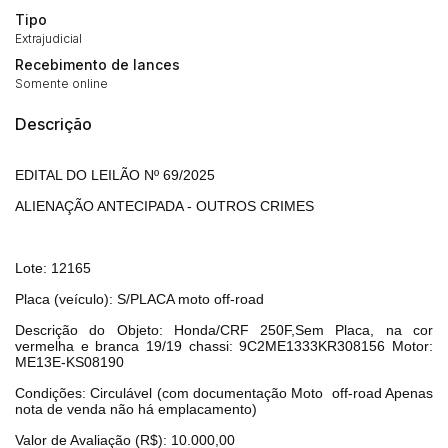
Tipo
Extrajudicial
Recebimento de lances
Somente online
Habilite-se para efetuar lances ou
Descrição
Histórico de Propostas
propostas
Envie sua Proposta
(Art. 895, CPC)
Data
Usuário
Valor
EDITAL DO LEILÃO Nº 69/2025
14/04/2025 18:43:11
TIAGOFELIPE
R$ 1,00
ALIENAÇÃO ANTECIPADA - OUTROS CRIMES
Clique aqui para fazer login
14/04/2025 18:43:11
TIAGOFELIPE
R$ 1,00
14/04/2025 18:43:11
TIAGOFELIPE
R$ 1,00
Lote: 12165
Placa (veículo): S/PLACA moto off-road
Descrição do Objeto: Honda/CRF 250F,Sem Placa, na cor
vermelha e branca 19/19 chassi: 9C2ME1333KR308156 Motor:
ME13E-KS08190
Condições: Circulável (com documentação Moto
off-road Apenas
nota de venda não há emplacamento)
Valor de Avaliação (R$): 10.000,00