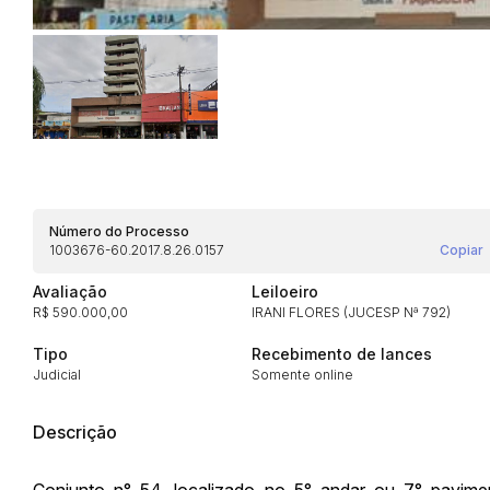
Número do Processo
Habilite-se para efetu
1003676-60.2017.8.26.0157
Copiar
Avaliação
Leiloeiro
R$ 590.000,00
IRANI FLORES (JUCESP Nª 792)
Tipo
Recebimento de lances
Judicial
Somente online
Descrição
Envie sua Proposta
Conjunto n° 54, localizado no 5° andar ou 7° pavime