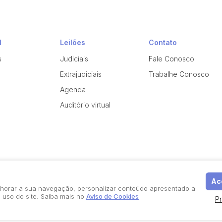
l
Leilões
Contato
s
Judiciais
Fale Conosco
Extrajudiciais
Trabalhe Conosco
Agenda
Auditório virtual
Ace
elhorar a sua navegação, personalizar conteúdo apresentado a
 uso do site. Saiba mais no
Aviso de Cookies
P
Política de Privacidade
Aviso de Cookies
Termos d