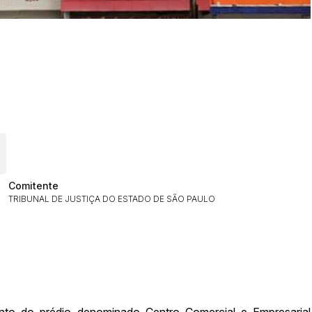
ar lances ou propostas
Comitente
TRIBUNAL DE JUSTIÇA DO ESTADO DE SÃO PAULO
Histórico de Propostas
(Art. 895,
nto do prédio denominado Centro Comercial e Empresarial
Data
Usuário