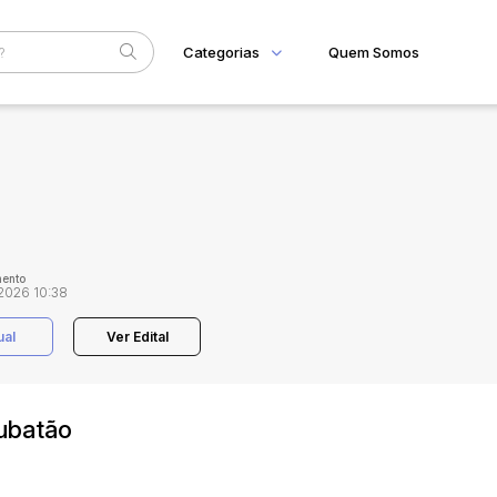
Categorias
Quem Somos
Home
Subcategoria
Esta
Eventos
Fale Conosco
Faixa
Judiciais
Extrajudiciais
R$
ento
2026 10:38
ual
Ver Edital
ubatão