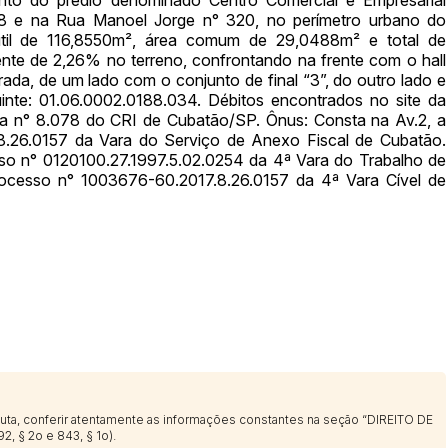
68 e na Rua Manoel Jorge n° 320, no perímetro urbano do
Clique aqui para fazer login
14/04/2025 18:43:11
TIAGOFELIPE
til de 116,8550m², área comum de 29,0488m² e total de
nte de 2,26% no terreno, confrontando na frente com o hall
14/04/2025 18:43:11
TIAGOFELIPE
ada, de um lado com o conjunto de final “3”, do outro lado e
14/04/2025 18:43:11
TIAGOFELIPE
inte: 01.06.0002.0188.034. Débitos encontrados no site da
cula n° 8.078 do CRI de Cubatão/SP. Ônus: Consta na Av.2, a
.26.0157 da Vara do Serviço de Anexo Fiscal de Cubatão.
esso n° 0120100.27.1997.5.02.0254 da 4ª Vara do Trabalho de
rocesso n° 1003676-60.2017.8.26.0157 da 4ª Vara Cível de
sputa, conferir atentamente as informações constantes na seção “DIREITO DE
2, § 2o e 843, § 1o).