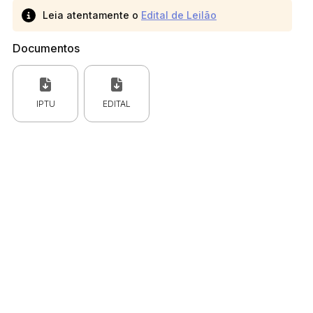
Leia atentamente o
Edital de Leilão
Documentos
IPTU
EDITAL
 CPC)
Consulte a Lei aqui
Valor