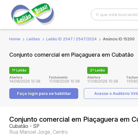
Home
Leilões
Leilão ID 2547 / 2547/2024
Anúncio ID 15200
Busca por palavra-chave
Categoria
Conjunto comercial em Piaçaguera em Cubatão
Bairro
Comitente
1ª Leilão
2ª Leilão
Abertura
Fechamento
Abertura
Fecham
14/08/2026 10:38
17/08/2026 10:38
17/08/2026 10:38
11/09/
Faça login
para se habilitar
Acesse o Auditório Virt
Conjunto comercial em Piaçaguera em C
Cubatão - SP
Rua Manoel Jorge, Centro