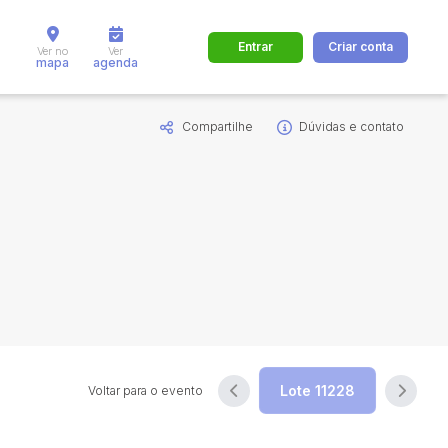
Entrar
Criar conta
Ver no
Ver
mapa
agenda
Compartilhe
Dúvidas e contato
dos
Cidade
 de valor
até
R$
Pesquisar
Voltar para o evento