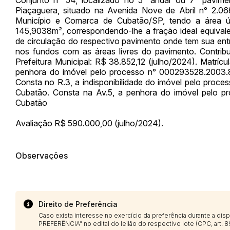
Piaçaguera, situado na Avenida Nove de Abril n° 2.0
Município e Comarca de Cubatão/SP, tendo a área ú
145,9038m², correspondendo-lhe a fração ideal equivale
de circulação do respectivo pavimento onde tem sua entr
nos fundos com as áreas livres do pavimento. Contribu
Prefeitura Municipal: R$ 38.852,12 (julho/2024). Matrí
penhora do imóvel pelo processo n° 000293528.2003.8
Consta no R.3, a indisponibilidade do imóvel pelo proc
Cubatão. Consta na Av.5, a penhora do imóvel pelo p
Cubatão
Avaliação R$ 590.000,00 (julho/2024).
Observações
Direito de Preferência
Caso exista interesse no exercício da preferência durante a di
PREFERÊNCIA” no edital do leilão do respectivo lote (CPC, art. 89