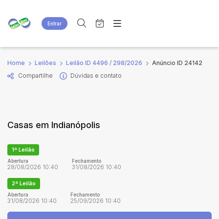
Entrar
Criar conta
Entrar
Site
Busca por palavra-chave
Home
Leilões
Leilão ID 4496 / 298/2026
Anúncio ID 24142
Agenda
Home
Compartilhe
Dúvidas e contato
Quem Somos
Quem Somos
Categoria
Subcategoria
Eventos
Contato
Fale Conosco
Busca por categoria
Casas em Indianópolis
Estados
Cidade
1ª Leilão
Bairro
Comitente
Abertura
Fechamento
28/08/2026 10:40
31/08/2026 10:40
2ª Leilão
Judiciais
Extrajudiciais
Abertura
Fechamento
31/08/2026 10:40
25/09/2026 10:40
Faixa de valor
R$
R$
até