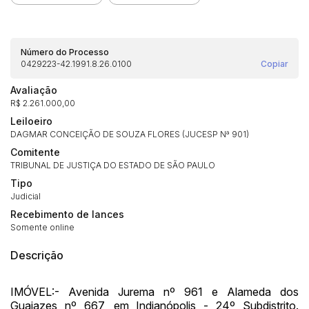
Número do Processo
0429223-42.1991.8.26.0100
Copiar
Avaliação
R$ 2.261.000,00
Leiloeiro
DAGMAR CONCEIÇÃO DE SOUZA FLORES (JUCESP Nª 901)
Comitente
TRIBUNAL DE JUSTIÇA DO ESTADO DE SÃO PAULO
Tipo
Judicial
Recebimento de lances
Habilite-se para efetuar lances ou
Somente online
Histórico de Propostas
propostas
Envie sua Proposta
Descrição
(Art. 895, CPC)
Data
Usuário
Valor
14/04/2025 18:43:11
TIAGOFELIPE
R$ 1,00
IMÓVEL:- Avenida Jurema nº 961 e Alameda dos
Clique aqui para fazer login
Guaiazes nº 667, em Indianópolis - 24º Subdistrito.
14/04/2025 18:43:11
TIAGOFELIPE
R$ 1,00