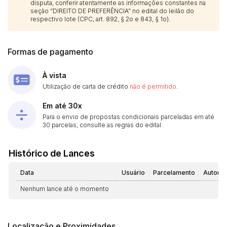
disputa, conferir atentamente as informações constantes na
seção “DIREITO DE PREFERÊNCIA” no edital do leilão do
respectivo lote (CPC, art. 892, § 2o e 843, § 1o).
Formas de pagamento
À vista
Utilização de carta de crédito
não é permitido
.
Em até 30x
Para o envio de propostas condicionais parceladas em até
30 parcelas, consulte as regras do edital.
Histórico de Lances
Data
Usuário
Parcelamento
Automá
Nenhum lance até o momento
Localização e Proximidades