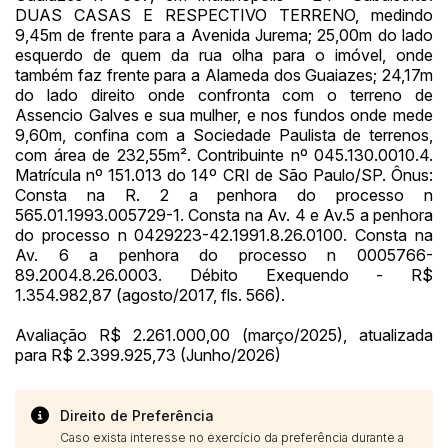
DUAS CASAS E RESPECTIVO TERRENO, medindo
14/04/2025 18:43:11
TIAGOFELIPE
R$ 1,00
9,45m de frente para a Avenida Jurema; 25,00m do lado
esquerdo de quem da rua olha para o imóvel, onde
também faz frente para a Alameda dos Guaiazes; 24,17m
do lado direito onde confronta com o terreno de
Assencio Galves e sua mulher, e nos fundos onde mede
9,60m, confina com a Sociedade Paulista de terrenos,
com área de 232,55m². Contribuinte nº 045.130.0010.4.
Matrícula nº 151.013 do 14º CRI de São Paulo/SP. Ônus:
Consta na R. 2 a penhora do processo n
565.01.1993.005729-1. Consta na Av. 4 e Av.5 a penhora
do processo n 0429223-42.1991.8.26.0100. Consta na
Av. 6 a penhora do processo n 0005766-
89.2004.8.26.0003. Débito Exequendo - R$
1.354.982,87 (agosto/2017, fls. 566).
Avaliação R$ 2.261.000,00 (março/2025), atualizada
para R$ 2.399.925,73 (Junho/2026)
Direito de Preferência
Caso exista interesse no exercício da preferência durante a