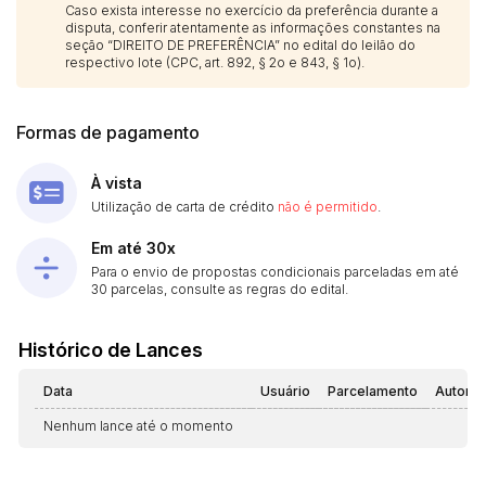
Caso exista interesse no exercício da preferência durante a
disputa, conferir atentamente as informações constantes na
seção “DIREITO DE PREFERÊNCIA” no edital do leilão do
respectivo lote (CPC, art. 892, § 2o e 843, § 1o).
Formas de pagamento
À vista
Utilização de carta de crédito
não é permitido
.
Em até 30x
Para o envio de propostas condicionais parceladas em até
30 parcelas, consulte as regras do edital.
Histórico de Lances
Data
Usuário
Parcelamento
Automá
Nenhum lance até o momento