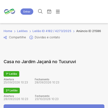
Entrar
Criar conta
Entrar
Site
Busca por palavra-chave
Home
Leilões
Leilão ID 4182 / 4273/2025
Anúncio ID 21586
Agenda
Home
Compartilhe
Dúvidas e contato
Quem Somos
Quem Somos
Categoria
Subcategoria
Eventos
Contato
Fale Conosco
Busca por categoria
Casa no Jardim Jaçanã no Tucuruvi
Estados
Cidade
1ª Leilão
Bairro
Comitente
Abertura
Fechamento
25/09/2026 10:23
28/09/2026 10:23
2ª Leilão
Judiciais
Extrajudiciais
Abertura
Fechamento
28/09/2026 10:23
23/10/2026 10:23
Faixa de valor
R$
R$
até