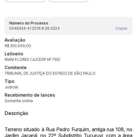
Número do Processo
0046334-41.2019.8.26.0224
Copiar
Avaliação
R$ 350.000,00
Leiloeiro
IRANI FLORES (JUCESP Nª 792)
Comitente
TRIBUNAL DE JUSTIÇA DO ESTADO DE SÃO PAULO
Tipo
Judicial
Recebimento de lances
Habilite-se para efetuar lances ou
Somente online
Histórico de Propostas
propostas
Envie sua Proposta
Descrição
(Art. 895, CPC)
Data
Usuário
Valor
14/04/2025 18:43:11
TIAGOFELIPE
R$ 1,00
Terreno situado à Rua Pedro Furquim, antiga rua 108, no
Jardim Jaçanã, no 22º Subdistrito Tucuruvi, com a área
Clique aqui para fazer login