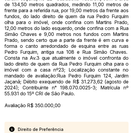
14/04/2025 18:43:11
TIAGOFELIPE
R$ 1,00
de 134,50 metros quadrados, medindo 11,00 metros de
frente para a referida rua, por 19,00 metros da frente aos
14/04/2025 18:43:11
TIAGOFELIPE
R$ 1,00
fundos, do lado direito de quem da rua Pedro Furquim
olha para o imóvel, onde confina com Martins Prado,
12,00 metros do lado esquerdo, onde confina com a Rua
Simão Chaves e 9,00 metros nos fundos com Martins
Prado, sendo certo que a parte da frente é em curva e
forma o canto arredondado de esquina entre as ruas
Pedro Furquim, antiga rua 108 e Rua Simão Chaves.
Consta na Av.3 que atualmente o imóvel confronta do
lado direito de quem da Rua Pedro Furquim olha para o
imóvel com a casa nº23; Localização constante no
mandado de avaliação:Rua Pedro Furquim 124, Jardim
Jaçanã; Débito exequendo de R$ 31.273,62 (agosto de
2024); Contribuinte n° 198.070.0025-3; Matrícula nº
55.931 do 15º CRI de São Paulo.
Avaliação R$ 350.000,00
Direito de Preferência