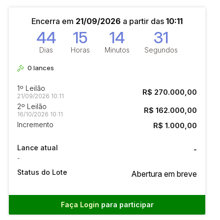
Encerra em
21/09/2026
a partir das
10:11
44
15
14
30
Dias
Horas
Minutos
Segundos
0
lances
1º Leilão
R$ 270.000,00
21/09/2026 10:11
2º Leilão
R$ 162.000,00
16/10/2026 10:11
Incremento
R$ 1.000,00
Lance atual
-
-
Status do Lote
Abertura em breve
Faça Login
para participar