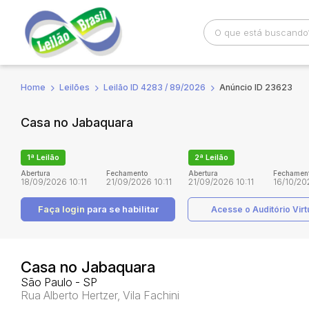
Home
Leilões
Leilão ID 4283 / 89/2026
Anúncio ID 23623
Busca por palavra-chave
Categoria
Casa no Jabaquara
Bairro
Comitente
1ª Leilão
2ª Leilão
Abertura
Fechamento
Abertura
Fechamen
18/09/2026 10:11
21/09/2026 10:11
21/09/2026 10:11
16/10/20
Faça login
para se habilitar
Acesse o Auditório Virt
Casa no Jabaquara
São Paulo - SP
Rua Alberto Hertzer, Vila Fachini