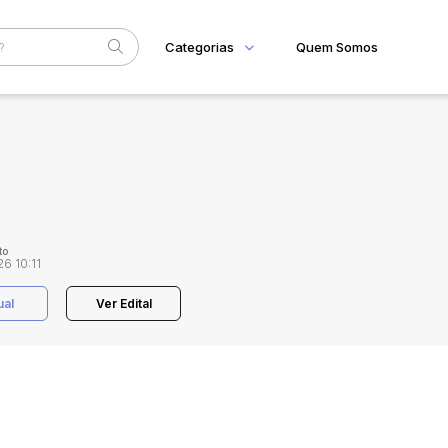
Categorias
Quem Somos
Home
Subcategoria
Esta
Eventos
Fale Conosco
Faixa
Judiciais
Extrajudiciais
R$
to
26 10:11
ual
Ver Edital