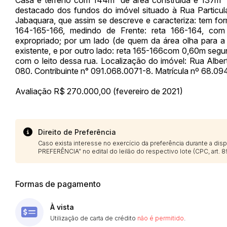
destacado dos fundos do imóvel situado à Rua Particula
Jabaquara, que assim se descreve e caracteriza: tem for
164-165-166, medindo de Frente: reta 166-164, co
expropriado; por um lado (de quem da área olha para a
existente, e por outro lado: reta 165-166com 0,60m segu
com o leito dessa rua. Localização do imóvel: Rua Alber
080. Contribuinte n° 091.068.0071-8. Matrícula nº 68.09
Avaliação R$ 270.000,00 (fevereiro de 2021)
Direito de Preferência
Caso exista interesse no exercício da preferência durante a di
PREFERÊNCIA” no edital do leilão do respectivo lote (CPC, art. 89
Formas de pagamento
À vista
Utilização de carta de crédito
não é permitido
.