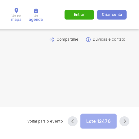
Entrar
Criar conta
Ver no
Ver
mapa
agenda
Compartilhe
Dúvidas e contato
dos
Cidade
 de valor
até
R$
Pesquisar
Voltar para o evento