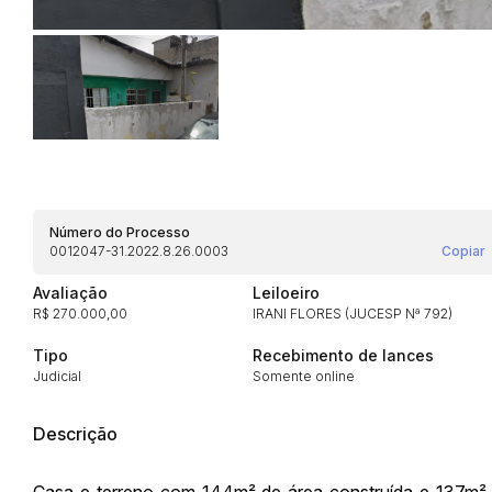
Habilite-se para efetu
Número do Processo
0012047-31.2022.8.26.0003
Copiar
Avaliação
Leiloeiro
R$ 270.000,00
IRANI FLORES (JUCESP Nª 792)
Tipo
Recebimento de lances
Judicial
Somente online
Envie sua Proposta
Descrição
Casa e terreno com 144m² de área construída e 137m² d