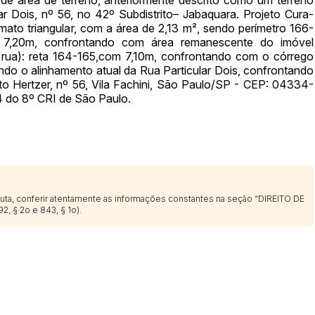
r Dois, nº 56, no 42º Subdistrito– Jabaquara. Projeto Cura-
14/04/2025 18:43:11
TIAGOFELIPE
mato triangular, com a área de 2,13 m², sendo perímetro 166-
m 7,20m, confrontando com área remanescente do imóvel
 rua): reta 164-165,com 7,10m, confrontando com o córrego
ndo o alinhamento atual da Rua Particular Dois, confrontando
to Hertzer, nº 56, Vila Fachini, São Paulo/SP - CEP: 04334-
4 do 8º CRI de São Paulo.
sputa, conferir atentamente as informações constantes na seção “DIREITO DE
2, § 2o e 843, § 1o).