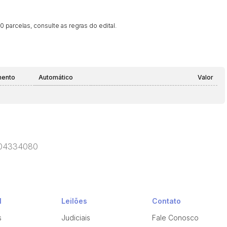
 parcelas, consulte as regras do edital.
mento
Automático
Valor
EP 04334080
l
Leilões
Contato
s
Judiciais
Fale Conosco