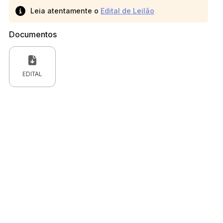
Leia atentamente o
Edital de Leilão
Documentos
EDITAL
 CPC)
Consulte a Lei aqui
Valor
R$ 1,00
R$ 1,00