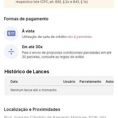
respectivo lote (CPC, art. 892, § 2o e 843, § 1o).
Formas de pagamento
À vista
Utilização de carta de crédito
não é permitido
.
Em até 30x
Para o envio de propostas condicionais parceladas em até
30 parcelas, consulte as regras do edital.
Histórico de Lances
Data
Usuário
Parcelamento
Automá
Nenhum lance até o momento
Localização e Proximidades
Rua Joaquim Cândido de Azevedo Marques 1026, Vila