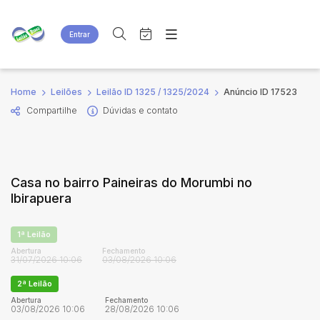
Entrar
Criar conta
Entrar
Site
Busca por palavra-chave
Home
Leilões
Leilão ID 1325 / 1325/2024
Anúncio ID 17523
Agenda
Home
Compartilhe
Dúvidas e contato
Quem Somos
Quem Somos
Categoria
Subcategoria
Eventos
Contato
Fale Conosco
Busca por categoria
Casa no bairro Paineiras do Morumbi no
Estados
Cidade
Ibirapuera
Bairro
Comitente
1ª Leilão
Abertura
Fechamento
31/07/2026 10:06
03/08/2026 10:06
Judiciais
Extrajudiciais
2ª Leilão
Faixa de valor
Abertura
Fechamento
03/08/2026 10:06
28/08/2026 10:06
R$
R$
até