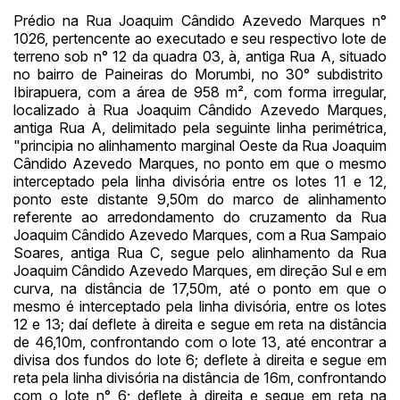
Prédio na Rua Joaquim Cândido Azevedo Marques n°
1026, pertencente ao executado e seu respectivo lote de
terreno sob n° 12 da quadra 03, à, antiga Rua A, situado
no bairro de Paineiras do Morumbi, no 30° subdistrito
Ibirapuera, com a área de 958 m², com forma irregular,
localizado à Rua Joaquim Cândido Azevedo Marques,
antiga Rua A, delimitado pela seguinte linha perimétrica,
"principia no alinhamento marginal Oeste da Rua Joaquim
Cândido Azevedo Marques, no ponto em que o mesmo
interceptado pela linha divisória entre os lotes 11 e 12,
ponto este distante 9,50m do marco de alinhamento
referente ao arredondamento do cruzamento da Rua
Joaquim Cândido Azevedo Marques, com a Rua Sampaio
Soares, antiga Rua C, segue pelo alinhamento da Rua
Joaquim Cândido Azevedo Marques, em direção Sul e em
Habilite-se para efetuar lances ou
Histórico de Propostas
propostas
curva, na distância de 17,50m, até o ponto em que o
Envie sua Proposta
mesmo é interceptado pela linha divisória, entre os lotes
(Art. 895, CPC)
12 e 13; daí deflete à direita e segue em reta na distância
Data
Usuário
Valor
de 46,10m, confrontando com o lote 13, até encontrar a
14/04/2025 18:43:11
TIAGOFELIPE
R$ 1,00
divisa dos fundos do lote 6; deflete à direita e segue em
Clique aqui para fazer login
reta pela linha divisória na distância de 16m, confrontando
14/04/2025 18:43:11
TIAGOFELIPE
R$ 1,00
com o lote n° 6; deflete à direita e segue em reta na