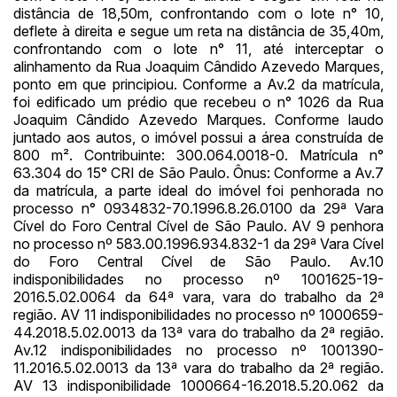
14/04/2025 18:43:11
TIAGOFELIPE
R$ 1,00
distância de 18,50m, confrontando com o lote n° 10,
deflete à direita e segue um reta na distância de 35,40m,
confrontando com o lote n° 11, até interceptar o
alinhamento da Rua Joaquim Cândido Azevedo Marques,
ponto em que principiou. Conforme a Av.2 da matrícula,
foi edificado um prédio que recebeu o n° 1026 da Rua
Joaquim Cândido Azevedo Marques. Conforme laudo
juntado aos autos, o imóvel possui a área construída de
800 m². Contribuinte: 300.064.0018-0. Matrícula n°
63.304 do 15° CRI de São Paulo. Ônus: Conforme a Av.7
da matrícula, a parte ideal do imóvel foi penhorada no
processo n° 0934832-70.1996.8.26.0100 da 29ª Vara
Cível do Foro Central Cível de São Paulo. AV 9 penhora
no processo nº 583.00.1996.934.832-1 da 29ª Vara Cível
do Foro Central Cível de São Paulo. Av.10
indisponibilidades no processo nº 1001625-19-
2016.5.02.0064 da 64ª vara, vara do trabalho da 2ª
região. AV 11 indisponibilidades no processo nº 1000659-
44.2018.5.02.0013 da 13ª vara do trabalho da 2ª região.
Av.12 indisponibilidades no processo nº 1001390-
11.2016.5.02.0013 da 13ª vara do trabalho da 2ª região.
AV 13 indisponibilidade 1000664-16.2018.5.20.062 da