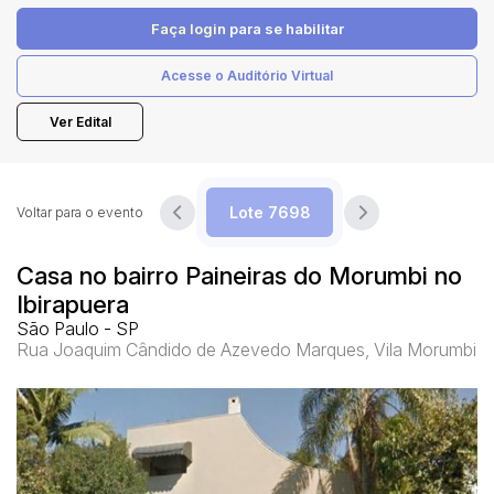
Faça login
para se habilitar
Pesquisar
Acesse o Auditório Virtual
Ver Edital
Voltar para o evento
Casa no bairro Paineiras do Morumbi no
Ibirapuera
São Paulo - SP
Rua Joaquim Cândido de Azevedo Marques, Vila Morumbi