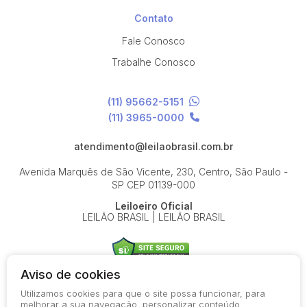
Contato
Fale Conosco
Trabalhe Conosco
(11) 95662-5151
(11) 3965-0000
atendimento@leilaobrasil.com.br
Avenida Marquês de São Vicente, 230, Centro, São Paulo -
SP
CEP 01139-000
Leiloeiro Oficial
LEILÃO BRASIL | LEILÃO BRASIL
Aviso de cookies
Utilizamos cookies para que o site possa funcionar, para
© 2026-present - Todos os direitos reservados
melhorar a sua navegação, personalizar conteúdo