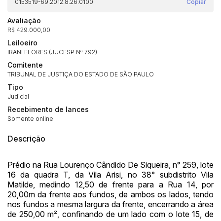
0153519-69.2012.8.26.0100
Copiar
Avaliação
R$ 429.000,00
Leiloeiro
IRANI FLORES (JUCESP Nª 792)
Comitente
TRIBUNAL DE JUSTIÇA DO ESTADO DE SÃO PAULO
Tipo
Judicial
Recebimento de lances
Somente online
Descrição
Prédio na Rua Lourenço Cândido De Siqueira, n° 259, lote
16 da quadra T, da Vila Arisi, no 38° subdistrito Vila
Matilde, medindo 12,50 de frente para a Rua 14, por
20,00m da frente aos fundos, de ambos os lados, tendo
nos fundos a mesma largura da frente, encerrando a área
de 250,00 m², confinando de um lado com o lote 15, de