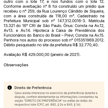
outro com o lote 17, e nos fundos com o lote 12.
Habilite-se para efetuar lances ou
Conforme averbação n° 8 foi construído um prédio que
Histórico de Propostas
propostas
Envie sua Proposta
recebeu o n° 259, da Rua Lourenço Cândido de Siqueira,
com a área construída de 118,00 m². Cadastrado na
(Art. 895, CPC)
Data
Usuário
Valor
Prefeitura Municipal sob n° 147.312.0016-3. Matrícula
14/04/2025 18:43:11
TIAGOFELIPE
R$ 1,00
13.321 do 16° CRI de São Paulo. Ônus: Consta na Av.12,
Av13. e Av.14. Hipoteca à Caixa de Previdência dos
Clique aqui para fazer login
14/04/2025 18:43:11
TIAGOFELIPE
R$ 1,00
Funcionários do Banco do Brasil – Previ; Consta na Av.15.
Penhora nos autos do processo sob n° 015351969.2012.
14/04/2025 18:43:11
TIAGOFELIPE
R$ 1,00
Débito pesquisado no site da prefeitura R$ 32.770,40.
Avaliação R$ 429.000,00 (janeiro de 2021).
Observações
Direito de Preferência
Caso exista interesse no exercício da preferência durante a
disputa, conferir atentamente as informações constantes na
seção “DIREITO DE PREFERÊNCIA” no edital do leilão do
respectivo lote (CPC, art. 892, § 2o e 843, § 1o).