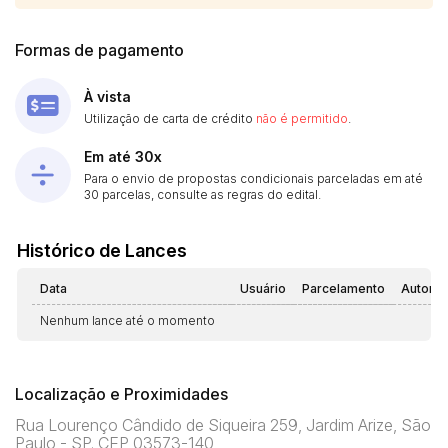
Formas de pagamento
À vista
Utilização de carta de crédito
não é permitido
.
Em até 30x
Para o envio de propostas condicionais parceladas em até
30 parcelas, consulte as regras do edital.
Histórico de Lances
Data
Usuário
Parcelamento
Automá
Nenhum lance até o momento
Localização e Proximidades
Rua Lourenço Cândido de Siqueira 259, Jardim Arize, São
Paulo - SP. CEP 03573-140