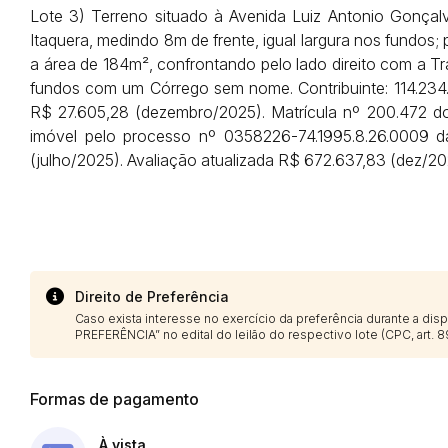
Lote 3) Terreno situado à Avenida Luiz Antonio Gonçalv
Itaquera, medindo 8m de frente, igual largura nos fundos
a área de 184m², confrontando pelo lado direito com a T
fundos com um Córrego sem nome. Contribuinte: 114.234.0
Envie sua Proposta
R$ 27.605,28 (dezembro/2025). Matrícula nº 200.472 d
imóvel pelo processo nº 0358226-74.1995.8.26.0009 da
(julho/2025). Avaliação atualizada R$ 672.637,83 (dez/2
Direito de Preferência
Caso exista interesse no exercício da preferência durante a di
PREFERÊNCIA” no edital do leilão do respectivo lote (CPC, art. 89
Formas de pagamento
À vista