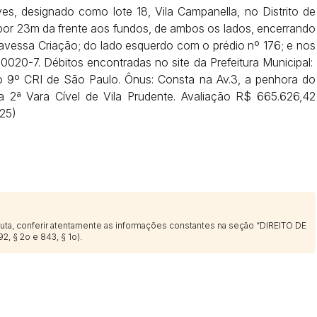
es, designado como lote 18, Vila Campanella, no Distrito de
; por 23m da frente aos fundos, de ambos os lados, encerrando
ravessa Criação; do lado esquerdo com o prédio nº 176; e nos
Histórico de Propostas
020-7. Débitos encontradas no site da Prefeitura Municipal:
(Art. 895,
o 9º CRI de São Paulo. Ônus: Consta na Av.3, a penhora do
Data
Usuário
 2ª Vara Cível de Vila Prudente. Avaliação R$ 665.626,42
Clique aqui para fazer login
14/04/2025 18:43:11
TIAGOFELIPE
025)
14/04/2025 18:43:11
TIAGOFELIPE
14/04/2025 18:43:11
TIAGOFELIPE
sputa, conferir atentamente as informações constantes na seção “DIREITO DE
2, § 2o e 843, § 1o).