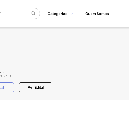
Categorias
Quem Somos
Home
Subcategoria
Esta
Eventos
Fale Conosco
Faixa
Judiciais
Extrajudiciais
R$
nto
2026 10:11
ual
Ver Edital