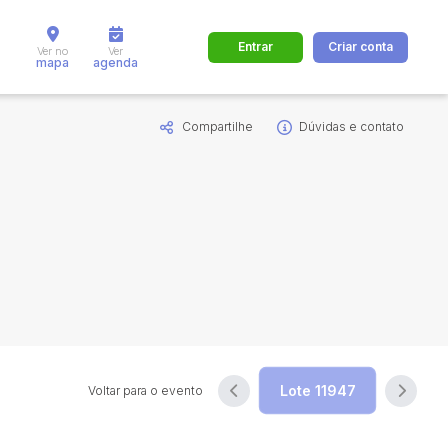
Entrar
Criar conta
Ver no
Ver
mapa
agenda
Compartilhe
Dúvidas e contato
dos
Cidade
 de valor
até
R$
Pesquisar
Voltar para o evento