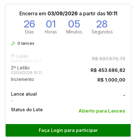
Encerra em
03/09/2026
a partir das
10:11
26
01
05
27
Dias
Horas
Minutos
Segundos
0
lances
1º Leilão
R$ 697.979,73
06/08/2026 10:11
2º Leilão
R$ 453.686,82
03/09/2026 10:11
Incremento
R$ 1.000,00
Lance atual
-
-
Status do Lote
Aberto para Lances
Faça Login
para participar