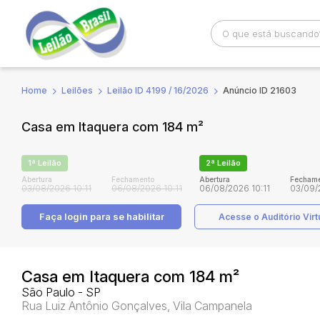
Home
Leilões
Leilão ID 4199 / 16/2026
Anúncio ID 21603
Busca por palavra-chave
Categoria
Casa em Itaquera com 184 m²
Bairro
Comitente
1ª Leilão
2ª Leilão
Abertura
Fechamento
Abertura
Fechame
03/08/2026 10:11
06/08/2026 10:11
06/08/2026 10:11
03/09/
Faça login
para se habilitar
Acesse o Auditório Virt
Casa em Itaquera com 184 m²
São Paulo - SP
Rua Luiz Antônio Gonçalves, Vila Campanela