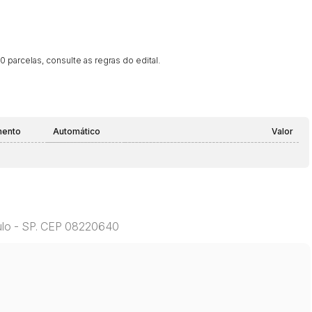
 parcelas, consulte as regras do edital.
mento
Automático
Valor
aulo - SP. CEP 08220640