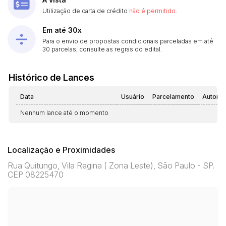
Utilização de carta de crédito
não é permitido
.
Em até 30x
Para o envio de propostas condicionais parceladas em até
30 parcelas, consulte as regras do edital.
Histórico de Lances
Data
Usuário
Parcelamento
Automá
Nenhum lance até o momento
Localização e Proximidades
Rua Quitungo, Vila Regina ( Zona Leste), São Paulo - SP.
CEP 08225470