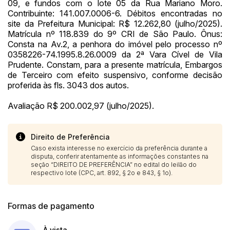
09, e fundos com o lote 05 da Rua Mariano Moro.
(Art. 895, CPC)
Data
Usuário
Valor
Contribuinte: 141.007.0006-6. Débitos encontradas no
site da Prefeitura Municipal: R$ 12.262,80 (julho/2025).
14/04/2025 18:43:11
TIAGOFELIPE
R$ 1,00
Matrícula nº 118.839 do 9º CRI de São Paulo. Ônus:
Clique aqui para fazer login
Consta na Av.2, a penhora do imóvel pelo processo nº
14/04/2025 18:43:11
TIAGOFELIPE
R$ 1,00
0358226-74.1995.8.26.0009 da 2ª Vara Cível de Vila
14/04/2025 18:43:11
TIAGOFELIPE
R$ 1,00
Prudente. Constam, para a presente matrícula, Embargos
de Terceiro com efeito suspensivo, conforme decisão
proferida às fls. 3043 dos autos.
Avaliação R$ 200.002,97 (julho/2025).
Direito de Preferência
Caso exista interesse no exercício da preferência durante a
disputa, conferir atentamente as informações constantes na
seção “DIREITO DE PREFERÊNCIA” no edital do leilão do
respectivo lote (CPC, art. 892, § 2o e 843, § 1o).
Formas de pagamento
À vista