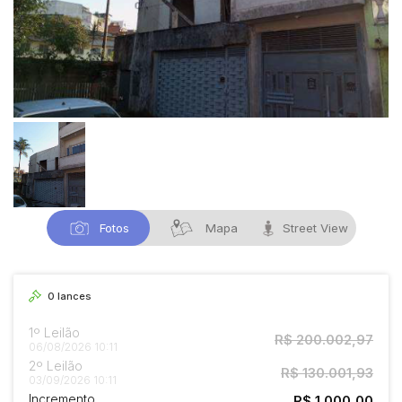
Fotos
Mapa
Street View
0
lances
1º Leilão
R$ 200.002,97
06/08/2026 10:11
2º Leilão
R$ 130.001,93
03/09/2026 10:11
Incremento
R$ 1.000,00