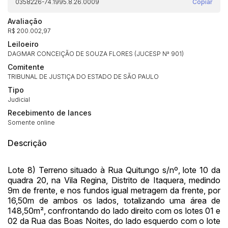
0358226-74.1995.8.26.0009
Copiar
Avaliação
R$ 200.002,97
Leiloeiro
DAGMAR CONCEIÇÃO DE SOUZA FLORES (JUCESP Nª 901)
Comitente
TRIBUNAL DE JUSTIÇA DO ESTADO DE SÃO PAULO
Tipo
Judicial
Recebimento de lances
Somente online
Descrição
Lote 8) Terreno situado à Rua Quitungo s/nº, lote 10 da
quadra 20, na Vila Regina, Distrito de Itaquera, medindo
9m de frente, e nos fundos igual metragem da frente, por
16,50m de ambos os lados, totalizando uma área de
Habilite-se para efetuar lances ou
148,50m², confrontando do lado direito com os lotes 01 e
Histórico de Propostas
propostas
02 da Rua das Boas Noites, do lado esquerdo com o lote
Envie sua Proposta