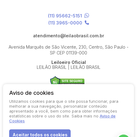
(11) 95662-5151
(11) 3965-0000
atendimento@leilaobrasil.com.br
Avenida Marquês de São Vicente, 230, Centro, São Paulo -
SP
CEP 01139-000
Leiloeiro Oficial
LEILÃO BRASIL | LEILÃO BRASIL
Aviso de cookies
Utilizamos cookies para que o site possa funcionar, para
© 2026-present - Todos os direitos reservados
melhorar a sua navegação, personalizar conteúdo
apresentado a você, bem como para obter informações
Política de Privacidade
estatísticas sobre o uso do site. Saiba mais no
Aviso de
Aviso de Cookies
Cookies
Termos de Uso
Aceitar todos os cookies