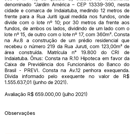
denominado “Jardim América – CEP 13339-390, nesta
Clique aqui para fazer login
14/04/2025 18:43:11
TIAGOFELIPE
R$ 1,00
cidade e comarca de Indaiatuba, medindo 12 metros de
14/04/2025 18:43:11
TIAGOFELIPE
R$ 1,00
frente para a Rua Juriti igual medida nos fundos, onde
divide com o lote nº 10; por 30 metros da frente aos
fundos, de ambos os lados, dividindo de um lado com o
lote nº 15, de outro com o lote nº 17, com 360m². Consta
na Av.8 a construção de um prédio residencial que
recebeu o número 219 da Rua Juruti, com 123,00m² de
área construída. Matrícula n° 19.800 do CRI de
Indaiatuba. Ônus: Consta na R.10 Hipoteca em favor da
Caixa de Previdência dos Funcionários do Banco do
Brasil - PREVI. Consta na Av.12 penhora exequenda.
Dívida informado pelo exequente no valor de R$
1.555.637,01 (junho de 2021).
Avaliação R$ 659.000,00 (julho 2021)
Observações