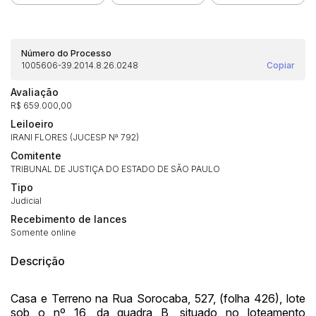
Número do Processo
1005606-39.2014.8.26.0248
Copiar
Avaliação
R$ 659.000,00
Leiloeiro
IRANI FLORES (JUCESP Nª 792)
Comitente
TRIBUNAL DE JUSTIÇA DO ESTADO DE SÃO PAULO
Tipo
Judicial
Recebimento de lances
Somente online
Habilite-se para efetuar lances ou
Histórico de Propostas
propostas
Descrição
Envie sua Proposta
(Art. 895, CPC)
Data
Usuário
Valor
Casa e Terreno na Rua Sorocaba, 527, (folha 426), lote
14/04/2025 18:43:11
TIAGOFELIPE
R$ 1,00
sob o nº 16, da quadra B, situado no loteamento