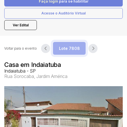
Faça login
para se habilitar
Acesse o Auditório Virtual
Pesquisar
Ver Edital
Voltar para o evento
Casa em Indaiatuba
Indaiatuba - SP
Rua Sorocaba, Jardim América