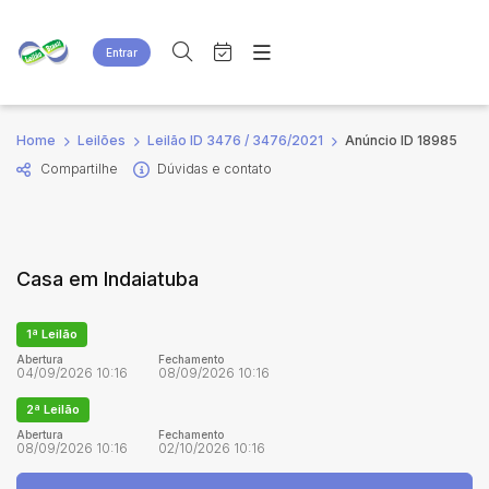
Entrar
Criar conta
Entrar
Site
Busca por palavra-chave
Home
Leilões
Leilão ID 3476 / 3476/2021
Anúncio ID 18985
Agenda
Home
Compartilhe
Dúvidas e contato
Quem Somos
Quem Somos
Categoria
Subcategoria
Eventos
Contato
Fale Conosco
Busca por categoria
Casa em Indaiatuba
Estados
Cidade
1ª Leilão
Bairro
Comitente
Abertura
Fechamento
04/09/2026 10:16
08/09/2026 10:16
2ª Leilão
Judiciais
Extrajudiciais
Abertura
Fechamento
08/09/2026 10:16
02/10/2026 10:16
Faixa de valor
R$
R$
até