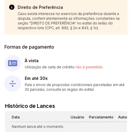
Direito de Preferência
Caso exista interesse no exercício da preferência durante a
disputa, conferir atentamente as informações constantes na
seção “DIREITO DE PREFERÊNCIA” no edital do leilão do
respectivo lote (CPC, art. 892, § 2o e 843, § 1o).
Formas de pagamento
À vista
Utilização de carta de crédito
não é permitido
.
Em até 30x
Para o envio de propostas condicionais parceladas em até
30 parcelas, consulte as regras do edital.
Histórico de Lances
Data
Usuário
Parcelamento
Automá
Nenhum lance até o momento