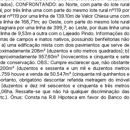
adrados). CONFRONTANDO: ao Norte, com parte do lote rural
Clique aqui para fazer login
14/04/2025 18:43:11
TIAGOFELIPE
l, por três linha uma com parte do mesmo lote rural nº119 por
14/04/2025 18:43:11
TIAGOFELIPE
ral nº119 por uma linha de 139.10m de Valcir Chiesa uma com
a linha de 168,71m; ao Oeste, com parte do mesmo lote rural
14/04/2025 18:43:11
TIAGOFELIPE
Bagnara por uma linha de 399,7; ao Leste, por duas linha uma
 linha de 9,53m a outra com o Lajeado Pindo. Informações do
erras de campos e matos nativos, possuindo benfeitorias não
: a) uma edificação mista com dois pavimentos que serve de
oximadamente 208m² (duzentos e oito metros quadrados); b)
do aproximadamente 957,60m² (novecentos e cinquenta e sete
 de conservação. OBS.: Cumpre esclarecer que, não obstante
.200m² (duzentos e sessenta e um mil e duzentos metros
10.759 houve a venda de 50.547m² (cinquenta mil quinhentos e
ortanto, obrigatório descontar referida metragem do imóvel
(duzentos e dez mil seiscentos e cinquenta e três metros
06ha. Ressalte-se que não há qualquer discriminação das
, etc.). Ônus: Consta na R.8 Hipoteca em favor do Banco do