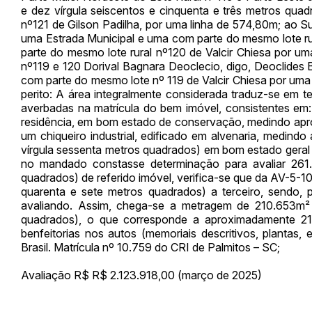
e dez vírgula seiscentos e cinquenta e três metros qu
nº121 de Gilson Padilha, por uma linha de 574,80m; ao Su
uma Estrada Municipal e uma com parte do mesmo lote ru
parte do mesmo lote rural nº120 de Valcir Chiesa por um
nº119 e 120 Dorival Bagnara Deoclecio, digo, Deoclides 
com parte do mesmo lote nº 119 de Valcir Chiesa por uma
perito: A área integralmente considerada traduz-se em t
averbadas na matrícula do bem imóvel, consistentes em
residência, em bom estado de conservação, medindo apr
um chiqueiro industrial, edificado em alvenaria, medin
vírgula sessenta metros quadrados) em bom estado geral
no mandado constasse determinação para avaliar 261
quadrados) de referido imóvel, verifica-se que da AV-5-
quarenta e sete metros quadrados) a terceiro, sendo, p
avaliando. Assim, chega-se a metragem de 210.653m² 
quadrados), o que corresponde a aproximadamente 21,
benfeitorias nos autos (memoriais descritivos, plantas
Brasil. Matrícula nº 10.759 do CRI de Palmitos – SC;
Avaliação R$ R$ 2.123.918,00 (março de 2025)