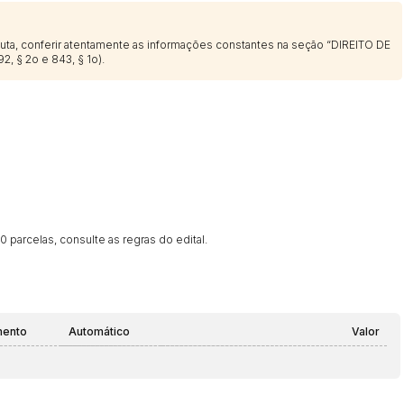
sputa, conferir atentamente as informações constantes na seção “DIREITO DE
2, § 2o e 843, § 1o).
 parcelas, consulte as regras do edital.
mento
Automático
Valor