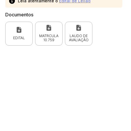
Leia atentamente o
Edital de Leilão
Documentos
MATRCULA
LAUDO DE
EDITAL
10.759
AVALIAÇÃO
 CPC)
Consulte a Lei aqui
Valor