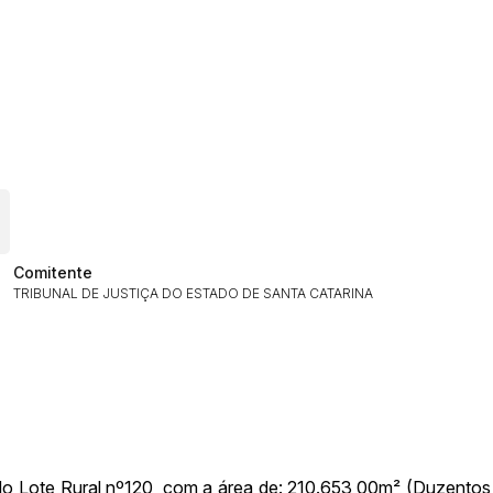
ar lances ou propostas
Comitente
TRIBUNAL DE JUSTIÇA DO ESTADO DE SANTA CATARINA
Histórico de Propostas
(Art. 895,
Data
Usuário
 do Lote Rural nº120, com a área de: 210.653,00m² (Duzentos