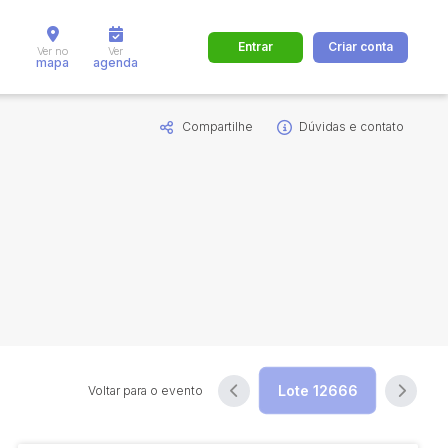
Entrar
Criar conta
Ver no
Ver
mapa
agenda
Compartilhe
Dúvidas e contato
dos
Cidade
 de valor
até
R$
Pesquisar
Voltar para o evento