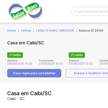
Home
Leilões
Leilão ID 4494 / 296/2026
Anúncio ID 24140
Busca por palavra-chave
Categoria
Casa em Caibi/SC
Bairro
Comitente
1ª Leilão
2ª Leilão
Abertura
Fechamento
Abertura
Fecha
28/08/2026 10:03
31/08/2026 10:03
31/08/2026 10:03
25/09
Faça login
para se habilitar
Acesse o Auditório Virt
Casa em Caibi/SC
Caibi - SC