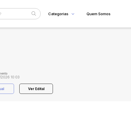
Categorias
Quem Somos
Home
Subcategoria
Esta
Eventos
Fale Conosco
Faixa
Judiciais
Extrajudiciais
R$
mento
/2026 10:03
ual
Ver Edital