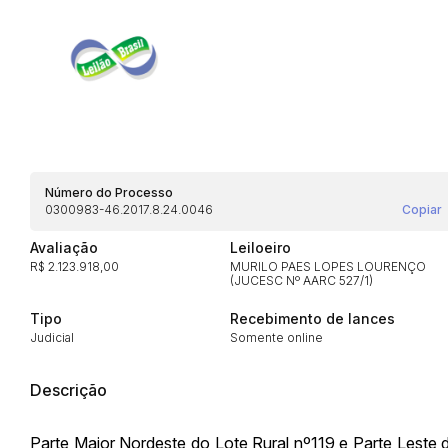
Número do Processo
Habilite-se para efetu
0300983-46.2017.8.24.0046
Copiar
Avaliação
Leiloeiro
R$ 2.123.918,00
MURILO PAES LOPES LOURENÇO
(JUCESC Nº AARC 527/1)
Tipo
Recebimento de lances
Judicial
Somente online
Descrição
Envie sua Proposta
Parte Maior Nordeste do Lote Rural nº119 e Parte Leste