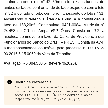
confronta com o lote n° 42, 30m da frente aos fundos, de
Habilite-se para efetuar lances ou
Histórico de Propostas
propostas
ambos os lados, confrontando do lado esquerdo com o lote
Envie sua Proposta
n° 32 e do lado direito, com o remanescente do lote n° 31,
(Art. 895, CPC)
Data
Usuário
Valor
encerrando o terreno a área de 150m² e a construção a
14/04/2025 18:43:11
TIAGOFELIPE
R$ 1,00
área de 133,20m². Contribuinte: 0421-0084. Matrícula n°
Clique aqui para fazer login
24.458 do CRI de Amparo/SP. Ônus: Consta no R.2, a
14/04/2025 18:43:11
TIAGOFELIPE
R$ 1,00
hipoteca do imóvel em favor da Caixa de Previdência dos
14/04/2025 18:43:11
TIAGOFELIPE
R$ 1,00
Funcionários do Banco do Brasil – PREVI. Consta na Av.4,
a indisponibilidade do imóvel pelo processo n° 0011512-
93.2016.5.15.0060 da Vara do Trabalho.
Avaliação: R$ 384.530,64 (fevereiro/2025).
Direito de Preferência
Caso exista interesse no exercício da preferência durante a
disputa, conferir atentamente as informações constantes na
seção “DIREITO DE PREFERÊNCIA” no edital do leilão do
respectivo lote (CPC, art. 892, § 2o e 843, § 1o).