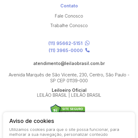
Contato
Fale Conosco
Trabalhe Conosco
(11) 95662-5151
(11) 3965-0000
atendimento@leilaobrasil.com.br
Avenida Marquês de São Vicente, 230, Centro, São Paulo -
SP
CEP 01139-000
Leiloeiro Oficial
LEILÃO BRASIL | LEILÃO BRASIL
Aviso de cookies
Utilizamos cookies para que o site possa funcionar, para
© 2026-present - Todos os direitos reservados
melhorar a sua navegação, personalizar conteúdo