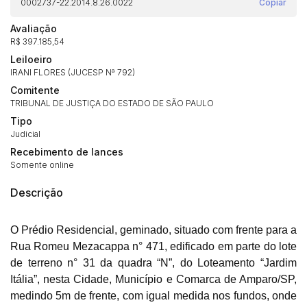
0002737-22.2014.8.26.0022
Copiar
Avaliação
R$ 397.185,54
Leiloeiro
IRANI FLORES (JUCESP Nª 792)
Comitente
TRIBUNAL DE JUSTIÇA DO ESTADO DE SÃO PAULO
Tipo
Judicial
Recebimento de lances
Somente online
Descrição
O Prédio Residencial, geminado, situado com frente para a
Rua Romeu Mezacappa n° 471, edificado em parte do lote
de terreno n° 31 da quadra “N”, do Loteamento “Jardim
Itália”, nesta Cidade, Município e Comarca de Amparo/SP,
medindo 5m de frente, com igual medida nos fundos, onde