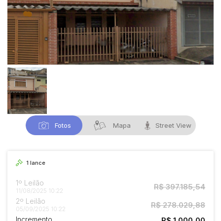
Fotos
Mapa
Street View
1
lance
1º Leilão
R$ 397.185,54
11/08/2025 10:22
2º Leilão
R$ 278.029,88
05/09/2025 10:22
Incremento
R$ 1.000,00