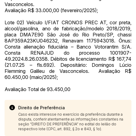
Vasconcelos.
Avaliação R$ 33.000,00 (fevereiro/2025);
Lote 02) Veículo I/FIAT CRONOS PREC AT, cor preta,
alcool/gasolina, ano de fabricação/modelo 2018/2019,
placa DMA7E90 São José do Rio Preto/SP, chassi
8AP359A23KU046232, Renavam 1175943018. Ônus:
Consta alienação fiduciária – Banco Votorantim S/A.
Consta RENAJUD do processo 1001907-
49.2024.8.26.0358. Débitos de licenciamento R$ 167,74
(21.07.25 – fls.692). Depositário: Domingos Lúcio
Flemming Galileu de Vasconcelos. Avaliação R$
60.450,00 (maio/2025);
Avaliação Total de 93.450,00
Direito de Preferência
Caso exista interesse no exercício da preferência durante a
disputa, conferir atentamente as informações constantes na
seção “DIREITO DE PREFERÊNCIA” no edital do leilão do
respectivo lote (CPC, art. 892, § 2o e 843, § 1o).