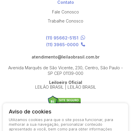
Contato
Fale Conosco
Trabalhe Conosco
(11) 95662-5151
(11) 3965-0000
atendimento@leilaobrasil.com.br
Avenida Marquês de São Vicente, 230, Centro, São Paulo -
SP
CEP 01139-000
Leiloeiro Oficial
LEILÃO BRASIL | LEILÃO BRASIL
Aviso de cookies
Utilizamos cookies para que o site possa funcionar, para
© 2026-present - Todos os direitos reservados
melhorar a sua navegação, personalizar conteúdo
apresentado a você, bem como para obter informações
Política de Privacidade