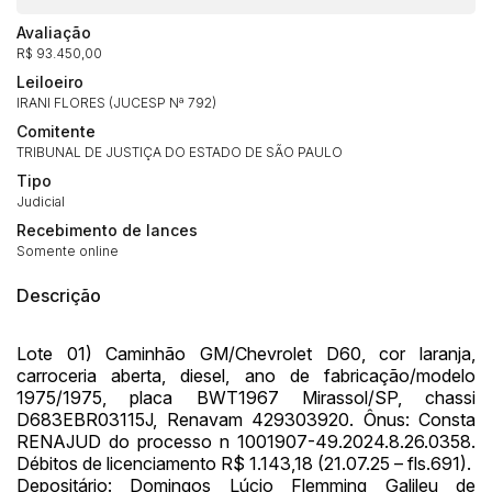
Avaliação
R$ 93.450,00
Leiloeiro
IRANI FLORES (JUCESP Nª 792)
Comitente
TRIBUNAL DE JUSTIÇA DO ESTADO DE SÃO PAULO
Tipo
Judicial
Recebimento de lances
Habilite-se para efetuar lances ou
Somente online
Histórico de Propostas
propostas
Envie sua Proposta
Descrição
(Art. 895, CPC)
Data
Usuário
Valor
14/04/2025 18:43:11
TIAGOFELIPE
R$ 1,00
Lote 01) Caminhão GM/Chevrolet D60, cor laranja,
carroceria aberta, diesel, ano de fabricação/modelo
Clique aqui para fazer login
14/04/2025 18:43:11
TIAGOFELIPE
R$ 1,00
1975/1975, placa BWT1967 Mirassol/SP, chassi
14/04/2025 18:43:11
TIAGOFELIPE
R$ 1,00
D683EBR03115J, Renavam 429303920. Ônus: Consta
RENAJUD do processo n 1001907-49.2024.8.26.0358.
Débitos de licenciamento R$ 1.143,18 (21.07.25 – fls.691).
Depositário: Domingos Lúcio Flemming Galileu de