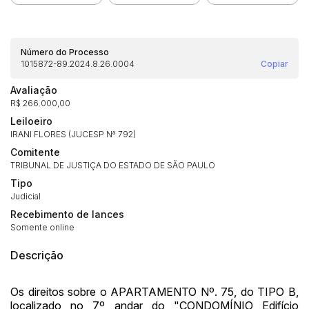
Número do Processo
1015872-89.2024.8.26.0004
Copiar
Avaliação
R$ 266.000,00
Leiloeiro
IRANI FLORES (JUCESP Nª 792)
Comitente
TRIBUNAL DE JUSTIÇA DO ESTADO DE SÃO PAULO
Tipo
Judicial
Recebimento de lances
Habilite-se para efetuar lances ou
Somente online
Histórico de Propostas
propostas
Envie sua Proposta
Descrição
(Art. 895, CPC)
Data
Usuário
Valor
14/04/2025 18:43:11
TIAGOFELIPE
R$ 1,00
Os direitos sobre o APARTAMENTO Nº. 75, do TIPO B,
Clique aqui para fazer login
localizado no 7º andar do "CONDOMÍNIO Edifício
14/04/2025 18:43:11
TIAGOFELIPE
R$ 1,00