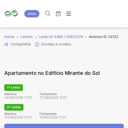
Entrar
Criar conta
Entrar
Site
Busca por palavra-chave
Home
Leilões
Leilão ID 4486 / 288/2026
Anúncio ID 24132
Agenda
Home
Compartilhe
Dúvidas e contato
Quem Somos
Quem Somos
Categoria
Subcategoria
Eventos
Contato
Fale Conosco
Busca por categoria
Apartamento no Edifício Mirante do Sol
Estados
Cidade
1ª Leilão
Bairro
Comitente
Abertura
Fechamento
14/08/2026 11:01
17/08/2026 11:01
2ª Leilão
Judiciais
Extrajudiciais
Abertura
Fechamento
17/08/2026 11:01
11/09/2026 11:01
Faixa de valor
R$
R$
até