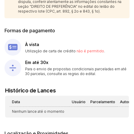
disputa, conferir atentamente as informações constantes na
seção “DIREITO DE PREFERÊNCIA” no edital do leilão do
respectivo lote (CPC, art. 892, § 2o e 843, § 1o).
Formas de pagamento
À vista
Utilização de carta de crédito
não é permitido
.
Em até 30x
Para o envio de propostas condicionais parceladas em até
30 parcelas, consulte as regras do edital.
Histórico de Lances
Data
Usuário
Parcelamento
Automá
Nenhum lance até o momento
Localização e Proximidades