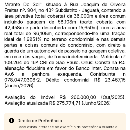
Mirante Do Sol", situado á Rua Joaquim de Oliveira
14/04/2025 18:43:11
TIAGOFELIPE
R$ 1,00
Freitas nº. 904, no 43º Subdistrito - Jaguará, contendo a
área privativa (total coberta) de 38,000m e área comum
incluindo garagem de 58,108m (parte coberta com
42,458m e parte descoberta com 15,650m), com a área
real total de 96,108m, correspondendo-lhe uma fração
ideal de 1,9851% no terreno condominial e nas demais
partes e coisas comuns do condomínio, com direito a
guarda de um automóvel de passeio na garagem coletiva,
em uma das vagas, de forma indeterminada. Matrícula n°
108.264 do 16º CRI de São Paulo. Ônus: Consta na R.5
alienação fiduciária em favor do Banco Inter. Consta na
Av.6 a penhora exequenda. Contribuinte n
078.047.0308-2. Débito condominial R$ 23.467,15
(Junho/2026).
Avaliação do imóvel R$ 266.000,00 (Out/2025).
Avaliação atualizada R$ 275.774,71 (Junho/2026)
Direito de Preferência
Caso exista interesse no exercício da preferência durante a