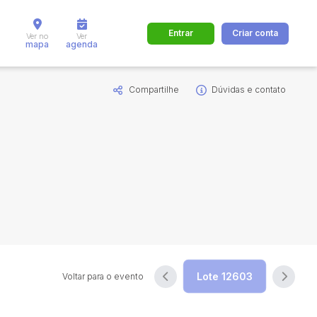
Entrar
Criar conta
Ver no
Ver
mapa
agenda
Compartilhe
Dúvidas e contato
dos
Cidade
 de valor
até
R$
Pesquisar
Voltar para o evento