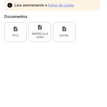
Leia atentamente o
Edital de Leilão
Documentos
MATRÍCULA
IPTU
EDITAL
4066
 CPC)
Consulte a Lei aqui
Valor
R$ 1,00
R$ 1,00