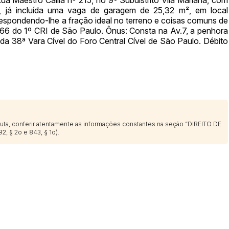
14/04/2025 18:43:11
TIAGOFELIPE
 já incluída uma vaga de garagem de 25,32 m², em local
respondendo-lhe a fração ideal no terreno e coisas comuns de
.066 do 1º CRI de São Paulo. Ônus: Consta na Av.7, a penhora
a 38ª Vara Cível do Foro Central Cível de São Paulo. Débito
sputa, conferir atentamente as informações constantes na seção “DIREITO DE
2, § 2o e 843, § 1o).