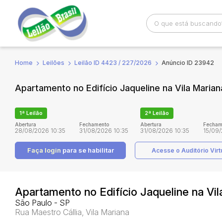
Home
Leilões
Leilão ID 4423 / 227/2026
Anúncio ID 23942
Busca por palavra-chave
Categoria
Apartamento no Edifício Jaqueline na Vila Maria
Bairro
Comitente
1ª Leilão
2ª Leilão
Abertura
Fechamento
Abertura
Fecham
28/08/2026 10:35
31/08/2026 10:35
31/08/2026 10:35
15/09/
Faça login
para se habilitar
Acesse o Auditório Virt
Apartamento no Edifício Jaqueline na Vi
São Paulo - SP
Rua Maestro Cállia, Vila Mariana