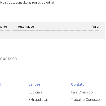
 parcelas, consulte as regras do edital.
mento
Automático
Valor
P 04012100
l
Leilões
Contato
s
Judiciais
Fale Conosco
Extrajudiciais
Trabalhe Conosco