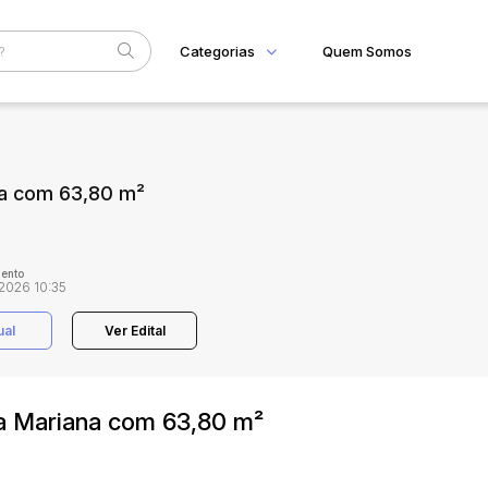
Categorias
Quem Somos
Home
Subcategoria
Esta
Eventos
na com 63,80 m²
Fale Conosco
Faixa
Judiciais
Extrajudiciais
R$
ento
2026 10:35
ual
Ver Edital
la Mariana com 63,80 m²