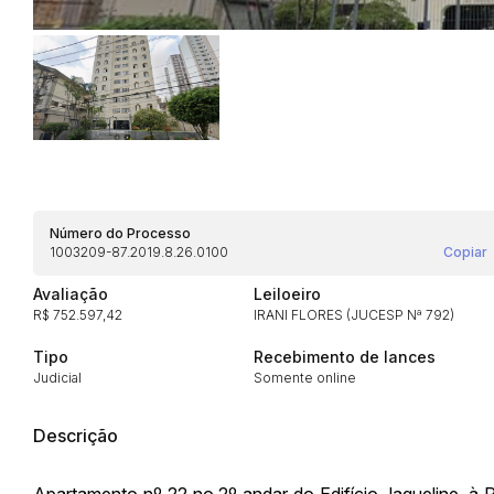
Habilite-se para efetu
Número do Processo
1003209-87.2019.8.26.0100
Copiar
Avaliação
Leiloeiro
R$ 752.597,42
IRANI FLORES (JUCESP Nª 792)
Tipo
Recebimento de lances
Envie sua Proposta
Judicial
Somente online
Descrição
Apartamento nº 22 no 2º andar do Edifício Jaqueline, à R