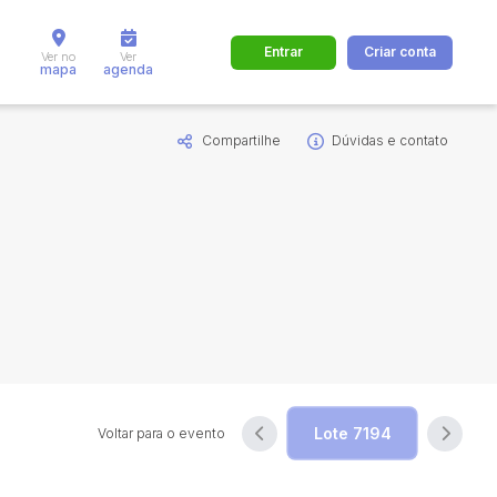
Entrar
Criar conta
Ver no
Ver
mapa
agenda
Compartilhe
Dúvidas e contato
dos
Cidade
 de valor
até
R$
Pesquisar
Voltar para o evento