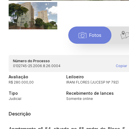
Fotos
Número do Processo
0132745-25.2006.8.26.0004
Copiar
Avaliação
Leiloeiro
R$ 280.000,00
IRANI FLORES (JUCESP Nª 792)
Tipo
Recebimento de lances
Judicial
Somente online
Habilite-se para efetu
Descrição
Apartamento n° 54, situado no 5° andar do Bloco E, 