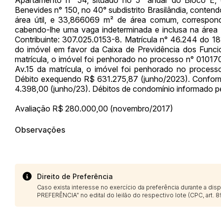
Benevides n° 150, no 40° subdistrito Brasilândia, cont
área útil, e 33,866069 m² de área comum, correspo
cabendo-lhe uma vaga indeterminada e inclusa na área
Contribuinte: 307.025.0153-8. Matrícula n° 46.244 do 18
do imóvel em favor da Caixa de Previdência dos Funci
matrícula, o imóvel foi penhorado no processo n° 0101
Envie sua Proposta
Av.15 da matrícula, o imóvel foi penhorado no proces
Débito exequendo R$ 631.275,87 (junho/2023). Conforme
4.398,00 (junho/23). Débitos de condomínio informado pe
Avaliação R$ 280.000,00 (novembro/2017)
Observações
Direito de Preferência
Caso exista interesse no exercício da preferência durante a di
PREFERÊNCIA” no edital do leilão do respectivo lote (CPC, art. 89