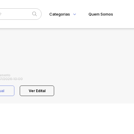
Categorias
Quem Somos
Home
Subcategoria
Esta
Eventos
Fale Conosco
Faixa
Judiciais
Extrajudiciais
R$
amento
7/2026 10:09
ual
Ver Edital