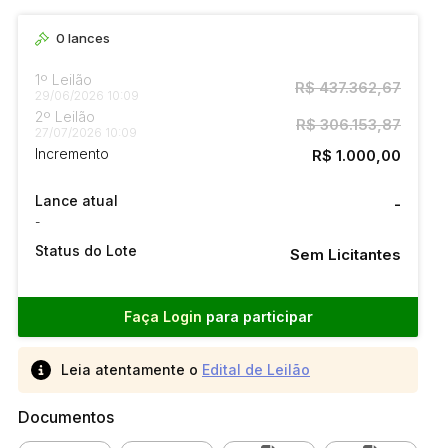
0
lances
1º Leilão
R$ 437.362,67
29/06/2026 10:09
2º Leilão
R$ 306.153,87
27/07/2026 10:09
Incremento
R$ 1.000,00
Lance atual
-
-
Status do Lote
Sem Licitantes
Faça Login
para participar
Leia atentamente o
Edital de Leilão
Documentos