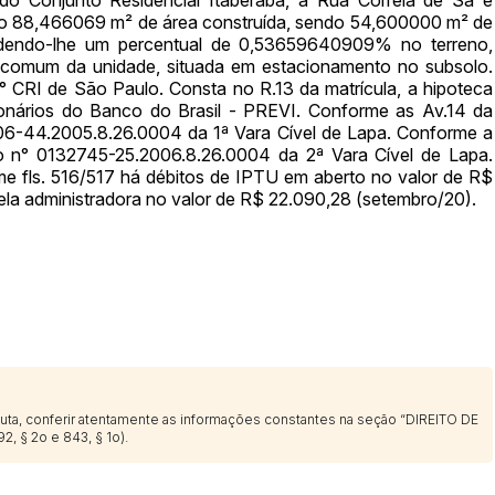
endo 88,466069 m² de área construída, sendo 54,600000 m² de
ndendo-lhe um percentual de 0,53659640909% no terreno,
 comum da unidade, situada em estacionamento no subsolo.
° CRI de São Paulo. Consta no R.13 da matrícula, a hipoteca
onários do Banco do Brasil - PREVI. Conforme as Av.14 da
Histórico de Propostas
706-44.2005.8.26.0004 da 1ª Vara Cível de Lapa. Conforme a
(Art. 895,
so n° 0132745-25.2006.8.26.0004 da 2ª Vara Cível de Lapa.
Data
Usuário
 fls. 516/517 há débitos de IPTU em aberto no valor de R$
Clique aqui para fazer login
la administradora no valor de R$ 22.090,28 (setembro/20).
14/04/2025 18:43:11
TIAGOFELIPE
14/04/2025 18:43:11
TIAGOFELIPE
14/04/2025 18:43:11
TIAGOFELIPE
sputa, conferir atentamente as informações constantes na seção “DIREITO DE
2, § 2o e 843, § 1o).