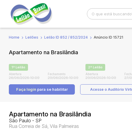
Home
Leilões
Leilão ID 852 / 852/2024
Anúncio ID 15721
Busca por palavra-chave
Categoria
Apartamento na Brasilândia
Bairro
Comitente
1ª Leilão
2ª Leilão
Abertura
Fechamento
Abertura
Fech
26/06/2026 10:09
29/06/2026 10:09
29/06/2026 10:09
27/0
Faça login
para se habilitar
Acesse o Auditório Virt
Apartamento na Brasilândia
São Paulo - SP
Rua Correia de Sá, Vila Palmeiras