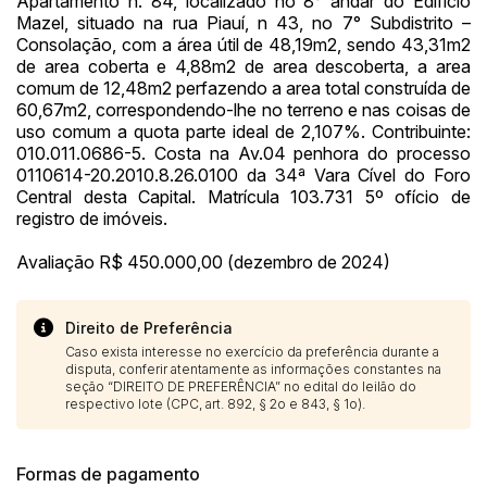
Apartamento n. 84, localizado no 8° andar do Edifício
Mazel, situado na rua Piauí, n 43, no 7° Subdistrito –
Consolação, com a área útil de 48,19m2, sendo 43,31m2
de area coberta e 4,88m2 de area descoberta, a area
comum de 12,48m2 perfazendo a area total construída de
60,67m2, correspondendo-lhe no terreno e nas coisas de
uso comum a quota parte ideal de 2,107%. Contribuinte:
010.011.0686-5. Costa na Av.04 penhora do processo
0110614-20.2010.8.26.0100 da 34ª Vara Cível do Foro
Central desta Capital. Matrícula 103.731 5º ofício de
registro de imóveis.
Avaliação R$ 450.000,00 (dezembro de 2024)
Direito de Preferência
Caso exista interesse no exercício da preferência durante a
disputa, conferir atentamente as informações constantes na
seção “DIREITO DE PREFERÊNCIA” no edital do leilão do
respectivo lote (CPC, art. 892, § 2o e 843, § 1o).
Formas de pagamento