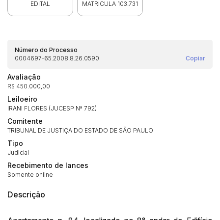
EDITAL
MATRICULA 103.731
Número do Processo
0004697-65.2008.8.26.0590
Copiar
Avaliação
R$ 450.000,00
Leiloeiro
IRANI FLORES (JUCESP Nª 792)
Comitente
Habilite-se para efetuar lances ou
TRIBUNAL DE JUSTIÇA DO ESTADO DE SÃO PAULO
Histórico de Propostas
propostas
Envie sua Proposta
Tipo
(Art. 895, CPC)
Judicial
Data
Usuário
Valor
Recebimento de lances
14/04/2025 18:43:11
TIAGOFELIPE
R$ 1,00
Somente online
Clique aqui para fazer login
14/04/2025 18:43:11
TIAGOFELIPE
R$ 1,00
Descrição
14/04/2025 18:43:11
TIAGOFELIPE
R$ 1,00