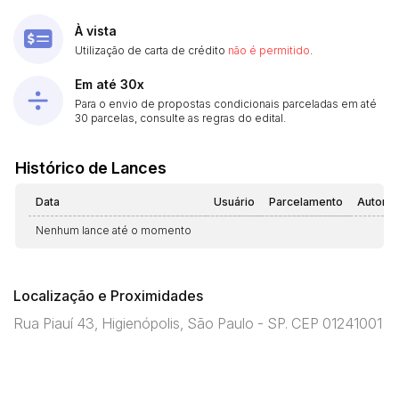
À vista
Utilização de carta de crédito
não é permitido
.
Em até 30x
Para o envio de propostas condicionais parceladas em até
30 parcelas, consulte as regras do edital.
Histórico de Lances
Data
Usuário
Parcelamento
Automá
Nenhum lance até o momento
Localização e Proximidades
Rua Piauí 43, Higienópolis, São Paulo - SP. CEP 01241001