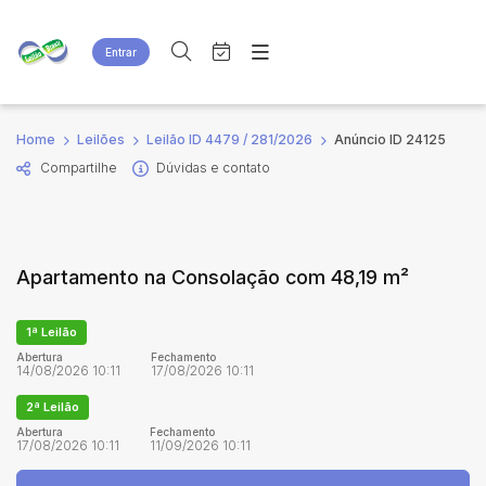
Entrar
Criar conta
Entrar
Site
Busca por palavra-chave
Home
Leilões
Leilão ID 4479 / 281/2026
Anúncio ID 24125
Agenda
Home
Compartilhe
Dúvidas e contato
Quem Somos
Quem Somos
Categoria
Subcategoria
Eventos
Contato
Fale Conosco
Busca por categoria
Apartamento na Consolação com 48,19 m²
Estados
Cidade
1ª Leilão
Bairro
Comitente
Abertura
Fechamento
14/08/2026 10:11
17/08/2026 10:11
2ª Leilão
Judiciais
Extrajudiciais
Abertura
Fechamento
17/08/2026 10:11
11/09/2026 10:11
Faixa de valor
R$
R$
até