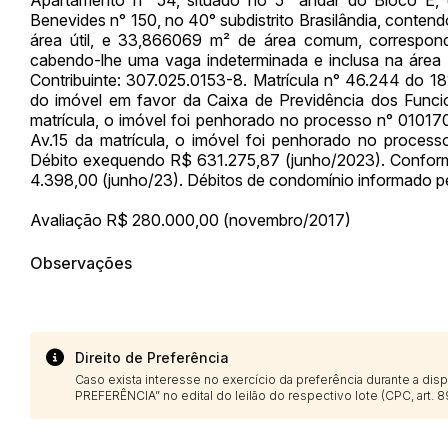
Benevides n° 150, no 40° subdistrito Brasilândia, cont
área útil, e 33,866069 m² de área comum, correspo
cabendo-lhe uma vaga indeterminada e inclusa na área
Contribuinte: 307.025.0153-8. Matrícula n° 46.244 do 18
do imóvel em favor da Caixa de Previdência dos Funci
matrícula, o imóvel foi penhorado no processo n° 0101
Envie sua Proposta
Av.15 da matrícula, o imóvel foi penhorado no proces
Débito exequendo R$ 631.275,87 (junho/2023). Conforme
4.398,00 (junho/23). Débitos de condomínio informado pe
Avaliação R$ 280.000,00 (novembro/2017)
Observações
Direito de Preferência
Caso exista interesse no exercício da preferência durante a di
PREFERÊNCIA” no edital do leilão do respectivo lote (CPC, art. 89