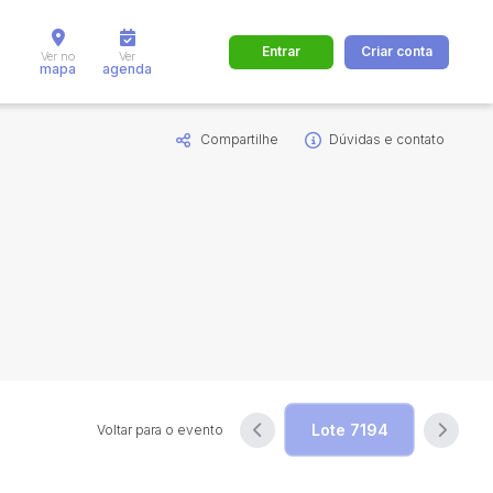
Entrar
Criar conta
Ver no
Ver
mapa
agenda
Compartilhe
Dúvidas e contato
dos
Cidade
 de valor
até
R$
Pesquisar
Voltar para o evento