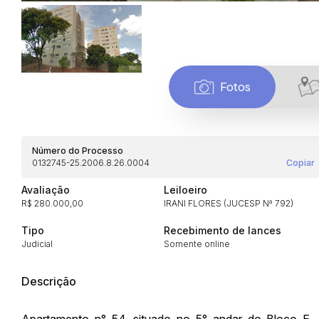
Fotos
Número do Processo
0132745-25.2006.8.26.0004
Copiar
Avaliação
Leiloeiro
R$ 280.000,00
IRANI FLORES (JUCESP Nª 792)
Tipo
Recebimento de lances
Judicial
Somente online
Habilite-se para efetu
Descrição
Apartamento n° 54, situado no 5° andar do Bloco E, 