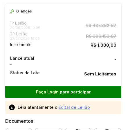
0
lances
1º Leilão
R$ 437.362,67
29/06/2026 10:09
2º Leilão
R$ 306.153,87
27/07/2026 10:09
Incremento
R$ 1.000,00
Lance atual
-
-
Status do Lote
Sem Licitantes
Faça Login
para participar
Leia atentamente o
Edital de Leilão
Documentos