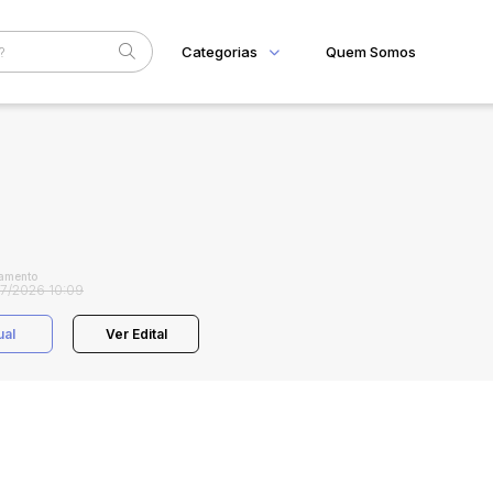
Categorias
Quem Somos
Home
Subcategoria
Esta
Eventos
Fale Conosco
Faixa
Judiciais
Extrajudiciais
R$
amento
7/2026 10:09
ual
Ver Edital