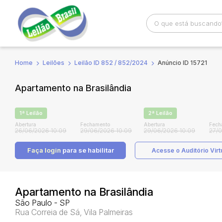
Home
Leilões
Leilão ID 852 / 852/2024
Anúncio ID 15721
Busca por palavra-chave
Categoria
Apartamento na Brasilândia
Bairro
Comitente
1ª Leilão
2ª Leilão
Abertura
Fechamento
Abertura
Fech
26/06/2026 10:09
29/06/2026 10:09
29/06/2026 10:09
27/0
Faça login
para se habilitar
Acesse o Auditório Virt
Apartamento na Brasilândia
São Paulo - SP
Rua Correia de Sá, Vila Palmeiras