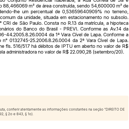
endo 88,466069 m² de área construída, sendo 54,600000 m² de
ndendo-lhe um percentual de 0,53659640909% no terreno,
 comum da unidade, situada em estacionamento no subsolo.
° CRI de São Paulo. Consta no R.13 da matrícula, a hipoteca
onários do Banco do Brasil - PREVI. Conforme as Av.14 da
Histórico de Propostas
706-44.2005.8.26.0004 da 1ª Vara Cível de Lapa. Conforme a
(Art. 895,
so n° 0132745-25.2006.8.26.0004 da 2ª Vara Cível de Lapa.
Data
Usuário
 fls. 516/517 há débitos de IPTU em aberto no valor de R$
Clique aqui para fazer login
la administradora no valor de R$ 22.090,28 (setembro/20).
14/04/2025 18:43:11
TIAGOFELIPE
14/04/2025 18:43:11
TIAGOFELIPE
14/04/2025 18:43:11
TIAGOFELIPE
sputa, conferir atentamente as informações constantes na seção “DIREITO DE
2, § 2o e 843, § 1o).