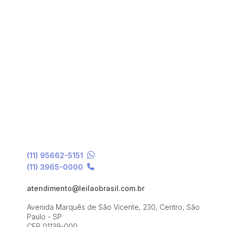
(11) 95662-5151
(11) 3965-0000
atendimento@leilaobrasil.com.br
Avenida Marquês de São Vicente, 230, Centro, São
Paulo - SP
CEP 01139-000