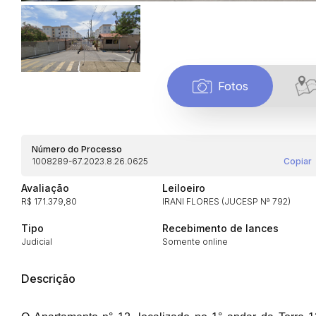
Fotos
Número do Processo
1008289-67.2023.8.26.0625
Copiar
Avaliação
Leiloeiro
R$ 171.379,80
IRANI FLORES (JUCESP Nª 792)
Tipo
Recebimento de lances
Habilite-se para efetu
Judicial
Somente online
Descrição