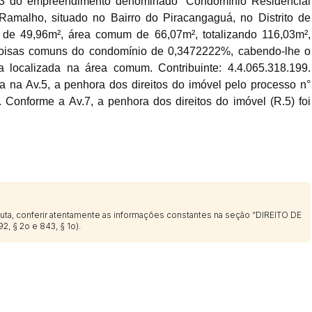
 13 do empreendimento denominado "Condomínio Residencial
amalho, situado no Bairro do Piracangaguá, no Distrito de
 de 49,96m², área comum de 66,07m², totalizando 116,03m²,
Histórico de Propostas
 coisas comuns do condomínio de 0,3472222%, cabendo-lhe o
(Art. 895,
localizada na área comum. Contribuinte: 4.4.065.318.199.
Data
Usuário
 na Av.5, a penhora dos direitos do imóvel pelo processo n°
Clique aqui para fazer login
14/04/2025 18:43:11
TIAGOFELIPE
Conforme a Av.7, a penhora dos direitos do imóvel (R.5) foi
14/04/2025 18:43:11
TIAGOFELIPE
14/04/2025 18:43:11
TIAGOFELIPE
sputa, conferir atentamente as informações constantes na seção “DIREITO DE
2, § 2o e 843, § 1o).