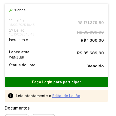
1
lance
1º Leilão
R$ 171.379,80
15/09/2025 10:45
2º Leilão
R$ 85.689,90
10/10/2025 10:45
Incremento
R$ 1.000,00
Lance atual
R$ 85.689,90
WENZLER
Status do Lote
Vendido
Faça Login
para participar
Leia atentamente o
Edital de Leilão
Documentos