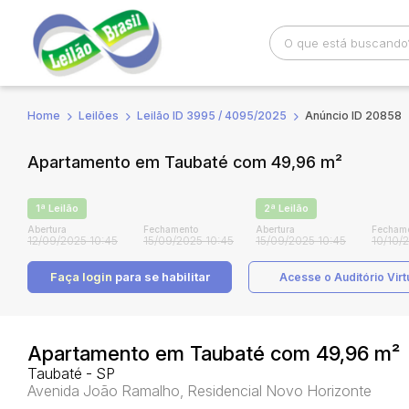
Home
Leilões
Leilão ID 3995 / 4095/2025
Anúncio ID 20858
Busca por palavra-chave
Categoria
Apartamento em Taubaté com 49,96 m²
Bairro
Comitente
1ª Leilão
2ª Leilão
Abertura
Fechamento
Abertura
Fecham
12/09/2025 10:45
15/09/2025 10:45
15/09/2025 10:45
10/10/
Faça login
para se habilitar
Acesse o Auditório Virt
Apartamento em Taubaté com 49,96 m²
Taubaté - SP
Avenida João Ramalho, Residencial Novo Horizonte