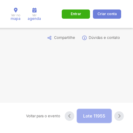
Entrar
Criar conta
Ver no
Ver
mapa
agenda
Compartilhe
Dúvidas e contato
dos
Cidade
 de valor
até
R$
Pesquisar
Voltar para o evento