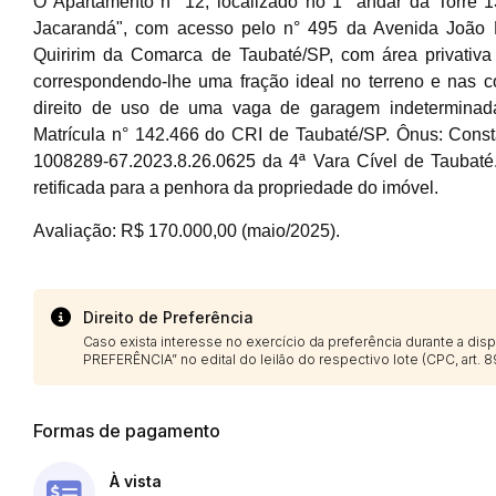
O Apartamento n° 12, localizado no 1° andar da Torre
Jacarandá", com acesso pelo n° 495 da Avenida João R
Quiririm da Comarca de Taubaté/SP, com área privativa
correspondendo-lhe uma fração ideal no terreno e nas
Envie sua Proposta
direito de uso de uma vaga de garagem indeterminada 
Matrícula n° 142.466 do CRI de Taubaté/SP. Ônus: Consta
1008289-67.2023.8.26.0625 da 4ª Vara Cível de Taubaté. 
retificada para a penhora da propriedade do imóvel.
Avaliação: R$ 170.000,00 (maio/2025).
Direito de Preferência
Caso exista interesse no exercício da preferência durante a di
PREFERÊNCIA” no edital do leilão do respectivo lote (CPC, art. 89
Formas de pagamento
À vista