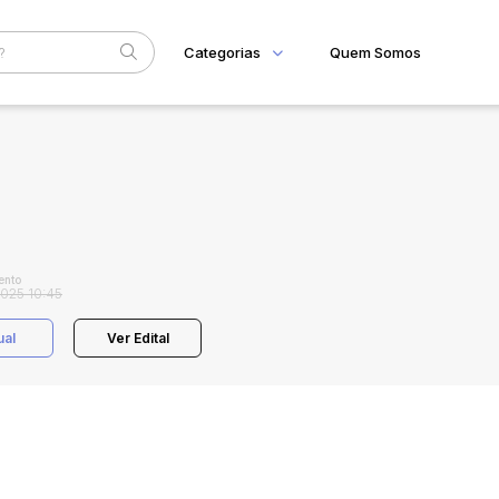
Categorias
Quem Somos
Home
Subcategoria
Esta
Eventos
Fale Conosco
Faixa
Judiciais
Extrajudiciais
R$
ento
2025 10:45
ual
Ver Edital