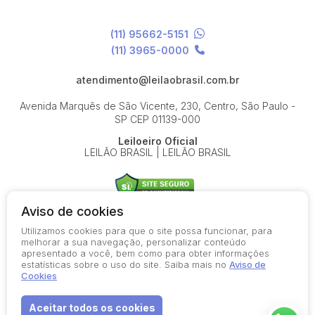
(11) 95662-5151
(11) 3965-0000
atendimento@leilaobrasil.com.br
Avenida Marquês de São Vicente, 230, Centro, São Paulo -
SP
CEP 01139-000
Leiloeiro Oficial
LEILÃO BRASIL | LEILÃO BRASIL
Aviso de cookies
Utilizamos cookies para que o site possa funcionar, para
© 2026-present - Todos os direitos reservados
melhorar a sua navegação, personalizar conteúdo
apresentado a você, bem como para obter informações
Política de Privacidade
estatísticas sobre o uso do site. Saiba mais no
Aviso de
Aviso de Cookies
Cookies
Termos de Uso
Aceitar todos os cookies