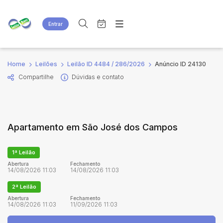
Entrar
Criar conta
Entrar
Site
Busca por palavra-chave
Home
Leilões
Leilão ID 4484 / 286/2026
Anúncio ID 24130
Agenda
Home
Compartilhe
Dúvidas e contato
Quem Somos
Quem Somos
Categoria
Subcategoria
Eventos
Contato
Fale Conosco
Busca por categoria
Apartamento em São José dos Campos
Estados
Cidade
1ª Leilão
Bairro
Comitente
Abertura
Fechamento
14/08/2026 11:03
14/08/2026 11:03
2ª Leilão
Judiciais
Extrajudiciais
Abertura
Fechamento
14/08/2026 11:03
11/09/2026 11:03
Faixa de valor
R$
R$
até