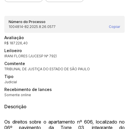
Número do Processo
1004814-82.2025.8.26.0577
Copiar
Avaliação
R$ 187.226,40
Leiloeiro
IRANI FLORES (JUCESP Nª 792)
Comitente
TRIBUNAL DE JUSTIÇA DO ESTADO DE SÃO PAULO
Tipo
Judicial
Recebimento de lances
Somente online
Descrição
Habilite-se para efetuar lances ou
Os direitos sobre o apartamento nº 606, localizado no
Histórico de Propostas
propostas
Envie sua Proposta
06º pavimento, da Torre 03, integrante do