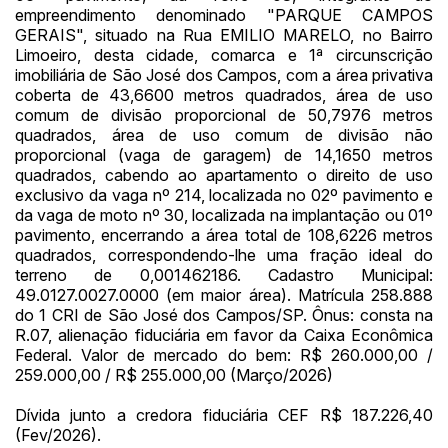
empreendimento denominado "PARQUE CAMPOS
(Art. 895, CPC)
Data
Usuário
Valor
GERAIS", situado na Rua EMILIO MARELO, no Bairro
14/04/2025 18:43:11
TIAGOFELIPE
R$ 1,00
Limoeiro, desta cidade, comarca e 1ª circunscrição
imobiliária de São José dos Campos, com a área privativa
Clique aqui para fazer login
14/04/2025 18:43:11
TIAGOFELIPE
R$ 1,00
coberta de 43,6600 metros quadrados, área de uso
comum de divisão proporcional de 50,7976 metros
14/04/2025 18:43:11
TIAGOFELIPE
R$ 1,00
quadrados, área de uso comum de divisão não
proporcional (vaga de garagem) de 14,1650 metros
quadrados, cabendo ao apartamento o direito de uso
exclusivo da vaga nº 214, localizada no 02º pavimento e
da vaga de moto nº 30, localizada na implantação ou 01º
pavimento, encerrando a área total de 108,6226 metros
quadrados, correspondendo-lhe uma fração ideal do
terreno de 0,001462186. Cadastro Municipal:
49.0127.0027.0000 (em maior área). Matrícula 258.888
do 1 CRI de São José dos Campos/SP. Ônus: consta na
R.07, alienação fiduciária em favor da Caixa Econômica
Federal. Valor de mercado do bem: R$ 260.000,00 /
259.000,00 / R$ 255.000,00 (Março/2026)
Dívida junto a credora fiduciária CEF R$ 187.226,40
(Fev/2026).