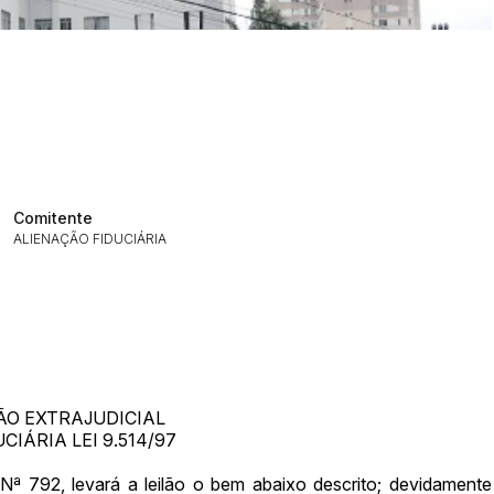
Comitente
ALIENAÇÃO FIDUCIÁRIA
LÃO EXTRAJUDICIAL
CIÁRIA LEI 9.514/97
P Nª 792, levará a leilão o bem abaixo descrito; devidamente