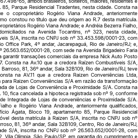
498-65, ambos brasileiros, solteiros, maiores, residentes e
. 85, Parque Residencial Tiradentes, nesta cidade. Consta na
 o coproprietário Rogério Viana Andrade, anteriormente
como constou no título que deu origem ao R.7 desta matrícula.
ar lances ou propostas
proprietários Rogério Viana Andrade; e Andréia Bezerra Fialho,
 domiciliados na Avenida Tocantins, nº 323, nesta cidade,
íveis S/A, inscrita no CNPJ sob nº 33.453.598/0001-23, com
Rio Office Park, 4º andar, Jacarepaguá, Rio de Janeiro/RJ; e,
26.563.652/0001-28, com sede na Avenida Brigadeiro Faria
ra garantir transações comerciais da empresa Nick Auto Posto
17. Consta na Av.10 que a credora Raízen Combustíveis S/A,
 Barroso, 81, 36º andar, Sala 32B109, Rio de Janeiro/RJ, teve
onsta na AV.11 que a credora Raizen Conveniências Ltda,
da para Raizen Conveniências S/A em razão da transformação
Histórico de Propostas
grada de Lojas de Conveniência e Proximidade S/A. Consta na
(Art. 895,
. 10, fica cancelada a hipoteca registrada sob nº 9, conforme
Data
Usuário
de Integrada de Lojas de conveniências e Proximidade S/A.
Clique aqui para fazer login
14/04/2025 18:43:11
TIAGOFELIPE
ialho e Rogério Viana Andrade, anteriormente qualificados,
ifício Ágata, Bloco 19, apartamento 85, Parque Residencial
14/04/2025 18:43:11
TIAGOFELIPE
móvel desta matrícula à Raizen S/A, inscrita no CNPJ sob nº
14/04/2025 18:43:11
TIAGOFELIPE
oso, 81, 36º andar, Sala 32B109, Centro, Rio de Janeiro/RJ,
ade S/A, inscrita no CNPJ sob nº 26.563.652/0001-28, com
2, Vila Olímpia, São Paulo/SP, em garantia do cumprimento e