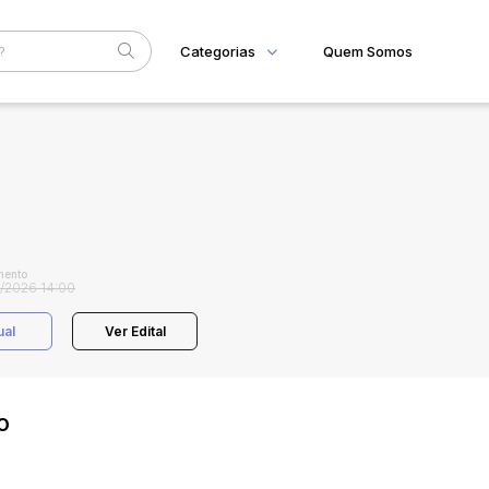
Categorias
Quem Somos
Home
Subcategoria
Esta
Eventos
Fale Conosco
Faixa
Judiciais
Extrajudiciais
R$
mento
/2026 14:00
ual
Ver Edital
o