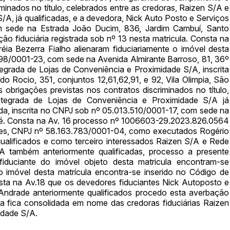
inados no título, celebrados entre as credoras, Raizen S/A e
A, já qualificadas, e a devedora, Nick Auto Posto e Serviços
om sede na Estrada João Ducim, 836, Jardim Cambuí, Santo
o fiduciária registrada sob nº 13 nesta matricula. Consta na
éia Bezerra Fialho alienaram fiduciariamente o imóvel desta
598/0001-23, com sede na Avenida Almirante Barroso, 81, 36º
egrada de Lojas de Conveniência e Proximidade S/A, inscrita
Rocio, 351, conjuntos 12,61,62,91, e 92, Vila Olimpia, São
brigações previstas nos contratos discriminados no título,
ntegrada de Lojas de Conveniência e Proximidade S/A já
tda, inscrita no CNPJ sob nº 05.013.510/0001-17, com sede na
ré. Consta na Av. 16 processo nº 1006603-29.2023.826.0564
tes, CNPJ nº 58.163.783/0001-04, como executados Rogério
qualificados e como terceiro interessados Raizen S/A e Rede
A também anteriormente qualificadas, processo a presente
iduciante do imóvel objeto desta matricula encontram-se
 imóvel desta matrícula encontra-se inserido no Código de
a na Av.18 que os devedores fiduciantes Nick Autoposto e
 Andrade anteriormente qualificados procedo esta averbação
la fica consolidada em nome das credoras fiduciárias Raizen
idade S/A.