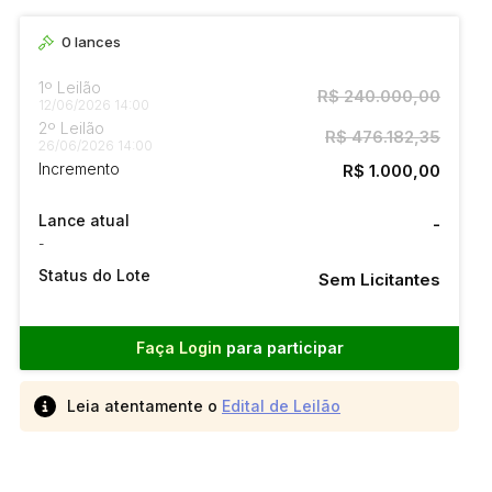
0
lances
1º Leilão
R$ 240.000,00
12/06/2026 14:00
2º Leilão
R$ 476.182,35
26/06/2026 14:00
Incremento
R$ 1.000,00
Lance atual
-
-
Status do Lote
Sem Licitantes
Faça Login
para participar
Leia atentamente o
Edital de Leilão