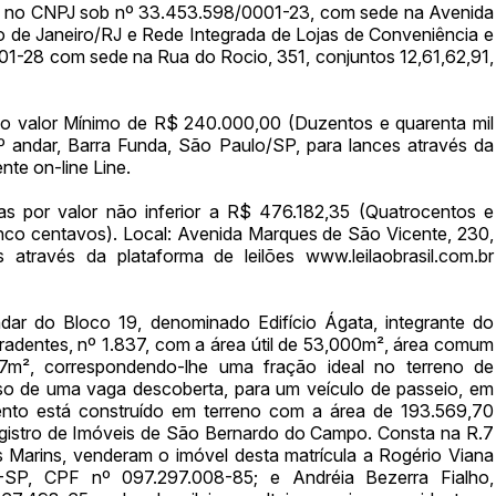
ita no CNPJ sob nº 33.453.598/0001-23, com sede na Avenida
io de Janeiro/RJ e Rede Integrada de Lojas de Conveniência e
01-28 com sede na Rua do Rocio, 351, conjuntos 12,61,62,91,
elo valor Mínimo de R$ 240.000,00 (Duzentos e quarenta mil
º andar, Barra Funda, São Paulo/SP, para lances através da
nte on-line Line.
s por valor não inferior a R$ 476.182,35 (Quatrocentos e
e cinco centavos). Local: Avenida Marques de São Vicente, 230,
através da plataforma de leilões www.leilaobrasil.com.br
dar do Bloco 19, denominado Edifício Ágata, integrante do
ntes, nº 1.837, com a área útil de 53,000m², área comum
37m², correspondendo-lhe uma fração ideal no terreno de
o de uma vaga descoberta, para um veículo de passeio, em
ento está construído em terreno com a área de 193.569,70
egistro de Imóveis de São Bernardo do Campo. Consta na R.7
os Marins, venderam o imóvel desta matrícula a Rogério Viana
P-SP, CPF nº 097.297.008-85; e Andréia Bezerra Fialho,