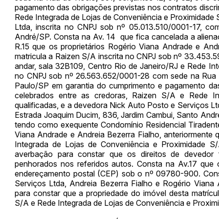
pagamento das obrigações previstas nos contratos discrim
Rede Integrada de Lojas de Conveniência e Proximidade S/
Ltda, inscrita no CNPJ sob nº 05.013.510/0001-17, c
André/SP. Consta na Av. 14 que fica cancelada a alienaçã
R.15 que os proprietários Rogério Viana Andrade e Andr
matricula a Raizen S/A inscrita no CNPJ sob nº 33.453.
andar, sala 32B109, Centro Rio de Janeiro/RJ e Rede Int
no CNPJ sob nº 26.563.652/0001-28 com sede na Rua do 
Paulo/SP em garantia do cumprimento e pagamento das o
celebrados entre as credoras, Raizen S/A e Rede I
qualificadas, e a devedora Nick Auto Posto e Serviços L
Estrada Joaquim Ducim, 836, Jardim Cambui, Santo And
tendo como exequente Condomínio Residencial Tiraden
Viana Andrade e Andreia Bezerra Fialho, anteriormente 
Integrada de Lojas de Conveniência e Proximidade S/
averbação para constar que os direitos de devedor f
penhorados nos referidos autos. Consta na Av.17 que o
endereçamento postal (CEP) sob o nº 09780-900. Const
Serviços Ltda, Andreia Bezerra Fialho e Rogério Viana
para constar que a propriedade do imóvel desta matrícu
S/A e Rede Integrada de Lojas de Conveniência e Proxim