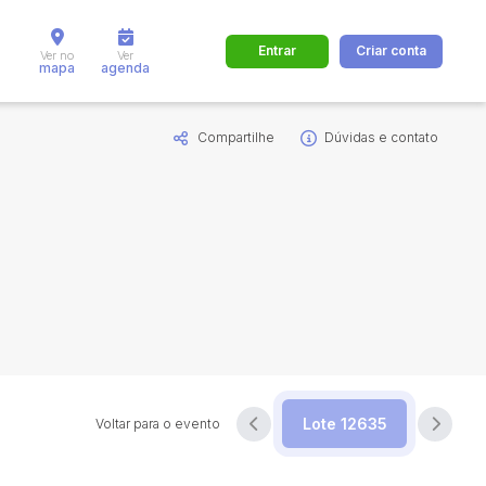
Entrar
Criar conta
Ver no
Ver
mapa
agenda
Compartilhe
Dúvidas e contato
dos
Cidade
 de valor
até
R$
Pesquisar
Voltar para o evento