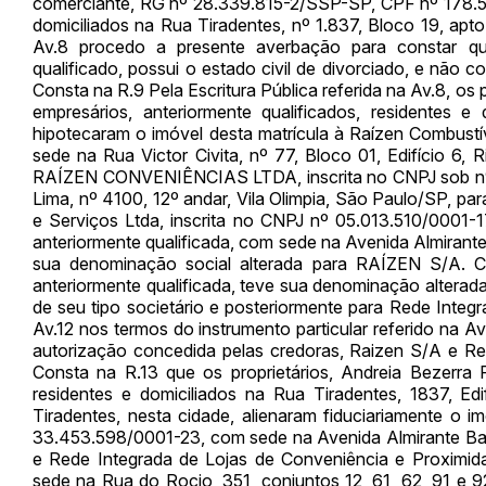
comerciante, RG nº 28.339.815-2/SSP-SP, CPF nº 178.567.
domiciliados na Rua Tiradentes, nº 1.837, Bloco 19, apto
Av.8 procedo a presente averbação para constar que
qualificado, possui o estado civil de divorciado, e não 
Habilite-se para efetu
Consta na R.9 Pela Escritura Pública referida na Av.8, os 
empresários, anteriormente qualificados, residentes e
hipotecaram o imóvel desta matrícula à Raízen Combust
sede na Rua Victor Civita, nº 77, Bloco 01, Edifício 6, 
RAÍZEN CONVENIÊNCIAS LTDA, inscrita no CNPJ sob nº 
Lima, nº 4100, 12º andar, Vila Olimpia, São Paulo/SP, pa
e Serviços Ltda, inscrita no CNPJ nº 05.013.510/0001-
anteriormente qualificada, com sede na Avenida Almirante
sua denominação social alterada para RAÍZEN S/A. C
anteriormente qualificada, teve sua denominação altera
de seu tipo societário e posteriormente para Rede Inte
Envie sua Proposta
Av.12 nos termos do instrumento particular referido na Av
autorização concedida pelas credoras, Raizen S/A e Re
Consta na R.13 que os proprietários, Andreia Bezerra F
residentes e domiciliados na Rua Tiradentes, 1837, Ed
Tiradentes, nesta cidade, alienaram fiduciariamente o i
33.453.598/0001-23, com sede na Avenida Almirante Barr
e Rede Integrada de Lojas de Conveniência e Proximid
sede na Rua do Rocio, 351, conjuntos 12, 61, 62, 91 e 9