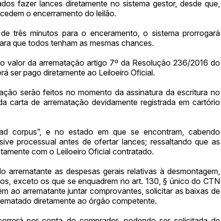
ados fazer lances diretamente no sistema gestor, desde que,
ecedem o encerramento do leilão.
de três minutos para o enceramento, o sistema prorrogará
para que todos tenham as mesmas chances.
 o valor da arrematação artigo 7º da Resolução 236/2016 do
á ser pago diretamente ao Leiloeiro Oficial.
ão serão feitos no momento da assinatura da escritura no
da carta de arrematação devidamente registrada em cartório
“ad corpus”, e no estado em que se encontram, cabendo
sive processual antes de ofertar lances; ressaltando que as
amente com o Leiloeiro Oficial contratado.
do arrematante as despesas gerais relativas à desmontagem,
ados, exceto os que se enquadrem no art. 130, § único do CTN
ém ao arrematante juntar comprovantes, solicitar as baixas de
rrematado diretamente ao órgão competente.
orrerá por conta do comprador, podendo ser solicitada de