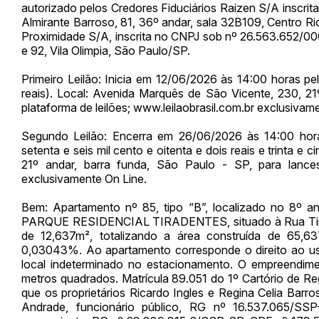
autorizado pelos Credores Fiduciários Raizen S/A inscr
Almirante Barroso, 81, 36º andar, sala 32B109, Centro R
Proximidade S/A, inscrita no CNPJ sob nº 26.563.652/00
e 92, Vila Olimpia, São Paulo/SP.
Primeiro Leilão: Inicia em 12/06/2026 às 14:00 horas p
reais). Local: Avenida Marquês de São Vicente, 230, 21
plataforma de leilões; www.leilaobrasil.com.br exclusivame
Segundo Leilão: Encerra em 26/06/2026 às 14:00 hora
setenta e seis mil cento e oitenta e dois reais e trinta 
21º andar, barra funda, São Paulo - SP, para lances 
exclusivamente On Line.
Bem: Apartamento nº 85, tipo “B”, localizado no 8º an
PARQUE RESIDENCIAL TIRADENTES, situado à Rua Tirade
de 12,637m², totalizando a área construída de 65,6
0,03043%. Ao apartamento corresponde o direito ao us
local indeterminado no estacionamento. O empreendim
metros quadrados. Matrícula 89.051 do 1º Cartório de R
que os proprietários Ricardo Ingles e Regina Celia Barr
Andrade, funcionário público, RG nº 16.537.065/SS