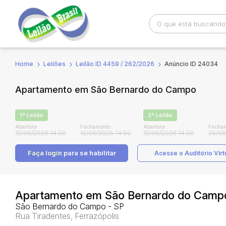
Home
Leilões
Leilão ID 4459 / 262/2026
Anúncio ID 24034
Busca por palavra-chave
Categoria
Apartamento em São Bernardo do Campo
Bairro
Comitente
1ª Leilão
2ª Leilão
Abertura
Fechamento
Abertura
Fecha
12/06/2026 14:00
12/06/2026 14:00
12/06/2026 14:00
26/06
Faça login
para se habilitar
Acesse o Auditório Virt
Apartamento em São Bernardo do Camp
São Bernardo do Campo - SP
Rua Tiradentes, Ferrazópolis