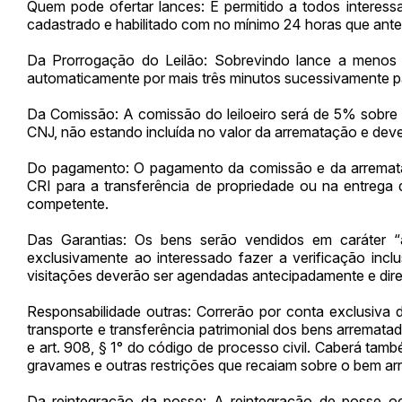
Quem pode ofertar lances: É permitido a todos interess
cadastrado e habilitado com no mínimo 24 horas que ant
Da Prorrogação do Leilão: Sobrevindo lance a menos 
automaticamente por mais três minutos sucessivamente 
Da Comissão: A comissão do leiloeiro será de 5% sobre
CNJ, não estando incluída no valor da arrematação e dever
Do pagamento: O pagamento da comissão e da arremataç
CRI para a transferência de propriedade ou na entrega 
competente.
Das Garantias: Os bens serão vendidos em caráter 
exclusivamente ao interessado fazer a verificação inclu
visitações deverão ser agendadas antecipadamente e diret
Responsabilidade outras: Correrão por conta exclusiva 
transporte e transferência patrimonial dos bens arremat
e art. 908, § 1° do código de processo civil. Caberá tamb
gravames e outras restrições que recaiam sobre o bem a
Da reintegração da posse: A reintegração de posse oc